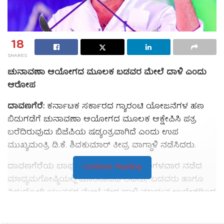
18
SHARES
ಚುನಾವಣಾ ಆಯೋಗದ ಮೂಲಕ ಬಡವರ ಮೇಲೆ ದಾಳಿ ಎಂದು
ಆರೋಪ
ದಾವಣಗೆರೆ:
ಕರ್ನಾಟಕ ಸರ್ಕಾರದ ಗ್ಯಾರಂಟಿ ಯೋಜನೆಗಳ ಹಣ
ಬಿಡುಗಡೆಗೆ ಚುನಾವಣಾ ಆಯೋಗದ ಮೂಲಕ ಆಕ್ಷೇಪಿಸಿ ಪತ್ರ
ಬರೆದಿರುವುದು ಬಿಜೆಪಿಯ ಷಡ್ಯಂತ್ರವಾಗಿದೆ ಎಂದು ಉಪ
ಮುಖ್ಯಮಂತ್ರಿ ಡಿ.ಕೆ. ಶಿವಕುಮಾರ್ ತೀವ್ರ ವಾಗ್ದಾಳಿ ನಡೆಸಿದರು.
ದಾವಣಗೆರೆಯ ಬಾಪೂಜಿ ಗೆಸ್ಟ್ ಹೌಸ್‌ನಲ್ಲಿ ಮಂಗಳವಾರ ನಡೆದ
Continue Reading
ಮಾಧ್ಯಮಗೋಷ್ಠಿಯಲ್ಲಿ ಮಾತನಾಡಿದ ಅವರು, “ಬಡವರು ಹಾಗೂ
ನಿರುದ್ಯೋಗಿ ಯುವಕರ ಮೇಲೆ ನೇರ ದಾಳಿ ಮಾಡುವ ಉದ್ದೇಶದಿಂದ
ಬಿಜೆಪಿ ಈ ಕೆಲಸ ಮಾಡಿದೆ. ಆದರೆ ಮತದಾರರು ಇದಕ್ಕೆ ತಕ್ಕ ಉತ್ತರ
ನೀಡಲಿದ್ದಾರೆ” ಎಂದರು.