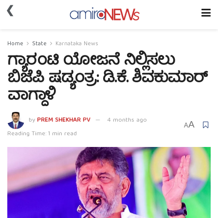
❮
Home
State
Karnataka News
ಗ್ಯಾರಂಟಿ ಯೋಜನೆ ನಿಲ್ಲಿಸಲು
ಬಿಜೆಪಿ ಷಡ್ಯಂತ್ರ: ಡಿ.ಕೆ. ಶಿವಕುಮಾರ್
ವಾಗ್ದಾಳಿ
by
PREM SHEKHAR PV
4 months ago
A
A
Reading Time: 1 min read