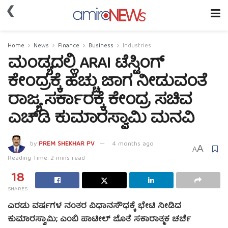
❮
Home
News
Finance
Business
Industries
ಮಂಡ್ಯದಲ್ಲಿ ARAI ಟೆಸ್ಟಿಂಗ್
ಕೇಂದ್ರಕ್ಕೆ ಹೆಚ್ಚು ಜಾಗ ನೀಡುವಂತೆ
ರಾಜ್ಯ ಸರ್ಕಾರಕ್ಕೆ ಕೇಂದ್ರ ಸಚಿವ
ಎಚ್‌ಡಿ ಕುಮಾರಸ್ವಾಮಿ ಮನವಿ
by
PREM SHEKHAR PV
4 months ago
A
A
Reading Time: 2 mins read
18
SHARES
ಎರಡು ವರ್ಷಗಳ ನಂತರ ವಿಧಾನಸೌಧಕ್ಕೆ ಭೇಟಿ ನೀಡಿದ
ಕುಮಾರಸ್ವಾಮಿ; ಎಂಬಿ ಪಾಟೀಲ್ ಜೊತೆ ಸಕಾರಾತ್ಮಕ ಚರ್ಚೆ