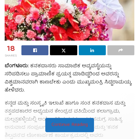
18
SHARES
ಬೆಂಗಳೂರು:
ಕನಕದಾಸರು ಸಾಮಾಜಿಕ ಅವ್ಯವಸ್ಥೆಯನ್ನು
ಸರಿಪಡಿಸಲು ಪ್ರಾಮಾಣಿಕ ಪ್ರಯತ್ನ ಮಾಡಿದ್ದರಿಂದ ಅವರನ್ನು
ವಿಶ್ವಮಾನವರಾಗಿ ಕಾಣಬೇಕು ಎಂದು ಮುಖ್ಯಮಂತ್ರಿ ಸಿದ್ದರಾಮಯ್ಯ
ಹೇಳಿದರು.
ಕನ್ನಡ ಮತ್ತು ಸಂಸ್ಕೃತಿ ಇಲಾಖೆ ಹಾಗೂ ಸಂತ ಕನಕದಾಸ ಮತ್ತು
ತತ್ವಪದಕಾರರ ಅಧ್ಯಯನ ಕೇಂದ್ರದ ವತಿಯಿಂದ ಕಲಾಗ್ರಾಮ,
ಮಲ್ಲತ್ತಹಳ್ಳಿಯಲ್ಲಿ ಆಯೋಜಿಸಿದ್ದ ಕನಕದಾಸರ ಸಮಗ್ರ ಸಾಹಿತ್ಯ
Continue Reading
ಅನುವಾದ ಸಂಪುಟಗಳ 40 ಕೃತಿಗಳ ಬಿಡುಗಡೆ ಮತ್ತು ‘ಕನಕ
ಶಿಲ್ಪವನ’ದ ಲೋಕಾರ್ಪಣೆ ಕಾರ್ಯಕ್ರಮದಲ್ಲಿ ಅವರು