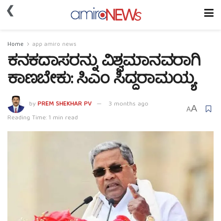
❮
Home
app amiro news
ಕನಕದಾಸರನ್ನು ವಿಶ್ವಮಾನವರಾಗಿ
ಕಾಣಬೇಕು: ಸಿಎಂ ಸಿದ್ದರಾಮಯ್ಯ
by
PREM SHEKHAR PV
3 months ago
A
A
Reading Time: 1 min read