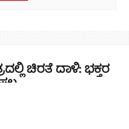
ದಲ್ಲಿ ಚಿರತೆ ದಾಳಿ: ಭಕ್ತರ
ವಿಫಲ
A
Time: 1 min read
A