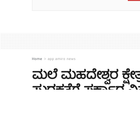
Home
app amiro news
ಮಲೆ ಮಹದೇಶ್ವರ ಕ್ಷೇತ್ರ
ಸುರಕ್ಷತೆಗೆ ಸರ್ಕಾರ 
by
PREM SHEKHAR PV
3 months ago
Reading 
18
50
SHARES
VIEWS