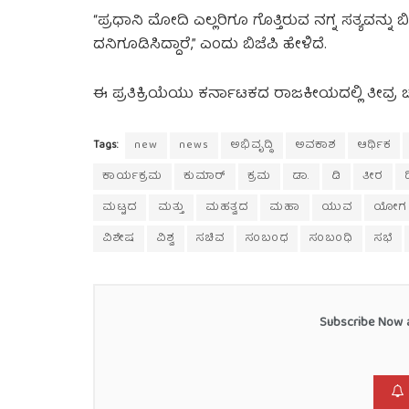
“ಪ್ರಧಾನಿ ಮೋದಿ ಎಲ್ಲರಿಗೂ ಗೊತ್ತಿರುವ ನಗ್ನ ಸತ್ಯವನ್ನು ಬಿ
ದನಿಗೂಡಿಸಿದ್ದಾರೆ,” ಎಂದು ಬಿಜೆಪಿ ಹೇಳಿದೆ.
ಈ ಪ್ರತಿಕ್ರಿಯೆಯು ಕರ್ನಾಟಕದ ರಾಜಕೀಯದಲ್ಲಿ ತೀವ್ರ ಚ
Tags:
new
news
ಅಭಿವೃದ್ಧಿ
ಅವಕಾಶ
ಆರ್ಥಿಕ
ಕಾರ್ಯಕ್ರಮ
ಕುಮಾರ್
ಕ್ರಮ
ಡಾ.
ಡಿ
ತೀರ
ಮಟ್ಟದ
ಮತ್ತು
ಮಹತ್ವದ
ಮಹಾ
ಯುವ
ಯೋಗ
ವಿಶೇಷ
ವಿಶ್ವ
ಸಚಿವ
ಸಂಬಂಧ
ಸಂಬಂಧಿ
ಸಭೆ
Subscribe Now a