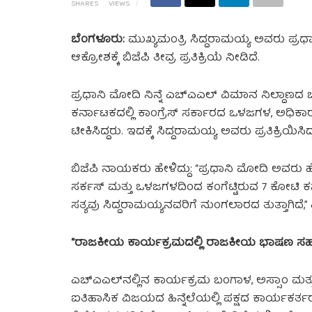
SHARES
VIEWS
ಬೆಂಗಳೂರು:
ಮುಖ್ಯಮಂತ್ರಿ ಸಿದ್ದರಾಮಯ್ಯ ಅವರು ಪ್ರಧ
ಆಕ್ರೋಶಕ್ಕೆ ಬಿಜೆಪಿ ತೀವ್ರ ಪ್ರತಿಕ್ರಿಯೆ ನೀಡಿದೆ.
ಪ್ರಧಾನಿ ಮೋದಿ ನಿನ್ನೆ ಎಚ್‌ಎಎಲ್ ವಿಮಾನ ನಿಲ್ದಾಣದ ಬ
ಕರ್ನಾಟಕದಲ್ಲಿ ಕಾಂಗ್ರೆಸ್ ಸರ್ಕಾರದ ಒಳಜಗಳ, ಅಧಿಕಾರ
ಟೀಕಿಸಿದ್ದರು. ಇದಕ್ಕೆ ಸಿದ್ದರಾಮಯ್ಯ ಅವರು ಪ್ರತಿಕ್ರಿಯಿಸಿದ್
ಬಿಜೆಪಿ ನಾಯಕರು ಹೇಳಿದ್ದು: “ಪ್ರಧಾನಿ ಮೋದಿ ಅವರು 
ಸರ್ಕಸ್‌ ಮತ್ತು ಒಳಜಗಳದಿಂದ ಕಂಗೆಟ್ಟಿರುವ 7 ಕೋಟಿ ಕನ್ನ
ಸತ್ಯವು ಸಿದ್ದರಾಮಯ್ಯನವರಿಗೆ ನುಂಗಲಾರದ ತುತ್ತಾಗಿದೆ,” ಎ
“ರಾಜಕೀಯ ಕಾರ್ಯಕ್ರಮದಲ್ಲಿ ರಾಜಕೀಯ ಭಾಷಣ ಸ
ಎಚ್‌ಎಎಲ್‌ನಲ್ಲಿನ ಕಾರ್ಯಕ್ರಮ ಬಂಗಾಳ, ಅಸ್ಸಾಂ ಮತ್
ಐತಿಹಾಸಿಕ ವಿಜಯದ ಹಿನ್ನೆಲೆಯಲ್ಲಿ ಪಕ್ಷದ ಕಾರ್ಯಕರ್