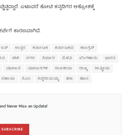
ಚ್ಚಿಟ್ಟಿದ್ದಾರೆ. ಏಳೂವರೆ ಕೋಟಿ ಕನ್ನಡಿಗರ ಆಕ್ರೋಶಕ್ಕೆ
ರ್ಚೆಗೆ ಕಾರಣವಾಗಿದೆ.
ಇನ್
ಉತ್ತರ
ಕರ್ನಾಟಕ
ಕರ್ನಾಟಕದ
ಕಾಂಗ್ರೆಸ್
ದಿನ
ದೇಶ
ನಗರ
ನಿರ್ಧಾರ
ಬಿಜೆಪಿ
ಬೆಂಗಳೂರು
ಭಾರತ
ಯೋಜನೆ
ಯೋಜನೆಗಳ
ರಾಜಕೀಯ
ರಾಜ್ಯ
ರಾಷ್ಟ್ರೀಯ
ಸಹಾಯ
ಸಿಎಂ
ಸಿದ್ದರಾಮಯ್ಯ
ಹಣ
ಹೊಸ
nd Never Miss an Update!
SUBSCRIBE