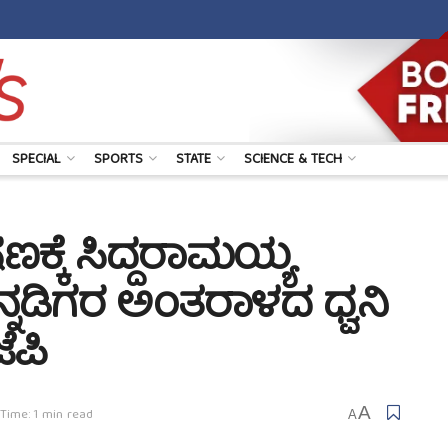
SPECIAL
SPORTS
STATE
SCIENCE & TECH
ಕ್ಕೆ ಸಿದ್ದರಾಮಯ್ಯ
ನ್ನಡಿಗರ ಅಂತರಾಳದ ಧ್ವನಿ
ಜೆಪಿ
A
Time: 1 min read
A