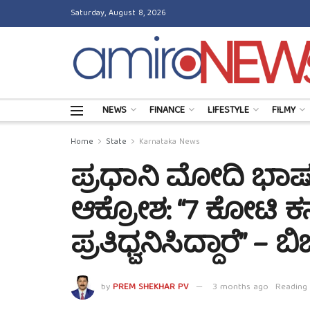
Saturday, August 8, 2026
NEWS
FINANCE
LIFESTYLE
FILMY
Home
State
Karnataka News
ಪ್ರಧಾನಿ ಮೋದಿ ಭಾಷಣ
ಆಕ್ರೋಶ: “7 ಕೋಟಿ ಕ
ಪ್ರತಿಧ್ವನಿಸಿದ್ದಾರೆ” – ಬಿ
by
PREM SHEKHAR PV
3 months ago
Reading 