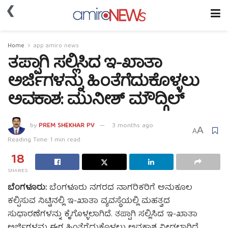
❮
Home
app amiro news
ತಪ್ಪಾಗಿ ಸಲ್ಲಿಸಿದ ಇ-ಖಾತಾ
ಅರ್ಜಿಗಳನ್ನು ಹಿಂತೆಗೆದುಕೊಳ್ಳಲು
ಅವಕಾಶ: ಮುನೀಶ್ ಮೌದ್ಗಿಲ್
by
PREM SHEKHAR PV
3 months ago
A
A
Reading Time: 1 min read
18
SHARES
ಬೆಂಗಳೂರು:
ಬೆಂಗಳೂರು ನಗರದ ನಾಗರಿಕರಿಗೆ ಅನುಕೂಲ
ಕಲ್ಪಿಸುವ ನಿಟ್ಟಿನಲ್ಲಿ ಇ-ಖಾತಾ ವ್ಯವಸ್ಥೆಯಲ್ಲಿ ಮಹತ್ವದ
ಸುಧಾರಣೆಗಳನ್ನು ಕೈಗೊಳ್ಳಲಾಗಿದೆ. ತಪ್ಪಾಗಿ ಸಲ್ಲಿಸಿದ ಇ-ಖಾತಾ
ಅರ್ಜಿಗಳನ್ನು ಈಗ ಹಿಂತೆಗೆದುಕೊಳ್ಳಲು ಅವಕಾಶ ನೀಡಲಾಗಿದೆ