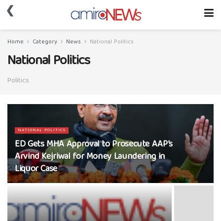
❮
Home
Category
News
National Politics
National Politics
Politics
NATIONAL POLITICS
ED Gets MHA Approval to Prosecute AAP’s
Arvind Kejriwal for Money Laundering in
Liquor Case