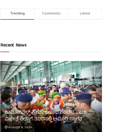
Trending
Comments
Latest
Recent News
ಕಾಮನ್‌ವೆಲ್ತ್ ಕ್ರೀಡಾಕೂಟದ ಕಂಚಿನ ಪದಕ
ವಿಜೇತೆ ಶಿಲ್ಪಾಗೆ ತವರಿನಲ್ಲಿ ಅದ್ಧೂರಿ ಸ್ವಾಗತ
AUGUST 6, 2026