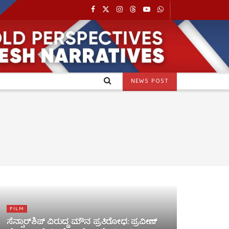
NEWS POST
FILM
ಸೆನ್ಸಾರ್‌ಶಿಪ್ ವಿರುದ್ಧ ಮೌನ ಪ್ರತಿರೋಧ: ಪ್ರವೀಣ್