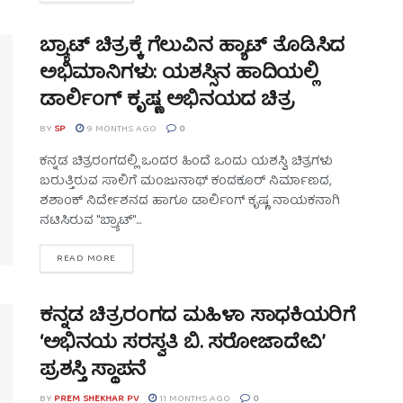
ಬ್ರ್ಯಾಟ್ ಚಿತ್ರಕ್ಕೆ ಗೆಲುವಿನ ಹ್ಯಾಟ್ ತೊಡಿಸಿದ
ಅಭಿಮಾನಿಗಳು: ಯಶಸ್ಸಿನ ಹಾದಿಯಲ್ಲಿ
ಡಾರ್ಲಿಂಗ್ ಕೃಷ್ಣ ಅಭಿನಯದ ಚಿತ್ರ
BY
SP
9 MONTHS AGO
0
ಕನ್ನಡ ಚಿತ್ರರಂಗದಲ್ಲಿ ಒಂದರ ಹಿಂದೆ ಒಂದು ಯಶಸ್ವಿ ಚಿತ್ರಗಳು
ಬರುತ್ತಿರುವ ಸಾಲಿಗೆ ಮಂಜುನಾಥ್ ಕಂದಕೂರ್ ನಿರ್ಮಾಣದ,
ಶಶಾಂಕ್ ನಿರ್ದೇಶನದ ಹಾಗೂ ಡಾರ್ಲಿಂಗ್ ಕೃಷ್ಣ ನಾಯಕನಾಗಿ
ನಟಿಸಿರುವ "ಬ್ರ್ಯಾಟ್"...
READ MORE
ಕನ್ನಡ ಚಿತ್ರರಂಗದ ಮಹಿಳಾ ಸಾಧಕಿಯರಿಗೆ
‘ಅಭಿನಯ ಸರಸ್ವತಿ ಬಿ. ಸರೋಜಾದೇವಿ’
ಪ್ರಶಸ್ತಿ ಸ್ಥಾಪನೆ
BY
PREM SHEKHAR PV
11 MONTHS AGO
0