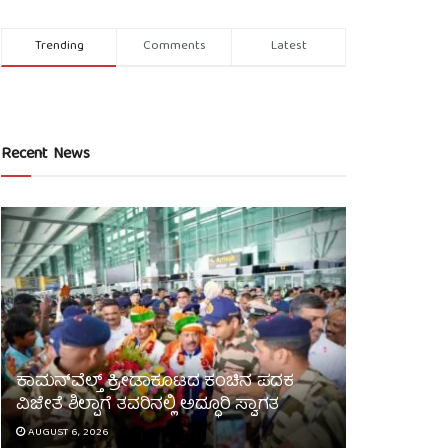
Trending
Comments
Latest
Recent News
ಕಾಮನ್‌ವೆಲ್ತ್ ಕ್ರೀಡಾಕೂಟದ ಕಂಚಿನ ಪದಕ
ವಿಜೇತೆ ಶಿಲ್ಪಾಗೆ ತವರಿನಲ್ಲಿ ಅದ್ಧೂರಿ ಸ್ವಾಗತ
AUGUST 6, 2026