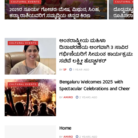
CULTURAL EVENTS
CULTURAL EVE
2025ರ ಸೂರ್ಯ ಗೋಚರ: ಮೇಷ, ಮಿಥುನ, ಸಿಂಹ,
ದೊಡ್ಡಮಟ್ಟ
ಕನ್ಯಾ ರಾಶಿಯವರಿಗೆ ಸಮೃದ್ಧಿಯ ಚಿನ್ನದ ಕಿರಣ
ರೂಪಿಸಲಾಗುವ
ಅಂತರಾಷ್ಟ್ರೀಯ ಮಹಿಳಾ
CULTURAL EVENTS
ದಿನಾಚರಣೆಯ ಅಂಗವಾಗಿ 3 ಸಾವಿರ
ಗರ್ಭಿಣಿಯರಿಗೆ ಸೀಮಂತ ಕಾರ್ಯಕ್ರಮ:
ಸಚಿವೆ ಲಕ್ಷ್ಮೀ ಹೆಬ್ಬಾಳಕರ್
BY
SP
1 YEAR AGO
Bengaluru Welcomes 2025 with
CULTURAL EVENTS
Spectacular Celebrations and Cheer
BY
AMIRO
2 YEARS AGO
Home
BY
AMIRO
2 YEARS AGO