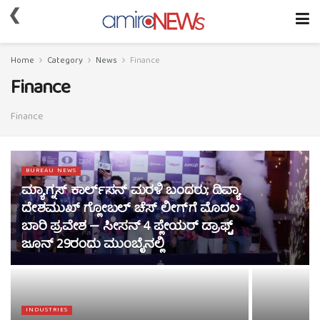
❮
Home
Category
News
Finance
Finance
Finance
BUREAU NEWS
ಮ್ಯಾಗ್ನಸ್ ಕಾರ್ಲ್‌ಸನ್ ಮರಳಿ ಬಂದರು; ದಿವ್ಯಾ
ದೇಶಮುಖ್‌ ಗ್ಲೋಬಲ್ ಚೆಸ್ ಲೀಗ್‌ಗೆ ಮೊದಲ
ಬಾರಿ ಪ್ರವೇಶ — ಸೀಸನ್ 4 ಪ್ಲೇಯರ್ ಡ್ರಾಫ್ಟ್
ಜೂನ್ 29ರಂದು ಮುಂಬೈನಲ್ಲಿ
INDUSTRIES