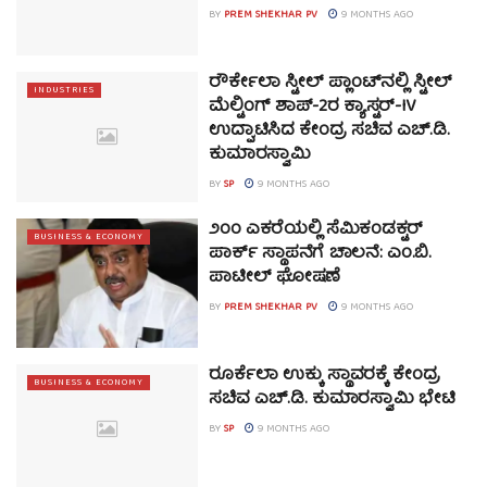
BY
PREM SHEKHAR PV
9 MONTHS AGO
ರೌರ್ಕೇಲಾ ಸ್ಟೀಲ್ ಪ್ಲಾಂಟ್‌ನಲ್ಲಿ ಸ್ಟೀಲ್
INDUSTRIES
ಮೆಲ್ಟಿಂಗ್ ಶಾಪ್-2ರ ಕ್ಯಾಸ್ಟರ್-IV
ಉದ್ಘಾಟಿಸಿದ ಕೇಂದ್ರ ಸಚಿವ ಎಚ್.ಡಿ.
ಕುಮಾರಸ್ವಾಮಿ
BY
SP
9 MONTHS AGO
೨೦೦ ಎಕರೆಯಲ್ಲಿ ಸೆಮಿಕಂಡಕ್ಟರ್
BUSINESS & ECONOMY
ಪಾರ್ಕ್ ಸ್ಥಾಪನೆಗೆ ಚಾಲನೆ: ಎಂ.ಬಿ.
ಪಾಟೀಲ್ ಘೋಷಣೆ
BY
PREM SHEKHAR PV
9 MONTHS AGO
ರೂರ್ಕೆಲಾ ಉಕ್ಕು ಸ್ಥಾವರಕ್ಕೆ ಕೇಂದ್ರ
BUSINESS & ECONOMY
ಸಚಿವ ಎಚ್.ಡಿ. ಕುಮಾರಸ್ವಾಮಿ ಭೇಟಿ
BY
SP
9 MONTHS AGO