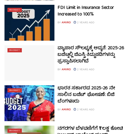
FDI Limit in Insurance Sector
BUDGET
Increased to 100%
BY
AMIRO
2 YEARS AGO
ವ್ಯಾಪಾರ ಸೌಲಭ್ಯಕ್ಕೆ ಆದ್ಯತೆ: 2025-26
BUDGET
ಬಜೆಟ್ನಲ್ಲಿ ಜಿಎಸ್ಟಿ ತಿದ್ದುಪಡಿಗಳನ್ನು
ಪ್ರಸ್ತಾಪಿಸಲಾಗಿದೆ
BY
AMIRO
2 YEARS AGO
ಭಾರತ ಸರ್ಕಾರದ 2025-26 ನೇ
BUDGET
ಸಾಲಿನ ಬಜೆಟ್ ಘೋಷಣೆ: ಬಿಜಿ
ಬೆಂಗಳೂರು
BY
AMIRO
2 YEARS AGO
ನಗರಗಳ ಬೆಳವಣಿಗೆಗೆ ₹1 ಲಕ್ಷ ಕೋಟಿ
BUDGET