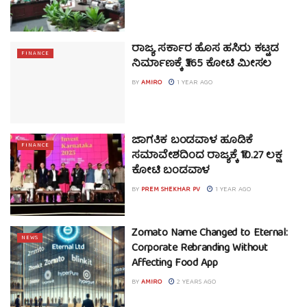
ರಾಜ್ಯ ಸರ್ಕಾರ ಹೊಸ ಹಸಿರು ಕಟ್ಟಡ
FINANCE
ನಿರ್ಮಾಣಕ್ಕೆ ₹365 ಕೋಟಿ ಮೀಸಲ
BY
AMIRO
1 YEAR AGO
ಜಾಗತಿಕ ಬಂಡವಾಳ ಹೂಡಿಕೆ
FINANCE
ಸಮಾವೇಶದಿಂದ ರಾಜ್ಯಕ್ಕೆ ₹10.27 ಲಕ್ಷ
ಕೋಟಿ ಬಂಡವಾಳ
BY
PREM SHEKHAR PV
1 YEAR AGO
Zomato Name Changed to Eternal:
NEWS
Corporate Rebranding Without
Affecting Food App
BY
AMIRO
2 YEARS AGO