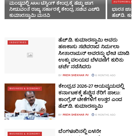
AUTOMOBILES
ಮಂಡ್ಯದಲ್ಲಿ ARAI ಟೆಸ್ಟಿಂಗ್ ಕೇಂದ್ರಕ್ಕೆ ಹೆಚ್ಚು ಜಾಗ
ನೀಡುವಂತೆ ರಾಜ್ಯ ಸರ್ಕಾರಕ್ಕೆ ಕೇಂದ್ರ ಸಚಿವ ಎಚ್‌ಡಿ
ಭಾರತ ಜಾಗತಿ
ಕುಮಾರಸ್ವಾಮಿ ಮನವಿ
ಹೆಚ್.ಡಿ. ಕು
ಹೆಚ್.ಡಿ. ಕುಮಾರಸ್ವಾಮಿ ಅವರು
INDUSTRIES
ಹಣಕಾಸು ಸಚಿವರಾದ ನಿರ್ಮಲಾ
ಸೀತಾರಾಮನ್ ಅವರನ್ನು ಭೇಟಿ ಮಾಡಿ
ಉಕ್ಕು ವಲಯದ ಬೆಳವಣಿಗೆ ಕುರಿತು
ಚರ್ಚೆ ನಡೆಸಿದರು
BY
PREM SHEKHAR PV
6 MONTHS AGO
ಕೇಂದ್ರದ 2026-27 ಆಯವ್ಯಯದಲ್ಲಿ
BUSINESS & ECONOMY
ಕರ್ನಾಟಕಕ್ಕೆ ಹೆಚ್ಚಿನ ತೆರಿಗೆ ಪಾಲು:
ಕಾಂಗ್ರೆಸ್ ಟೀಕೆಗಳಿಗೆ ಉತ್ತರ ಎಂದ
ಹೆಚ್.ಡಿ. ಕುಮಾರಸ್ವಾಮಿ
BY
PREM SHEKHAR PV
6 MONTHS AGO
ಬೆಂಗಳೂರಿನಲ್ಲಿ ಏಳನೇ
BUSINESS & ECONOMY