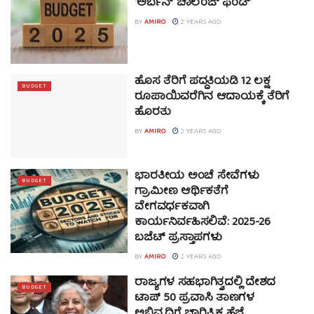
‘ಅರ್ಬನ್ ಚಾಲೆಂಜ್ ಫಂಡ್’
BY
AMIRO
2 YEARS AGO
ಹೊಸ ತೆರಿಗೆ ಪದ್ಧತಿಯಡಿ 12 ಲಕ್ಷ
BUDGET
ರೂಪಾಯಿವರೆಗಿನ ಆದಾಯಕ್ಕೆ ತೆರಿಗೆ
ಹೊರತು
BY
AMIRO
2 YEARS AGO
ಭಾರತೀಯ ಅಂಚೆ ಸೇವೆಗಳು
BUDGET
ಗ್ರಾಮೀಣ ಆರ್ಥಿಕತೆಗೆ
ವೇಗವರ್ಧಕವಾಗಿ
ಕಾರ್ಯನಿರ್ವಹಿಸಲಿವೆ: 2025-26
ಬಜೆಟ್ ಪ್ರಸ್ತಾಪಗಳು
BY
AMIRO
2 YEARS AGO
ರಾಜ್ಯಗಳ ಸಹಭಾಗಿತ್ವದಲ್ಲಿ ದೇಶದ
BUDGET
ಟಾಪ್ 50 ಪ್ರವಾಸಿ ತಾಣಗಳ
ಅಭಿವೃದ್ಧಿಗೆ ಚಾರಿತ್ರಿಕ ಹೆಜ್ಜೆ