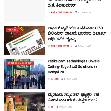
ಬಗೆಹರಿಸಲು ಸರ್ಕಾರ ಬದ್ಧ: ಡಿಸಿಎಂ
ಡಿ.ಕೆ. ಶಿವಕುಮಾರ್
BY
PREM SHEKHAR PV
1 YEAR AGO
ಆಧಾರ್ ದೃಢೀಕರಣ ವಹಿವಾಟು 150
FINANCE
ಬಿಲಿಯನ್ ದಾಟಿದೆ: ಭಾರತದ ಡಿಜಿಟಲ್
ಆರ್ಥಿಕತೆಗೆ ಚೈತನ್ಯ
BY
PREM SHEKHAR PV
1 YEAR AGO
Kritikalpam Technologies Unveils
BUSINESS & ECONOMY
Cutting-Edge SaaS Solutions in
Bengaluru
BY
AMIRO
1 YEAR AGO
ಮೈಸೂರು ಸ್ಯಾಂಡಲ್ ಫ್ಯಾಕ್ಟರಿ: ₹416
FINANCE
ಕೋಟಿ ದಾಖಲೆಯ ನಿವ್ವಳ ಲಾಭ
BY
SP
1 YEAR AGO