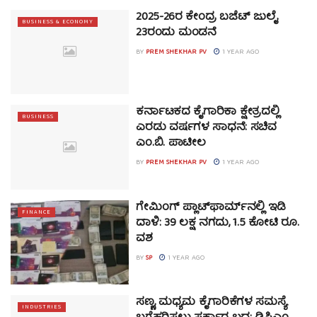
2025-26ರ ಕೇಂದ್ರ ಬಜೆಟ್ ಜುಲೈ
BUSINESS & ECONOMY
23ರಂದು ಮಂಡನೆ
BY
PREM SHEKHAR PV
1 YEAR AGO
ಕರ್ನಾಟಕದ ಕೈಗಾರಿಕಾ ಕ್ಷೇತ್ರದಲ್ಲಿ
BUSINESS
ಎರಡು ವರ್ಷಗಳ ಸಾಧನೆ: ಸಚಿವ
ಎಂ.ಬಿ. ಪಾಟೀಲ
BY
PREM SHEKHAR PV
1 YEAR AGO
ಗೇಮಿಂಗ್ ಪ್ಲಾಟ್‌ಫಾರ್ಮ್‌ನಲ್ಲಿ ಇಡಿ
FINANCE
ದಾಳಿ: 39 ಲಕ್ಷ ನಗದು, 1.5 ಕೋಟಿ ರೂ.
ವಶ
BY
SP
1 YEAR AGO
ಸಣ್ಣ, ಮಧ್ಯಮ ಕೈಗಾರಿಕೆಗಳ ಸಮಸ್ಯೆ
INDUSTRIES