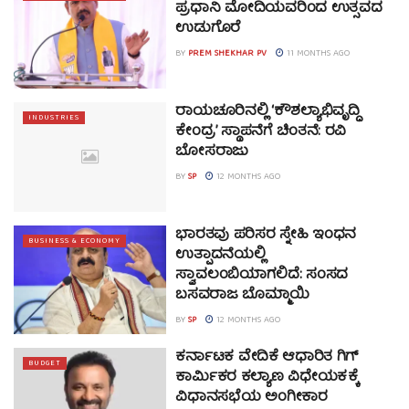
ಪ್ರಧಾನಿ ಮೋದಿಯವರಿಂದ ಉತ್ಸವದ
ಉಡುಗೊರೆ
BY
PREM SHEKHAR PV
11 MONTHS AGO
ರಾಯಚೂರಿನಲ್ಲಿ ‘ಕೌಶಲ್ಯಾಭಿವೃದ್ಧಿ
INDUSTRIES
ಕೇಂದ್ರ’ ಸ್ಥಾಪನೆಗೆ ಚಿಂತನೆ: ರವಿ
ಬೋಸರಾಜು
BY
SP
12 MONTHS AGO
ಭಾರತವು ಪರಿಸರ ಸ್ನೇಹಿ ಇಂಧನ
BUSINESS & ECONOMY
ಉತ್ಪಾದನೆಯಲ್ಲಿ
ಸ್ವಾವಲಂಬಿಯಾಗಲಿದೆ: ಸಂಸದ
ಬಸವರಾಜ ಬೊಮ್ಮಾಯಿ
BY
SP
12 MONTHS AGO
ಕರ್ನಾಟಕ ವೇದಿಕೆ ಆಧಾರಿತ ಗಿಗ್
BUDGET
ಕಾರ್ಮಿಕರ ಕಲ್ಯಾಣ ವಿಧೇಯಕಕ್ಕೆ
ವಿಧಾನಸಭೆಯ ಅಂಗೀಕಾರ