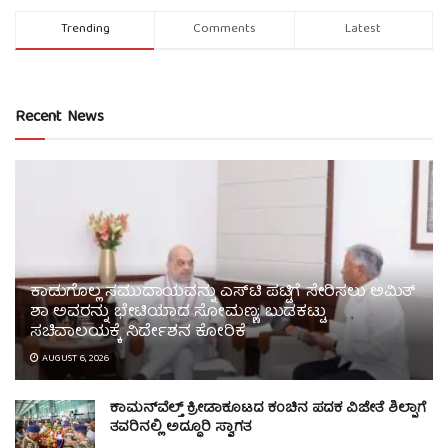
Trending
Comments
Latest
Recent News
ಕಾಡುಗೊಲ್ಲ ಸಮುದಾಯವನ್ನು ಎಸ್‌ಟಿ ಪಟ್ಟಿಗೆ ಸೇರಿಸಲು ಅಮಿತ್
ಶಾ ಅವರನ್ನು ಭೇಟಿಯಾದ ಸೋಮಣ್ಣ; ಬುಡಕಟ್ಟು
ಸಚಿವಾಲಯಕ್ಕೆ ನಿರ್ದೇಶನ ಕೋರಿಕೆ
AUGUST 6, 2026
ಕಾಮನ್‌ವೆಲ್ತ್ ಕ್ರೀಡಾಕೂಟದ ಕಂಚಿನ ಪದಕ ವಿಜೇತೆ ಶಿಲ್ಪಾಗೆ
ತವರಿನಲ್ಲಿ ಅದ್ಧೂರಿ ಸ್ವಾಗತ