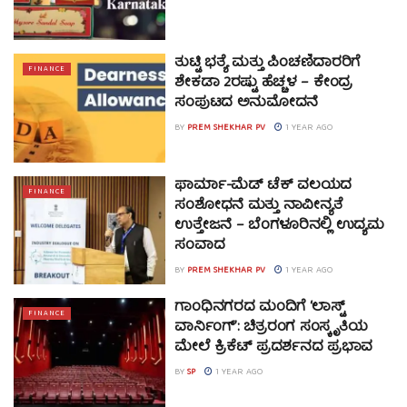
ತುಟ್ಟಿ ಭತ್ಯೆ ಮತ್ತು ಪಿಂಚಣಿದಾರರಿಗೆ
FINANCE
ಶೇಕಡಾ 2ರಷ್ಟು ಹೆಚ್ಚಳ – ಕೇಂದ್ರ
ಸಂಪುಟದ ಅನುಮೋದನೆ
BY
PREM SHEKHAR PV
1 YEAR AGO
ಫಾರ್ಮಾ-ಮೆಡ್‌ ಟೆಕ್ ವಲಯದ
FINANCE
ಸಂಶೋಧನೆ ಮತ್ತು ನಾವೀನ್ಯತೆ
ಉತ್ತೇಜನೆ – ಬೆಂಗಳೂರಿನಲ್ಲಿ ಉದ್ಯಮ
ಸಂವಾದ
BY
PREM SHEKHAR PV
1 YEAR AGO
ಗಾಂಧಿನಗರದ ಮಂದಿಗೆ ‘ಲಾಸ್ಟ್
FINANCE
ವಾರ್ನಿಂಗ್’: ಚಿತ್ರರಂಗ ಸಂಸ್ಕೃತಿಯ
ಮೇಲೆ ಕ್ರಿಕೆಟ್ ಪ್ರದರ್ಶನದ ಪ್ರಭಾವ
BY
SP
1 YEAR AGO