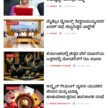
BY
AMIRO
2 YEARS AGO
ಮೈಕ್ರೋ ಫೈನಾನ್ಸ್: ಸಿದ್ದರಾಮಯ್ಯನವರ
FINANCE
ಖಡಕ್ ಸಭೆ, ಕಟ್ಟುನಿಟ್ಟಿನ ಎಚ್ಚರಿಕೆ
BY
AMIRO
2 YEARS AGO
ಕರ್ನಾಟಕದಲ್ಲಿ ಚಿನ್ನದ ಬೆಲೆ ದಾಖಲೆಯ
GOLD
ಎತ್ತರದಲ್ಲಿ: ಸೋವರೆನ್‌ಗೆ ರೂ. 60,000
BY
D PRADEEP KUMAR
2 YEARS AGO
ಆನ್ಲೈನ್ ಗೇಮಿಂಗ್ ವ್ಯಸನ: ಯುವಕರ
FINANCE
ಜೀವನ ಮತ್ತು ಭವಿಷ್ಯ
ಹಾಳುಮಾಡುತ್ತಿರುವ ಹಾನಿಕಾರಕ ದಂಧೆ
BY
PREM SHEKHAR PV
2 YEARS AGO