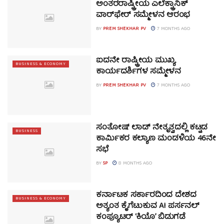
ಅಂತರರಾಷ್ಟ್ರೀಯ ಎಲೆಕ್ಟ್ರಾನಿಕ್
ವಾರ್‌ಫೇರ್ ಸಮ್ಮೇಳನ ಆರಂಭ
BY
PREM SHEKHAR PV
7 MONTHS AGO
ಐದನೇ ರಾಷ್ಟ್ರೀಯ ಮುಖ್ಯ
BUSINESS & ECONOMY
ಕಾರ್ಯದರ್ಶಿಗಳ ಸಮ್ಮೇಳನ
BY
PREM SHEKHAR PV
7 MONTHS AGO
ಸಂತೋಷ್ ಲಾಡ್ ನೇತೃತ್ವದಲ್ಲಿ ಕಟ್ಟಡ
BUSINESS
ಕಾರ್ಮಿಕರ ಕಲ್ಯಾಣ ಮಂಡಳಿಯ 46ನೇ
ಸಭೆ
BY
SP
8 MONTHS AGO
ಕರ್ನಾಟಕ ಸರ್ಕಾರದಿಂದ ದೇಶದ
BUSINESS & ECONOMY
ಅತ್ಯಂತ ಕೈಗೆಟುಕುವ AI ಪರ್ಸನಲ್
ಕಂಪ್ಯೂಟರ್ ‘ಕಿಯೊ’ ಬಿಡುಗಡೆ