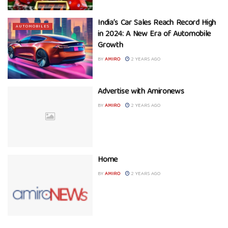
India’s Car Sales Reach Record High
AUTOMOBILES
in 2024: A New Era of Automobile
Growth
BY
AMIRO
2 YEARS AGO
Advertise with Amironews
BY
AMIRO
2 YEARS AGO
Home
BY
AMIRO
2 YEARS AGO