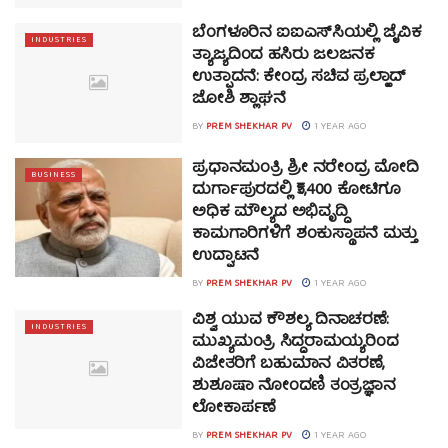
ಬೆಂಗಳೂರಿನ ಐಐಎಸ್‌ಸಿಯಲ್ಲಿ ಜೈವಿಕ
INDUSTRIES
ತ್ಯಾಜ್ಯದಿಂದ ಹಸಿರು ಜಲಜನಕ
ಉತ್ಪಾದನೆ: ಕೇಂದ್ರ ಸಚಿವ ಪ್ರಲ್ಹಾದ್
ಜೋಶಿ ಶ್ಲಾಘನೆ
BY
PREM SHEKHAR PV
1 YEAR AGO
ಪ್ರಧಾನಮಂತ್ರಿ ಶ್ರೀ ನರೇಂದ್ರ ಮೋದಿ
BUSINESS
ದುರ್ಗಾಪುರದಲ್ಲಿ ₹5,400 ಕೋಟಿಗೂ
ಅಧಿಕ ಮೌಲ್ಯದ ಅಭಿವೃದ್ಧಿ
ಕಾಮಗಾರಿಗಳಿಗೆ ಶಂಕುಸ್ಥಾಪನೆ ಮತ್ತು
ಉದ್ಘಾಟನೆ
BY
PREM SHEKHAR PV
1 YEAR AGO
ವಿಶ್ವ ಯುವ ಕೌಶಲ್ಯ ದಿನಾಚರಣೆ:
INDUSTRIES
ಮುಖ್ಯಮಂತ್ರಿ ಸಿದ್ದರಾಮಯ್ಯರಿಂದ
ವಿಜೇತರಿಗೆ ಬಹುಮಾನ ವಿತರಣೆ,
ಶುಶೂಷಾ ನೋಂದಣಿ ತಂತ್ರಜ್ಞಾನ
ಲೋಕಾರ್ಪಣೆ
BY
PREM SHEKHAR PV
1 YEAR AGO