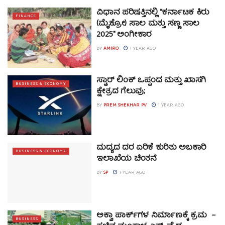
ವಿಧಾನ ಪರಿಷತ್ತಿನಲ್ಲಿ “ಕರ್ನಾಟಕ ಕಿರು
FINANCE
(ಮೈಕ್ರೋ) ಸಾಲ ಮತ್ತು ಸಣ್ಣ ಸಾಲ
2025″ ಅಂಗೀಕಾರ
BY
AMIRO
1 YEAR AGO
ಸ್ಟಾರ್ ಲಿಂಕ್ ಒಪ್ಪಂದ ಮತ್ತು ಖಾಸಗಿ
BUSINESS & ECONOMY
ಕ್ಷೇತ್ರದ ಗೆಲುವು;
BY
PREM SHEKHAR PV
1 YEAR AGO
ಮದ್ಯದ ದರ ಏರಿಕೆ ಕುರಿತು ಅಬಕಾರಿ
BUSINESS & ECONOMY
ಇಲಾಖೆಯ ಚಿಂತನೆ
BY
SP
1 YEAR AGO
ಅಕ್ವಾ ಪಾರ್ಕ್‍ಗಳ ನಿರ್ಮಾಣಕ್ಕೆ ಕ್ರಮ –
BUSINESS