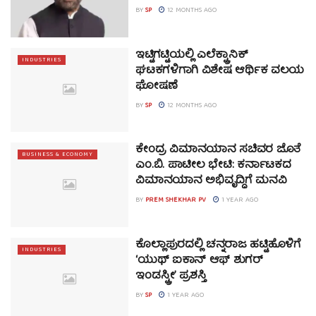
BY
SP
12 MONTHS AGO
ಇಟ್ಟಿಗಟ್ಟಿಯಲ್ಲಿ ಎಲೆಕ್ಟ್ರಾನಿಕ್
INDUSTRIES
ಘಟಕಗಳಿಗಾಗಿ ವಿಶೇಷ ಆರ್ಥಿಕ ವಲಯ
ಘೋಷಣೆ
BY
SP
12 MONTHS AGO
ಕೇಂದ್ರ ವಿಮಾನಯಾನ ಸಚಿವರ ಜೊತೆ
BUSINESS & ECONOMY
ಎಂ.ಬಿ. ಪಾಟೀಲ ಭೇಟಿ: ಕರ್ನಾಟಕದ
ವಿಮಾನಯಾನ ಅಭಿವೃದ್ಧಿಗೆ ಮನವಿ
BY
PREM SHEKHAR PV
1 YEAR AGO
ಕೊಲ್ಲಾಪುರದಲ್ಲಿ ಚನ್ನರಾಜ ಹಟ್ಟಿಹೊಳಿಗೆ
INDUSTRIES
‘ಯುಥ್ ಐಕಾನ್ ಆಫ್ ಶುಗರ್
ಇಂಡಸ್ಟ್ರೀ’ ಪ್ರಶಸ್ತಿ
BY
SP
1 YEAR AGO