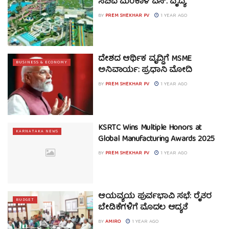
ಸಚಿವ ಮಂಕಾಳ ಎಸ್. ವೈದ್ಯ
BY
PREM SHEKHAR PV
1 YEAR AGO
ದೇಶದ ಆರ್ಥಿಕ ವೃದ್ಧಿಗೆ MSME
BUSINESS & ECONOMY
ಅನಿವಾರ್ಯ: ಪ್ರಧಾನಿ ಮೋದಿ
BY
PREM SHEKHAR PV
1 YEAR AGO
KSRTC Wins Multiple Honors at
KARNATAKA NEWS
Global Manufacturing Awards 2025
BY
PREM SHEKHAR PV
1 YEAR AGO
ಆಯವ್ಯಯ ಪುರ್ವಭಾವಿ ಸಭೆ: ರೈತರ
BUDGET
ಬೇಡಿಕೆಗಳಿಗೆ ಮೊದಲ ಆದ್ಯತೆ
BY
AMIRO
1 YEAR AGO