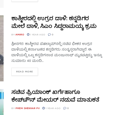
ಕಾಶ್ಮೀರದಲ್ಲಿ ಉಗ್ರರ ದಾಳಿ: ಕನ್ನಡಿಗರ
ಮೇಲೆ ದಾಳಿ, ಸಿಎಂ ಸಿದ್ದರಾಮಯ್ಯ ಕ್ರಮ
BY
AMIRO
1 YEAR AGO
0
ಶ್ರೀನಗರ: ಕಾಶ್ಮೀರದ ಪೆಹಲ್ಗಾಮ್‌ನಲ್ಲಿ ನಡೆದ ಭೀಕರ ಉಗ್ರರ
ದಾಳಿಯಲ್ಲಿ ಕರ್ನಾಟಕದ ಕನ್ನಡಿಗರು ಸಂತೃಸ್ತರಾಗಿದ್ದಾರೆ. ಈ
ದಾಳಿಯಲ್ಲಿ ಒಬ್ಬ ಕನ್ನಡಿಗನಾದ ಮಂಜುನಾಥ್ ಮೃತಪಟ್ಟಿದ್ದು, ಇನ್ನೂ
ಸುಮಾರು 40 ಮಂದಿ...
READ MORE
ಸಚಿವ ಪ್ರಿಯಾಂಕ್‌ ಖರ್ಗೆಹಾಗೂ
ಕೇಪ್‌ಟೌನ್ ಮೇಯರ್‌ ನಡುವೆ ಮಾತುಕತೆ
BY
PREM SHEKHAR PV
1 YEAR AGO
0