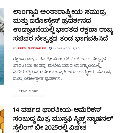
ಲಾಂಗ್ಕಾವಿ ಅಂತಾರಾಷ್ಟ್ರೀಯ ಸಮುದ್ರ
ಮತ್ತು ಏರೋಸ್ಪೇಸ್ ಪ್ರದರ್ಶನದ
ಉದ್ಘಾಟನೆಯಲ್ಲಿ ಭಾರತದ ರಕ್ಷಣಾ ರಾಜ್ಯ
ಸಚಿವರ ನೇತೃತ್ವದ ತಂಡ ಭಾಗವಹಿಸಿದೆ
BY
PREM SHEKHAR PV
1 YEAR AGO
0
ರಕ್ಷಣಾ ರಾಜ್ಯ ಸಚಿವ ಶ್ರೀ ಸಂಜಯ್ ಸೇಠ್ ಅವರ ನೇತೃತ್ವದ
ಭಾರತೀಯ ತಂಡವು ಮಲೇಷಿಯಾದ ಲಾಂಗ್ಕಾವಿಯಲ್ಲಿ
ನಡೆಯುತ್ತಿರುವ 17ನೇ ಲಾಂಗ್ಕಾವಿ ಅಂತಾರಾಷ್ಟ್ರೀಯ ಸಮುದ್ರ
ಮತ್ತು ಏರೋಸ್ಪೇಸ್ ಪ್ರದರ್ಶನ...
READ MORE
14 ವರ್ಷದ ಭಾರತೀಯ-ಅಮೆರಿಕನ್
ಸಂಬುದ್ಧ ಮಿತ್ರ ಮುಸ್ತಫಿ ಸ್ಕ್ರಿಪ್ಸ್ ನ್ಯಾಷನಲ್
ಸ್ಪೆಲಿಂಗ್ ಬೀ 2025ರಲ್ಲಿ ವಿಜೇತ