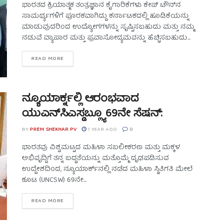
ಭಾರತದ ಕ್ರಿಯಾತ್ಮಕ ತಂತ್ರಜ್ಞಾನ ಕೈಗಾರಿಕೆಗಳು ಕೇಪ್ ಟೌನ್‌ನ
ಸಾಮರ್ಥ್ಯಗಳಿಗೆ ಪೂರಕವಾಗಿದ್ದು ಕರ್ನಾಟಕದಲ್ಲಿ ಹೂಡಿಕೆಯನ್ನು
ಮಾಡುವುದರಿಂದ ಉದ್ಯೋಗಗಳನ್ನು ಸೃಷ್ಟಿಸಬಹುದು ಮತ್ತು ನಮ್ಮ
ನಡುವೆ ವ್ಯಾಪಾರ ಮತ್ತು ಪ್ರವಾಸೋದ್ಯಮವನ್ನು ಹೆಚ್ಚಿಸಬಹುದು...
READ MORE
ನ್ಯೂಯಾರ್ಕ್ನಲ್ಲಿ ಆರಂಭವಾದ
ಯುಎನ್‌ಸಿಎಸ್ಡಬ್ಲ್ಯೂ 69ನೇ ಸೆಷನ್:
BY
PREM SHEKHAR PV
1 YEAR AGO
0
ಭಾರತವು ವಿಶ್ವಮಟ್ಟದ ಮಹಿಳಾ ಸಬಲೀಕರಣ ಮತ್ತು ಮಕ್ಕಳ
ಅಭಿವೃದ್ದಿಗೆ ತನ್ನ ಬದ್ಧತೆಯನ್ನು ಮತ್ತೊಮ್ಮೆ ದೃಢಪಡಿಸುವ
ಉದ್ದೇಶದಿಂದ, ನ್ಯೂಯಾರ್ಕ್‌ನಲ್ಲಿ ನಡೆದ ಮಹಿಳಾ ಸ್ಥಿತಿಗತಿ ಮೇಲೆ
ಕೂಟ (UNCSW) 69ನೇ...
READ MORE