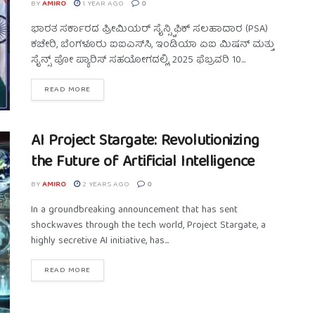
BY
AMIRO
1 YEAR AGO
0
ಭಾರತ ಸರ್ಕಾರದ ಪ್ರೀಮಿಯರ್ ಸೈನ್ಸ್ಟಿಫಿಕ್ ಸಲಹಾದಾರ (PSA)
ಕಚೇರಿ, ಬೆಂಗಳೂರು ಐಐಎಸ್‌ಸಿ, ಇಂಡಿಯಾ ಏಐ ಮಿಷನ್ ಮತ್ತು
ಸೈನ್ಸ್ ಪೋ ಪ್ಯಾರಿಸ್ ಸಹಯೋಗದಲ್ಲಿ, 2025 ಫೆಬ್ರವರಿ 10...
READ MORE
AI Project Stargate: Revolutionizing
the Future of Artificial Intelligence
BY
AMIRO
2 YEARS AGO
0
In a groundbreaking announcement that has sent
shockwaves through the tech world, Project Stargate, a
highly secretive AI initiative, has...
READ MORE