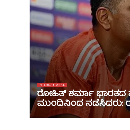
INTERNATIONAL
ರೋಹಿತ್ ಶರ್ಮಾ ಭಾರತದ ವೈಟ
ಮುಂದಿನಿಂದ ನಡೆಸಿದರು: ರ