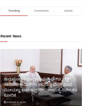
Trending
Comments
Latest
Recent News
ಕಾಡುಗೊಲ್ಲ ಸಮುದಾಯವನ್ನು ಎಸ್‌ಟಿ ಪಟ್ಟಿಗೆ
ಸೇರಿಸಲು ಅಮಿತ್ ಶಾ ಅವರನ್ನು ಭೇಟಿಯಾದ
ಸೋಮಣ್ಣ; ಬುಡಕಟ್ಟು ಸಚಿವಾಲಯಕ್ಕೆ ನಿರ್ದೇಶನ
ಕೋರಿಕೆ
AUGUST 6, 2026