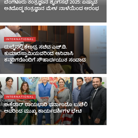
ಬೆಂಗಳೂರು ತಂತ್ರಜ್ಞಾನ ಶೃಂಗಸಭೆ 2025: ಏಷ್ಯಾದ
ಅತಿದೊಡ್ಡ ತಂತ್ರಜ್ಞಾನ ಮೇಳ ನಾಳೆಯಿಂದ ಆರಂಭ
INTERNATIONAL
ದುಬೈನಲ್ಲಿ ಕೇಂದ್ರ ಸಚಿವ ಎಚ್.ಡಿ.
ಕುಮಾರಸ್ವಾಮಿಯವರಿಂದ ಅನಿವಾಸಿ
ಕನ್ನಡಿಗರೊಂದಿಗೆ ಸೌಹಾರ್ದಯುತ ಸಂವಾದ
INTERNATIONAL
ಈಕ್ವೆಡಾರ್ ರಾಯಭಾರಿ ಫರ್ನಾಂಡೊ ಬುಚೆಲಿ
ಅವರಿಂದ ಮುಖ್ಯ ಕಾರ್ಯದರ್ಶಿಗಳ ಭೇಟಿ