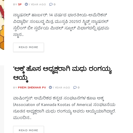
BY
SP
1 YEAR AGO
0
ನ್ಯಾಷನಲ್ ಹಾರ್ಬರ್: 14 ವರ್ಷದ ಭಾರತೀಯ-ಅಮೆರಿಕನ್
ವಿದ್ಯಾರ್ಥಿ ಸಂಬುದ್ಧ ಮಿತ್ರ ಮುಸ್ತಫಿ 2025ರ ಸ್ಕ್ರಿಪ್ಸ್ ನ್ಯಾಷನಲ್
ಸ್ಪೆಲಿಂಗ್ ಬೀ ಸ್ಪರ್ಧೆಯ ಮಿಡಲ್ ಸ್ಕೂಲ್ ವಿಭಾಗದಲ್ಲಿ ಪ್ರಥಮ
ಸ್ಥಾನ...
READ MORE
‘ಅಕ್ಕ’ ಹೊಸ ಅಧ್ಯಕ್ಷರಾಗಿ ಮಧು ರಂಗಯ್ಯ
ಆಯ್ಕೆ
BY
PREM SHEKHAR PV
1 YEAR AGO
0
ವಾಷಿಂಗ್ಟನ್: ಅಮೆರಿಕದ ಕನ್ನಡ ಸಂಘಟನೆಗಳ ಕೂಟ ಅಕ್ಕ
(Association of Kannada Kootas of America) ಸಂಘಟನೆಯ
ನೂತನ ಅಧ್ಯಕ್ಷರಾಗಿ ಮಧು ರಂಗಯ್ಯ ಅವರು ಆಯ್ಕೆಯಾಗಿದ್ದಾರೆ.
ಮುಂದಿನ...
READ MORE