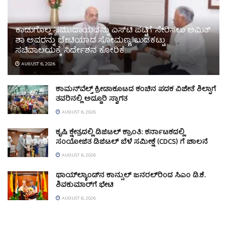
ಕಾಡುಗೊಲ್ಲ ಸಮುದಾಯವನ್ನು ಎಸ್‌ಟಿ ಪಟ್ಟಿಗೆ ಸೇರಿಸಲು ಅಮಿತ್
ಶಾ ಅವರನ್ನು ಭೇಟಿಯಾದ ಸೋಮಣ್ಣ; ಬುಡಕಟ್ಟು
ಸಚಿವಾಲಯಕ್ಕೆ ನಿರ್ದೇಶನ ಕೋರಿಕೆ
AUGUST 6, 2026
ಕಾಮನ್‌ವೆಲ್ತ್ ಕ್ರೀಡಾಕೂಟದ ಕಂಚಿನ ಪದಕ ವಿಜೇತೆ ಶಿಲ್ಪಾಗೆ
ತವರಿನಲ್ಲಿ ಅದ್ಧೂರಿ ಸ್ವಾಗತ
AUGUST 6, 2026
ಕೃಷಿ ಕ್ಷೇತ್ರದಲ್ಲಿ ಡಿಜಿಟಲ್ ಕ್ರಾಂತಿ: ಕರ್ನಾಟಕದಲ್ಲಿ
ಸಂಯೋಜಿತ ಡಿಜಿಟಲ್ ಬೆಳೆ ಸಮೀಕ್ಷೆ (CDCS) ಗೆ ಚಾಲನೆ
AUGUST 6, 2026
ಥಾಯ್‌ಲ್ಯಾಂಡ್‌ನ ಕಾನ್ಸುಲ್ ಜನರಲ್‌ರಿಂದ ಸಿಎಂ ಡಿ.ಕೆ.
ಶಿವಕುಮಾರ್‌ಗೆ ಭೇಟಿ
AUGUST 6, 2026