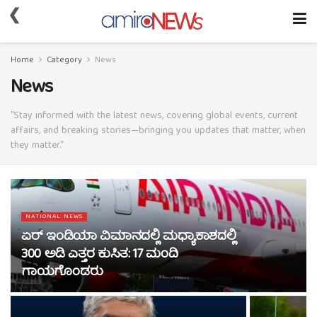
❮
Home
Category
News
News
"Stay informed with the latest news, covering global events, current
affairs, and breaking stories—bringing you updates that matter, when
they matter."
NATIONAL NEWS
ಏರ್ ಇಂಡಿಯಾ ವಿಮಾನದಲ್ಲಿ ಮಧ್ಯಾಕಾಶದಲ್ಲಿ
300 ಅಡಿ ಎತ್ತರ ಕುಸಿತ: 17 ಮಂದಿ
ಗಾಯಗೊಂಡರು