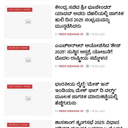
ಕೇಂದ್ರ ಸಚಿವ ಶ್ರೀ ಭೂಪೇಂದರ್
NATIONAL NEWS
ಯಾದವ್ ಅವರು ದೆಹಲಿಯಲ್ಲಿ ಜಾಗತಿಕ
ಹುಲಿ ದಿನ 2025 ಸಂಭ್ರಮವನ್ನು
ಮುನ್ನಡೆಸಿದರು
BY
PREM SHEKHAR PV
1 YEAR AGO
ಎಎಚ್‌ಆರ್‌ಆರ್ ಆಯೋಜಿಸಿದ ‘ಶೇಪ್
BUREAU NEWS
2025’: ಸುಸ್ಥಿರ ಆಸ್ಪತ್ರೆ ಯೋಜನೆಗೆ
ಮೊದಲ ರಾಷ್ಟ್ರೀಯ ಸಮ್ಮೇಳನ
BY
PREM SHEKHAR PV
1 YEAR AGO
ಭಾರತೀಯ ರೈಲ್ವೆ: ‘ಮೇಕ್ ಇನ್
NATIONAL NEWS
ಇಂಡಿಯಾ, ಮೇಕ್ ಫಾರ್ ದಿ ವರ್ಲ್ಡ್’
ಮೂಲಕ ಜಾಗತಿಕ ಮಾರುಕಟ್ಟೆಯಲ್ಲಿ
ಹೆಜ್ಜೆಗುರುತು
BY
PREM SHEKHAR PV
1 YEAR AGO
ಶಾಸಕಾಂಗ ಶೃಂಗಸಭೆ 2025: ವಿಧಾನ
BUREAU NEWS