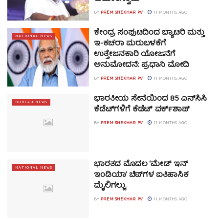
BY
PREM SHEKHAR PV
11 MONTHS AGO
ಕೇಂದ್ರ ಸಂಪುಟದಿಂದ ಬ್ಯಾಟರಿ ಮತ್ತು
NATIONAL NEWS
ಇ-ಕಚರಾ ಮರುಬಳಕೆಗೆ
ಉತ್ತೇಜನಕಾರಿ ಯೋಜನೆಗೆ
ಅನುಮೋದನೆ: ಪ್ರಧಾನಿ ಮೋದಿ
BY
PREM SHEKHAR PV
11 MONTHS AGO
ಭಾರತೀಯ ಸೇನೆಯಿಂದ 85 ಎನ್‌ಸಿಸಿ
BUREAU NEWS
ಕೆಡೆಟ್‌ಗಳಿಗೆ ಕೆಡೆಟ್ ವರ್ಕ್‌ಶಾಪ್
BY
PREM SHEKHAR PV
11 MONTHS AGO
ಭಾರತದ ಮೊದಲ ‘ಮೇಡ್ ಇನ್
NATIONAL NEWS
ಇಂಡಿಯಾ’ ಚಿಪ್‌ಗಳ ಐತಿಹಾಸಿಕ
ಮೈಲಿಗಲ್ಲು.
BY
PREM SHEKHAR PV
11 MONTHS AGO