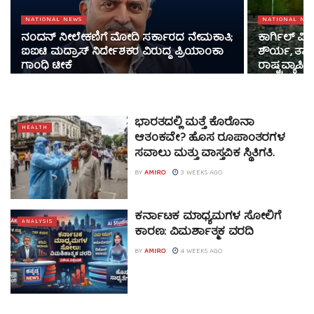
NATIONAL NEWS
NATIONAL NE
ನಂದನ್ ನೀಲೇಕಣಿಗೆ ಮೋದಿ ಸರ್ಕಾರದ ನೇಮಕಾತಿ;
ಕಾರ್ಗಿಲ್ 
ಐಐಟಿ ಮದ್ರಾಸ್ ನಿರ್ದೇಶಕರ ವಿರುದ್ಧ ಪ್ರಿಯಾಂಕಾ
ಶೌರ್ಯ, ತ್ಯಾ
ಗಾಂಧಿ ಟೀಕೆ
ರಾಷ್ಟ್ರವ್ಯಾಪಿ
ಭಾರತದಲ್ಲಿ ಮತ್ತೆ ಕೊರೊನಾ
HEALTH
ಆತಂಕವೇ? ಹೊಸ ರೂಪಾಂತರಗಳ
ಸವಾಲು ಮತ್ತು ವಾಸ್ತವಿಕ ಸ್ಥಿತಿಗತಿ.
BY
AMIRO
3 WEEKS AGO
ಕರ್ನಾಟಕ ಮಾಧ್ಯಮಗಳ ಸೋಲಿಗೆ
ANALYSIS
ಕಾರಣ: ವಿಮರ್ಶಾತ್ಮಕ ವರದಿ
BY
AMIRO
4 WEEKS AGO