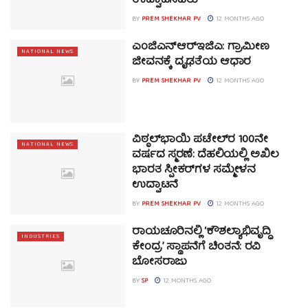
ಉದ್ಘಾಟಿಸಿದರು
BY
PREM SHEKHAR PV
12 MONTHS AGO
ಎಂಜಿಎನ್‌ಆರ್‌ಇಜಿಎ: ಗ್ರಾಮೀಣ
NATIONAL NEWS
ಜೀವನಕ್ಕೆ ದೃಢತೆಯ ಆಧಾರ
BY
PREM SHEKHAR PV
12 MONTHS AGO
ವಿಠ್ಠಲ್‌ಭಾಯಿ ಪಟೇಲ್‌ರ 100ನೇ
NATIONAL NEWS
ವರ್ಷದ ಸ್ಮರಣೆ: ದೆಹಲಿಯಲ್ಲಿ ಅಖಿಲ
ಭಾರತ ಸ್ಪೀಕರ್‌ಗಳ ಸಮ್ಮೇಳನ
ಉದ್ಘಾಟನೆ
BY
PREM SHEKHAR PV
12 MONTHS AGO
ರಾಯಚೂರಿನಲ್ಲಿ ‘ಕೌಶಲ್ಯಾಭಿವೃದ್ಧಿ
INDUSTRIES
ಕೇಂದ್ರ’ ಸ್ಥಾಪನೆಗೆ ಚಿಂತನೆ: ರವಿ
ಬೋಸರಾಜು
BY
SP
12 MONTHS AGO