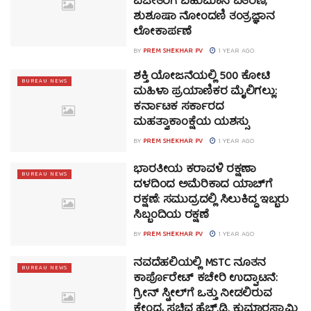
ವಿಜೇತರಿಗೆ ಬಹುಮಾನ ವಿತರಣೆ,
ಶುಶೂಷಾ ನೋಂದಣಿ ತಂತ್ರಜ್ಞಾನ
ಲೋಕಾರ್ಪಣೆ
BY
PREM SHEKHAR PV
1 YEAR AGO
ಶಕ್ತಿ ಯೋಜನೆಯಲ್ಲಿ 500 ಕೋಟಿ
BUREAU NEWS
ಮಹಿಳಾ ಪ್ರಯಾಣಿಕರ ಮೈಲಿಗಲ್ಲು:
ಕರ್ನಾಟಕ ಸರ್ಕಾರದ
ಮಹತ್ವಾಕಾಂಕ್ಷೆಯ ಯಶಸ್ಸು
BY
PREM SHEKHAR PV
1 YEAR AGO
ಭಾರತೀಯ ಕರಾವಳಿ ರಕ್ಷಣಾ
BUREAU NEWS
ದಳದಿಂದ ಅಮೆರಿಕಾದ ಯಾಚ್‌ಗೆ
ರಕ್ಷಣೆ: ಸಮುದ್ರದಲ್ಲಿ ಸಿಲುಕಿದ್ದ ಇಬ್ಬರು
ಸಿಬ್ಬಂದಿಯ ರಕ್ಷಣೆ
BY
PREM SHEKHAR PV
1 YEAR AGO
ನವದೆಹಲಿಯಲ್ಲಿ MSTC ನೂತನ
BUREAU NEWS
ಕಾರ್ಪೊರೇಟ್ ಕಚೇರಿ ಉದ್ಘಾಟನೆ:
ಗ್ರೀನ್ ಸ್ಟೀಲ್‌ಗೆ ಒತ್ತು ನೀಡಲಿರುವ
ಕೇಂದ್ರ ಸಚಿವ ಹೆಚ್.ಡಿ. ಕುಮಾರಸ್ವಾಮಿ