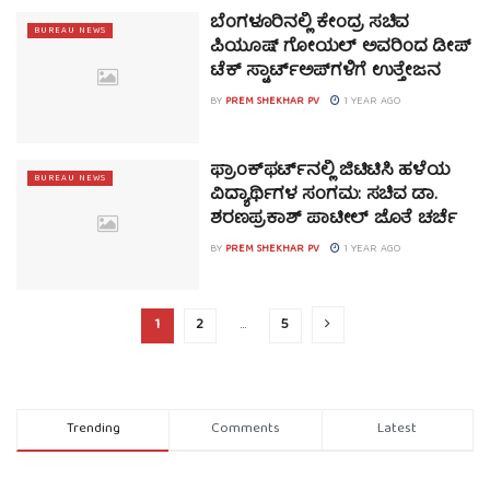
ಬೆಂಗಳೂರಿನಲ್ಲಿ ಕೇಂದ್ರ ಸಚಿವ
BUREAU NEWS
ಪಿಯೂಷ್ ಗೋಯಲ್ ಅವರಿಂದ ಡೀಪ್
ಟೆಕ್ ಸ್ಟಾರ್ಟ್‌ಅಪ್‌ಗಳಿಗೆ ಉತ್ತೇಜನ
BY
PREM SHEKHAR PV
1 YEAR AGO
ಫ್ರಾಂಕ್‌ಫರ್ಟ್‌ನಲ್ಲಿ ಜಿಟಿಟಿಸಿ ಹಳೆಯ
BUREAU NEWS
ವಿದ್ಯಾರ್ಥಿಗಳ ಸಂಗಮ: ಸಚಿವ ಡಾ.
ಶರಣಪ್ರಕಾಶ್ ಪಾಟೀಲ್ ಜೊತೆ ಚರ್ಚೆ
BY
PREM SHEKHAR PV
1 YEAR AGO
1
2
…
5
Trending
Comments
Latest