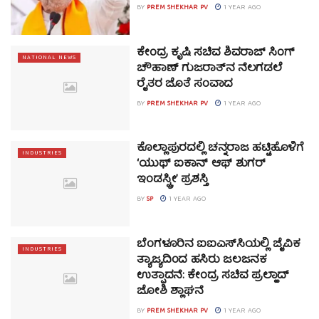
BY
PREM SHEKHAR PV
1 YEAR AGO
ಕೇಂದ್ರ ಕೃಷಿ ಸಚಿವ ಶಿವರಾಜ್ ಸಿಂಗ್
NATIONAL NEWS
ಚೌಹಾಣ್ ಗುಜರಾತ್‌ನ ನೆಲಗಡಲೆ
ರೈತರ ಜೊತೆ ಸಂವಾದ
BY
PREM SHEKHAR PV
1 YEAR AGO
ಕೊಲ್ಲಾಪುರದಲ್ಲಿ ಚನ್ನರಾಜ ಹಟ್ಟಿಹೊಳಿಗೆ
INDUSTRIES
‘ಯುಥ್ ಐಕಾನ್ ಆಫ್ ಶುಗರ್
ಇಂಡಸ್ಟ್ರೀ’ ಪ್ರಶಸ್ತಿ
BY
SP
1 YEAR AGO
ಬೆಂಗಳೂರಿನ ಐಐಎಸ್‌ಸಿಯಲ್ಲಿ ಜೈವಿಕ
INDUSTRIES
ತ್ಯಾಜ್ಯದಿಂದ ಹಸಿರು ಜಲಜನಕ
ಉತ್ಪಾದನೆ: ಕೇಂದ್ರ ಸಚಿವ ಪ್ರಲ್ಹಾದ್
ಜೋಶಿ ಶ್ಲಾಘನೆ
BY
PREM SHEKHAR PV
1 YEAR AGO