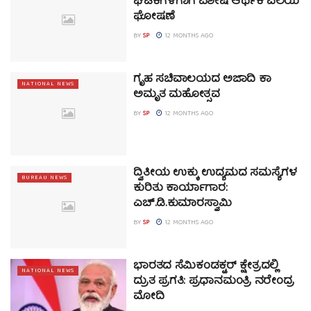
ಘಟಕಗಳಿಗಾಗಿ ವಿಶೇಷ ಆರ್ಥಿಕ ವಲಯ
ಘೋಷಣೆ
BY
SP
12 MONTHS AGO
ಗೃಹ ಸಚಿವಾಲಯದ ಅಜಾದಿ ಕಾ
NATIONAL NEWS
ಅಮೃತ ಮಹೋತ್ಸವ
BY
SP
12 MONTHS AGO
ದ್ವಿತೀಯ ಉಕ್ಕು ಉದ್ಯಮದ ಸಮಸ್ಯೆಗಳ
BUREAU NEWS
ಕುರಿತು ಕಾರ್ಯಾಗಾರ:
ಎಚ್.ಡಿ.ಕುಮಾರಸ್ವಾಮಿ
BY
SP
12 MONTHS AGO
ಭಾರತದ ಸೆಮಿಕಂಡಕ್ಟರ್ ಕ್ಷೇತ್ರದಲ್ಲಿ
NATIONAL NEWS
ದ್ರುತ ಪ್ರಗತಿ: ಪ್ರಧಾನಮಂತ್ರಿ ನರೇಂದ್ರ
ಮೋದಿ