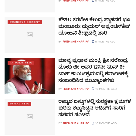
BY
PREM SHEKHAR PV
9 MONTHS AGO
ಕೌಶಲ ತರಬೇತಿ ಕೇಂದ್ರ ಸ್ಥಾಪನೆಗೆ ಭೂ
BUSINESS & ECONOMY
ಮಂಜೂರು: ಡ್ಯುಯಲ್ ಅಪ್ರೆಂಟಿಸ್‌ಶಿಪ್
ಯೋಜನೆ ಶೀಘ್ರದಲ್ಲಿ ಜಾರಿ
BY
PREM SHEKHAR PV
9 MONTHS AGO
ಮಾನ್ಯ ಪ್ರಧಾನ ಮಂತ್ರಿ ಶ್ರೀ ನರೇಂದ್ರ
NATIONAL NEWS
ಮೋದಿ ಜೀ ಅವರ 127ನೇ ‘ಮನ್ ಕೀ
ಬಾತ್’ ಕಾರ್ಯಕ್ರಮದಲ್ಲಿ ಕರ್ನಾಟಕಕ್ಕೆ
ಸಂಬಂಧಿಸಿದ ಮುಖ್ಯಾಂಶಗಳು
BY
PREM SHEKHAR PV
10 MONTHS AGO
ರಾಜ್ಯದ ಬಸ್ಸುಗಳಲ್ಲಿ ಸುರಕ್ಷತಾ ಕ್ರಮಗಳ
BUREAU NEWS
ಕುರಿತು ಕಟ್ಟುನಿಟ್ಟಿನ ಆಡಿಟ್‌ಗೆ ಸಾರಿಗೆ
ಸಚಿವರ ಸೂಚನೆ
BY
PREM SHEKHAR PV
10 MONTHS AGO