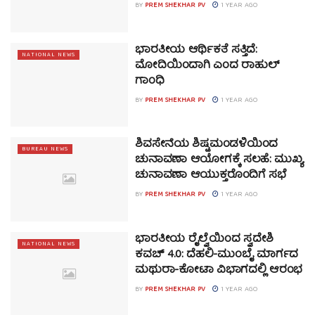
BY
PREM SHEKHAR PV
1 YEAR AGO
ಭಾರತೀಯ ಆರ್ಥಿಕತೆ ಸತ್ತಿದೆ:
NATIONAL NEWS
ಮೋದಿಯಿಂದಾಗಿ ಎಂದ ರಾಹುಲ್
ಗಾಂಧಿ
BY
PREM SHEKHAR PV
1 YEAR AGO
ಶಿವಸೇನೆಯ ಶಿಷ್ಟಮಂಡಳಿಯಿಂದ
BUREAU NEWS
ಚುನಾವಣಾ ಆಯೋಗಕ್ಕೆ ಸಲಹೆ: ಮುಖ್ಯ
ಚುನಾವಣಾ ಆಯುಕ್ತರೊಂದಿಗೆ ಸಭೆ
BY
PREM SHEKHAR PV
1 YEAR AGO
ಭಾರತೀಯ ರೈಲ್ವೆಯಿಂದ ಸ್ವದೇಶಿ
NATIONAL NEWS
ಕವಚ್ 4.0: ದೆಹಲಿ-ಮುಂಬೈ ಮಾರ್ಗದ
ಮಥುರಾ-ಕೋಟಾ ವಿಭಾಗದಲ್ಲಿ ಆರಂಭ
BY
PREM SHEKHAR PV
1 YEAR AGO