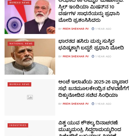
ಅಝಾದಿ ಕಾ ಅಮೃತ್ ಮಹೋತ್ಸವ:
BUREAU NEWS
ಸ್ಕಿಲ್ ಇಂಡಿಯಾ ಮಿಷನ್‌ನ 10
ವರ್ಷಗಳ ಸಾಧನೆಯನ್ನು ಪ್ರಧಾನಿ
ಮೋದಿ ಪ್ರಶಂಸಿಸಿದರು
BY
PREM SHEKHAR PV
1 YEAR AGO
ಭಾರತದ ಹಸಿರು ಮತ್ತು ಸುಸ್ಥಿರ
NATIONAL NEWS
ಭವಿಷ್ಯಕ್ಕಾಗಿ ಬದ್ಧತೆ: ಪ್ರಧಾನಿ ಮೋದಿ
BY
PREM SHEKHAR PV
1 YEAR AGO
ಅಂಚೆ ಇಲಾಖೆಯ 2025-26 ವ್ಯಾಪಾರ
BUREAU NEWS
ಸಭೆ: ಜನಮೂಲಕೇಂದ್ರಿತ ಬೆಳವಣಿಗೆಗೆ
ದಿಕ್ಕುನೋಡಿದ ಸಚಿವ ಸಿಂಧಿಯಾ
BY
PREM SHEKHAR PV
1 YEAR AGO
ವಿಶ್ವ ಯುವ ಕೌಶಲ್ಯ ದಿನಾಚರಣೆ:
INDUSTRIES
ಮುಖ್ಯಮಂತ್ರಿ ಸಿದ್ದರಾಮಯ್ಯರಿಂದ