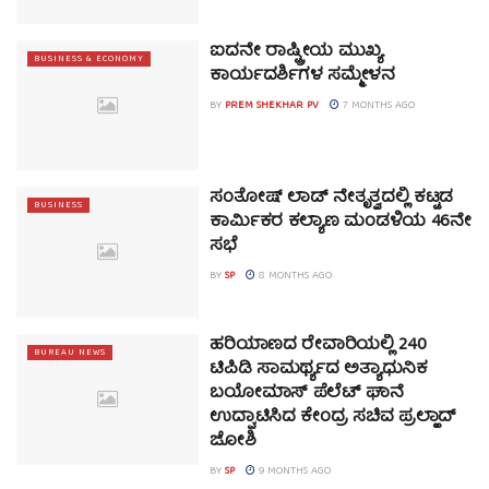
ಐದನೇ ರಾಷ್ಟ್ರೀಯ ಮುಖ್ಯ
BUSINESS & ECONOMY
ಕಾರ್ಯದರ್ಶಿಗಳ ಸಮ್ಮೇಳನ
BY
PREM SHEKHAR PV
7 MONTHS AGO
ಸಂತೋಷ್ ಲಾಡ್ ನೇತೃತ್ವದಲ್ಲಿ ಕಟ್ಟಡ
BUSINESS
ಕಾರ್ಮಿಕರ ಕಲ್ಯಾಣ ಮಂಡಳಿಯ 46ನೇ
ಸಭೆ
BY
SP
8 MONTHS AGO
ಹರಿಯಾಣದ ರೇವಾರಿಯಲ್ಲಿ 240
BUREAU NEWS
ಟಿಪಿಡಿ ಸಾಮರ್ಥ್ಯದ ಅತ್ಯಾಧುನಿಕ
ಬಯೋಮಾಸ್ ಪೆಲೆಟ್ ಘಾನೆ
ಉದ್ಘಾಟಿಸಿದ ಕೇಂದ್ರ ಸಚಿವ ಪ್ರಲ್ಹಾದ್
ಜೋಶಿ
BY
SP
9 MONTHS AGO