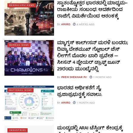
ಸ್ವಾತಂತ್ರ್ಯೋತ್ತರ ಭಾರತದಲ್ಲಿ ಮಾಧ್ಯಮ–
BENGALURU NEWS
ರಾಜಕೀಯ ಸಂಬಂಧ: ಆದರ್ಶದಿಂದ
ರಾಜಿಗೆ, ವಿಮರ್ಶೆಯಿಂದ ಆತಂಕಕ್ಕೆ
BY
AMIRO
4 WEEKS AGO
ಮ್ಯಾಗ್ನಸ್ ಕಾರ್ಲ್‌ಸನ್ ಮರಳಿ ಬಂದರು;
BUREAU NEWS
ದಿವ್ಯಾ ದೇಶಮುಖ್‌ ಗ್ಲೋಬಲ್ ಚೆಸ್
ಲೀಗ್‌ಗೆ ಮೊದಲ ಬಾರಿ ಪ್ರವೇಶ —
ಸೀಸನ್ 4 ಪ್ಲೇಯರ್ ಡ್ರಾಫ್ಟ್ ಜೂನ್
29ರಂದು ಮುಂಬೈನಲ್ಲಿ
BY
PREM SHEKHAR PV
1 MONTH AGO
ಭಾರತದ ಆರ್ಥಿಕತೆಗೆ ಸೈ,
NATIONAL NEWS
ಪ್ರಜಾಪ್ರಭುತ್ವಕ್ಕೆ ಸವಾಲು.
BY
AMIRO
1 MONTH AGO
ಮಂಡ್ಯದಲ್ಲಿ ARAI ಟೆಸ್ಟಿಂಗ್ ಕೇಂದ್ರಕ್ಕೆ
INDUSTRIES