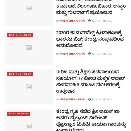
ಯೋಜನೆಗಳಿಗೆ ಅನುಮೋದನೆ:
ಕರ್ನಾಟಕ, ತೆಲಂಗಾಣ, ಬಿಹಾರ, ಆಸ್ಸಾಂ
ಮತ್ತು ಗುಜರಾತ್‌ಗೆ ಪ್ರಯೋಜನ
BY
PREM SHEKHAR PV
12 MONTHS AGO
2030ರ ಕಾಮನ್‌ವೆಲ್ತ್ ಕ್ರೀಡಾಕೂಟಕ್ಕೆ
NATIONAL NEWS
ಭಾರತದ ಬಿಡ್: ಕೇಂದ್ರ ಸಂಪುಟದಿಂದ
ಅನುಮೋದನೆ
BY
PREM SHEKHAR PV
12 MONTHS AGO
UIDAI ಮತ್ತು ಶಿಕ್ಷಣ ಸಚಿವಾಲಯದ
NATIONAL NEWS
ಸಹಯೋಗ: 17 ಕೋಟಿ ಮಕ್ಕಳ ಆಧಾರ್
ಜೀವನರಹಿತ ಮಾಹಿತಿ ನವೀಕರಣಕ್ಕೆ
ಉತ್ತೇಜನ
BY
PREM SHEKHAR PV
12 MONTHS AGO
ಕೇಂದ್ರ ಗೃಹ ಸಚಿವ ಶ್ರೀ ಅಮಿತ್ ಶಾ
BUREAU NEWS
ಅವರು ವೈಬ್ರಂಟ್ ವಿಲೇಜಸ್
ಪ್ರೋಗ್ರಾಂ (ವಿವಿಪಿ) ಕಾರ್ಯಾಗಾರವನ್ನು