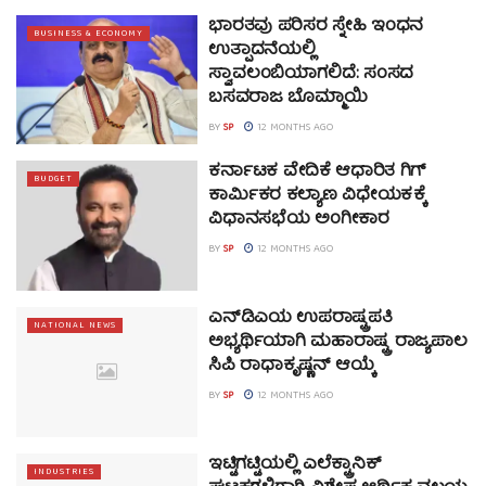
ಭಾರತವು ಪರಿಸರ ಸ್ನೇಹಿ ಇಂಧನ
BUSINESS & ECONOMY
ಉತ್ಪಾದನೆಯಲ್ಲಿ
ಸ್ವಾವಲಂಬಿಯಾಗಲಿದೆ: ಸಂಸದ
ಬಸವರಾಜ ಬೊಮ್ಮಾಯಿ
BY
SP
12 MONTHS AGO
ಕರ್ನಾಟಕ ವೇದಿಕೆ ಆಧಾರಿತ ಗಿಗ್
BUDGET
ಕಾರ್ಮಿಕರ ಕಲ್ಯಾಣ ವಿಧೇಯಕಕ್ಕೆ
ವಿಧಾನಸಭೆಯ ಅಂಗೀಕಾರ
BY
SP
12 MONTHS AGO
ಎನ್‌ಡಿಎಯ ಉಪರಾಷ್ಟ್ರಪತಿ
NATIONAL NEWS
ಅಭ್ಯರ್ಥಿಯಾಗಿ ಮಹಾರಾಷ್ಟ್ರ ರಾಜ್ಯಪಾಲ
ಸಿಪಿ ರಾಧಾಕೃಷ್ಣನ್ ಆಯ್ಕೆ
BY
SP
12 MONTHS AGO
ಇಟ್ಟಿಗಟ್ಟಿಯಲ್ಲಿ ಎಲೆಕ್ಟ್ರಾನಿಕ್
INDUSTRIES