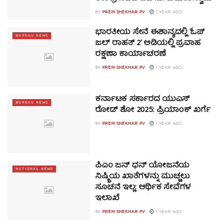
BY
PREM SHEKHAR PV
1 YEAR AGO
ಭಾರತೀಯ ಸೇನೆ ಈಶಾನ್ಯದಲ್ಲಿ ‘ಓಪ್
BUREAU NEWS
ಜಲ್ ರಾಹತ್ 2’ ಅಡಿಯಲ್ಲಿ ಪ್ರವಾಹ
ರಕ್ಷಣಾ ಕಾರ್ಯಾಚರಣೆ
BY
PREM SHEKHAR PV
1 YEAR AGO
ಕರ್ನಾಟಕ ಸರ್ಕಾರದ ಯುಎಸ್
BUREAU NEWS
ರೋಡ್ ಶೋ 2025: ಪ್ರಿಯಾಂಕ್ ಖರ್ಗೆ
BY
PREM SHEKHAR PV
1 YEAR AGO
ಪಿಎಂ ಜನ್ ಧನ್ ಯೋಜನೆಯ
NATIONAL NEWS
ನಿಷ್ಕ್ರಿಯ ಖಾತೆಗಳನ್ನು ಮುಚ್ಚಲು
ಸೂಚನೆ ಇಲ್ಲ: ಆರ್ಥಿಕ ಸೇವೆಗಳ
ಇಲಾಖೆ
BY
PREM SHEKHAR PV
1 YEAR AGO