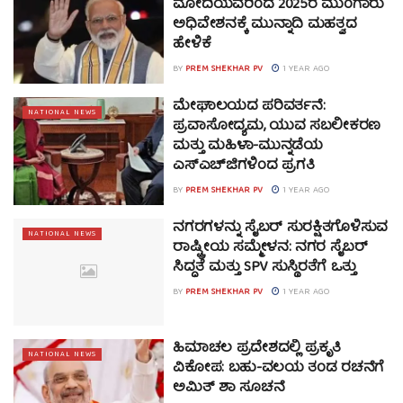
ಮೋದಿಯವರಿಂದ 2025ರ ಮುಂಗಾರು
ಅಧಿವೇಶನಕ್ಕೆ ಮುನ್ನಾದಿ ಮಹತ್ವದ
ಹೇಳಿಕೆ
BY
PREM SHEKHAR PV
1 YEAR AGO
ಮೇಘಾಲಯದ ಪರಿವರ್ತನೆ:
NATIONAL NEWS
ಪ್ರವಾಸೋದ್ಯಮ, ಯುವ ಸಬಲೀಕರಣ
ಮತ್ತು ಮಹಿಳಾ-ಮುನ್ನಡೆಯ
ಎಸ್‌ಎಚ್‌ಜಿಗಳಿಂದ ಪ್ರಗತಿ
BY
PREM SHEKHAR PV
1 YEAR AGO
ನಗರಗಳನ್ನು ಸೈಬರ್ ಸುರಕ್ಷಿತಗೊಳಿಸುವ
NATIONAL NEWS
ರಾಷ್ಟ್ರೀಯ ಸಮ್ಮೇಳನ: ನಗರ ಸೈಬರ್
ಸಿದ್ಧತೆ ಮತ್ತು SPV ಸುಸ್ಥಿರತೆಗೆ ಒತ್ತು
BY
PREM SHEKHAR PV
1 YEAR AGO
ಹಿಮಾಚಲ ಪ್ರದೇಶದಲ್ಲಿ ಪ್ರಕೃತಿ
NATIONAL NEWS
ವಿಕೋಪ: ಬಹು-ವಲಯ ತಂಡ ರಚನೆಗೆ
ಅಮಿತ್ ಶಾ ಸೂಚನೆ