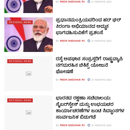
BY
PREM SHEKHAR PV
12 MONTHS AGO
ಪ್ರಧಾನಮಂತ್ರಿಯವರಿಂದ ಹರ್ ಘರ್
NATIONAL NEWS
ತಿರಂಗಾ ಅಭಿಯಾನದ ಅದ್ಭುತ
ಭಾಗವಹಿಸುವಿಕೆಗೆ ಪ್ರಶಂಸೆ
BY
PREM SHEKHAR PV
12 MONTHS AGO
ರಸ್ತೆ ಅಪಘಾತ ಸಂತ್ರಸ್ತರಿಗೆ ರಾಷ್ಟ್ರವ್ಯಾಪಿ
NATIONAL NEWS
ನಗದುರಹಿತ ಚಿಕಿತ್ಸೆ ಯೋಜನೆ
ಘೋಷಣೆ
BY
PREM SHEKHAR PV
12 MONTHS AGO
ಭಾರತದ ರಕ್ಷಣಾ ಸಚಿವಾಲಯ:
NATIONAL NEWS
ಸೈಬರ್‌ಸ್ಪೇಸ್ ಮತ್ತು ಉಭಯಚರ
ಕಾರ್ಯಾಚರಣೆಗಳ ಜಂಟಿ ಸಿದ್ಧಾಂತಗಳ
ಸಾರ್ವಜನಿಕ ಬಿಡುಗಡೆ
BY
PREM SHEKHAR PV
12 MONTHS AGO