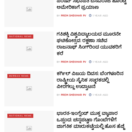
ಪರಿಷತ್ ಸಭಾಪತಿ ಬಸವರಾಜ ಹೊರಟ್ಟಿ
ಅಮೇರಿಕಾಗೆ ಪ್ರಯಾಣ
BY
PREM SHEKHAR PV
1 YEAR AGO
ಗತಿಶಕ್ತಿ ವಿಶ್ವವಿದ್ಯಾಲಯದ ಮೂರನೇ
NATIONAL NEWS
ಘಟಿಕೋತ್ಸವ: ರಕ್ಷಣಾ ಸಚಿವ
ರಾಜನಾಥ್ ಸಿಂಗ್‌ರಿಂದ ಯುವಕರಿಗೆ
ಕರೆ
BY
PREM SHEKHAR PV
1 YEAR AGO
ಕರ್ಗಿಲ್ ವಿಜಯ ದಿವಸ: ಬೆಂಗಳೂರಿನ
BUREAU NEWS
ರಾಷ್ಟ್ರೀಯ ಸೈನಿಕ ಸ್ಮಾರಕದಲ್ಲಿ
ವೀರಗಲ್ಲು ಉದ್ಘಾಟನೆ
BY
PREM SHEKHAR PV
1 YEAR AGO
ಭಾರತ-ಇಂಗ್ಲೆಂಡ್‌ ಮುಕ್ತ ವ್ಯಾಪಾರ
NATIONAL NEWS
ಒಪ್ಪಂದ: ಚನ್ನಪಟ್ಟಣ ಗೊಂಬೆಗಳಿಗೆ
ಜಾಗತಿಕ ಮಾರುಕಟ್ಟೆಯಲ್ಲಿ ಹೊಸ ಹೆಜ್ಜೆ