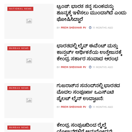
ಟ್ರಂಪ್: ಭಾರತ ತನ್ನ ಸುಂಕವನ್ನು
NATIONAL NEWS
ಶೂನ್ಯಕ್ಕೆ ಇಳಿಸಲು ಮುಂದಾಗಿದೆ ಎಂದು
ಘೋಷಿಸಿದ್ದಾರೆ
BY
PREM SHEKHAR PV
11 MONTHS AGO
ಭಾರತದಲ್ಲಿ ಲೈವ್ ಈವೆಂಟ್ ಮತ್ತು
BUREAU NEWS
ಕಾನ್ಸರ್ಟ್ ಆರ್ಥಿಕತೆಯ ಉತ್ತೇಜನಕ್ಕೆ
ಕೇಂದ್ರ ಸರ್ಕಾರ ಸಂವಾದ ಆರಂಭ
BY
PREM SHEKHAR PV
11 MONTHS AGO
ಗುಜರಾತ್‌ನ ಸನಂದ್‌ನಲ್ಲಿ ಭಾರತದ
BUREAU NEWS
ಮೊದಲ ಸಂಪೂರ್ಣ ಒಎಸ್‌ಎಟಿ
ಪೈಲಟ್ ಲೈನ್ ಉದ್ಘಾಟನೆ:
BY
PREM SHEKHAR PV
11 MONTHS AGO
ಕೇಂದ್ರ ಸಂಪುಟದಿಂದ ರೈಲ್ವೆ
BUREAU NEWS