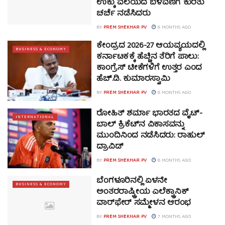
ಉಕ್ಕು ವಲಯದ ಬೆಳವಣಿಗೆ ಕುರಿತು
ಚರ್ಚೆ ನಡೆಸಿದರು
BY
PREM SHEKHAR PV
6 MONTHS AGO
ಕೇಂದ್ರದ 2026-27 ಆಯವ್ಯಯದಲ್ಲಿ
BUSINESS & ECONOMY
ಕರ್ನಾಟಕಕ್ಕೆ ಹೆಚ್ಚಿನ ತೆರಿಗೆ ಪಾಲು:
ಕಾಂಗ್ರೆಸ್ ಟೀಕೆಗಳಿಗೆ ಉತ್ತರ ಎಂದ
ಹೆಚ್.ಡಿ. ಕುಮಾರಸ್ವಾಮಿ
BY
PREM SHEKHAR PV
6 MONTHS AGO
ರೋಹಿತ್ ಶರ್ಮಾ ಭಾರತದ ವೈಟ್-
INTERNATIONAL
ಬಾಲ್ ಕ್ರಿಕೆಟ್‌ನ ವಿಕಾಸವನ್ನು
ಮುಂದಿನಿಂದ ನಡೆಸಿದರು: ರಾಹುಲ್
ದ್ರಾವಿಡ್
BY
PREM SHEKHAR PV
6 MONTHS AGO
ಬೆಂಗಳೂರಿನಲ್ಲಿ ಏಳನೇ
BUSINESS & ECONOMY
ಅಂತರರಾಷ್ಟ್ರೀಯ ಎಲೆಕ್ಟ್ರಾನಿಕ್
ವಾರ್‌ಫೇರ್ ಸಮ್ಮೇಳನ ಆರಂಭ
BY
PREM SHEKHAR PV
7 MONTHS AGO