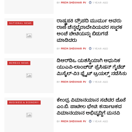
BY
PREM SHEKHAR PV
1 YEAR AGO
ರಾಷ್ಟ್ರಪತಿ ದ್ರೌಪದಿ ಮುರ್ಮು ಅವರು
NATIONAL NEWS
ರಾಣಿ ಚೆನ್ನಭೈರಾದೇವಿಯವರ ಸ್ಮಾರಕ
ಅಂಚೆ ಚೀಟಿಯನ್ನು ಬಿಡುಗಡೆ
ಮಾಡಿದರು
BY
PREM SHEKHAR PV
1 YEAR AGO
ಡಿಆರ್‌ಡಿಒ ಯಶಸ್ವಿಯಾಗಿ ಆಧುನಿಕ
BUREAU NEWS
ಯುಎವಿ-ಲಾಂಚ್‌ಡ್ ಪ್ರೆಸಿಷನ್ ಗೈಡೆಡ್
ಮಿಸೈಲ್-ವಿ3 ಫ್ಲೈಟ್ ಟ್ರಯಲ್ಸ್ ನಡೆಸಿತು
BY
PREM SHEKHAR PV
1 YEAR AGO
ಕೇಂದ್ರ ವಿಮಾನಯಾನ ಸಚಿವರ ಜೊತೆ
BUSINESS & ECONOMY
ಎಂ.ಬಿ. ಪಾಟೀಲ ಭೇಟಿ: ಕರ್ನಾಟಕದ
ವಿಮಾನಯಾನ ಅಭಿವೃದ್ಧಿಗೆ ಮನವಿ
BY
PREM SHEKHAR PV
1 YEAR AGO