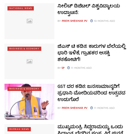
ನೀಲಿಟ್ ಡಿಜಿಟಲ್ ವಿಶ್ವವಿದ್ಯಾಲಯ
NATIONAL NEWS
ಉದ್ಘಾಟನೆ:
BY
PREM SHEKHAR PV
10 MONTHS AGO
ಜಿಎಸ್ ಟಿ ಕಡಿತ: ಕಾರುಗಳ ಬೆಲೆಯಲ್ಲಿ
BUSINESS & ECONOMY
ಭಾರಿ ಇಳಿಕೆ, ಗ್ರಾಹಕರ ಆಸಕ್ತಿ
ಶತಕೋಟಿಗೆ!
BY
SP
11 MONTHS AGO
GST ದರ ಕಡಿತ: ಜನಸಾಮಾನ್ಯರಿಗೆ
BUSINESS & ECONOMY
ಪ್ರಧಾನಿ ಮೋದಿಯವರಿಂದ ಉತ್ಸವದ
ಉಡುಗೊರೆ
BY
PREM SHEKHAR PV
11 MONTHS AGO
ಮುಖ್ಯಮಂತ್ರಿ ಸಿದ್ದರಾಮಯ್ಯ ಒಂದು
BUREAU NEWS
ಸಿದ್ಧಾಂತ, ಬೆವರಿನ ಸಂಸ್ಕೃತಿಗೆ ಘನತೆ