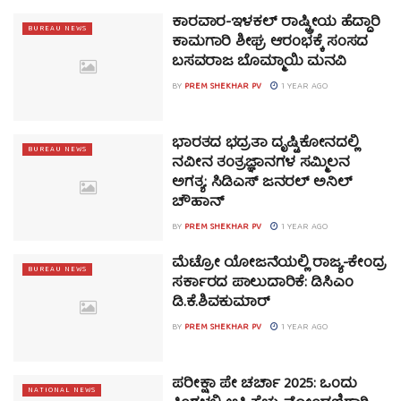
ಕಾರವಾರ-ಇಳಕಲ್ ರಾಷ್ಟ್ರೀಯ ಹೆದ್ದಾರಿ
BUREAU NEWS
ಕಾಮಗಾರಿ ಶೀಘ್ರ ಆರಂಭಕ್ಕೆ ಸಂಸದ
ಬಸವರಾಜ ಬೊಮ್ಮಾಯಿ ಮನವಿ
BY
PREM SHEKHAR PV
1 YEAR AGO
ಭಾರತದ ಭದ್ರತಾ ದೃಷ್ಟಿಕೋನದಲ್ಲಿ
BUREAU NEWS
ನವೀನ ತಂತ್ರಜ್ಞಾನಗಳ ಸಮ್ಮಿಲನ
ಅಗತ್ಯ: ಸಿಡಿಎಸ್ ಜನರಲ್ ಅನಿಲ್
ಚೌಹಾನ್
BY
PREM SHEKHAR PV
1 YEAR AGO
ಮೆಟ್ರೋ ಯೋಜನೆಯಲ್ಲಿ ರಾಜ್ಯ-ಕೇಂದ್ರ
BUREAU NEWS
ಸರ್ಕಾರದ ಪಾಲುದಾರಿಕೆ: ಡಿಸಿಎಂ
ಡಿ.ಕೆ.ಶಿವಕುಮಾರ್
BY
PREM SHEKHAR PV
1 YEAR AGO
ಪರೀಕ್ಷಾ ಪೇ ಚರ್ಚಾ 2025: ಒಂದು
NATIONAL NEWS