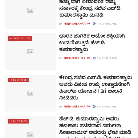
ಹೆಚ್ಚು ಜಾಗ ನೀಡುವಂತೆ ರಾಜ್ಯ
ಸರ್ಕಾರಕ್ಕೆ ಕೇಂದ್ರ ಸಚಿವ ಎಚ್‌ಡಿ
ಕುಮಾರಸ್ವಾಮಿ ಮನವಿ
BY
PREM SHEKHAR PV
4 MONTHS AGO
ಭಾರತ ಜಾಗತಿಕ ಆಟೋ ಶಕ್ತಿಯಾಗಿ
AUTOMOBILES
ಉದಯಿಸುತ್ತಿದೆ: ಹೆಚ್.ಡಿ.
ಕುಮಾರಸ್ವಾಮಿ
BY
PREM SHEKHAR PV
6 MONTHS AGO
ಕೇಂದ್ರ ಸಚಿವ ಎಚ್.ಡಿ. ಕುಮಾರಸ್ವಾಮಿ
INDUSTRIES
ಅವರು ವಿಶೇಷ ಉಕ್ಕು ಉತ್ಪಾದನೆಗಾಗಿ
ಪಿಎಲ್ಐ ಯೋಜನೆ 1.2ಗೆ ಚಾಲನೆ
ನೀಡಿದರು
BY
PREM SHEKHAR PV
6 MONTHS AGO
ಹೆಚ್.ಡಿ. ಕುಮಾರಸ್ವಾಮಿ ಅವರು
INDUSTRIES
ಹಣಕಾಸು ಸಚಿವರಾದ ನಿರ್ಮಲಾ
ಸೀತಾರಾಮನ್ ಅವರನ್ನು ಭೇಟಿ ಮಾಡಿ