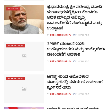
ಪ್ರಧಾನಮಂತ್ರಿ ಶ್ರೀ ನರೇಂದ್ರ ಮೋದಿ
BUSINESS
ದುರ್ಗಾಪುರದಲ್ಲಿ ₹5,400 ಕೋಟಿಗೂ
ಅಧಿಕ ಮೌಲ್ಯದ ಅಭಿವೃದ್ಧಿ
ಕಾಮಗಾರಿಗಳಿಗೆ ಶಂಕುಸ್ಥಾಪನೆ ಮತ್ತು
ಉದ್ಘಾಟನೆ
BY
PREM SHEKHAR PV
1 YEAR AGO
‘SPREE’ ಯೋಜನೆ-2025:
BUREAU NEWS
ಉದ್ಯೋಗದಾತರು ಮತ್ತು ಉದ್ಯೋಗಿಗಳ
ನೋಂದಣಿಗೆ ಅವಕಾಶ
BY
PREM SHEKHAR PV
1 YEAR AGO
ಆಗಸ್ಟ್ 4ರಿಂದ ಅಮೇರಿಕಾದ
BUREAU NEWS
ಬೋಸ್ಟನ್‌ನಲ್ಲಿ ನಡೆಯುವ ಶಾಸಕಾಂಗ
ಶೃಂಗಸಭೆ-2025
BY
PREM SHEKHAR PV
1 YEAR AGO