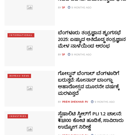
BY
SP
9 MONTHS AGO
ಬೆಂಗಳೂರು ತಂತ್ರಜ್ಞಾನ ಶೃಂಗಸಭೆ
INTERNATIONAL
2025: ಏಷ್ಯಾದ ಅತಿದೊಡ್ಡ ತಂತ್ರಜ್ಞಾನ
ಮೇಳ ನಾಳೆಯಿಂದ ಆರಂಭ
BY
SP
9 MONTHS AGO
ಗೋಲ್ಡನ್ ಬೆಂಗಾಲ್ ಬೆಂಗಳೂರಿಗೆ
BUREAU NEWS
ಬರುತ್ತದೆ: ಸೋನಾರ್ ಬಾಂಗ್ಲಾ
ಆಹಾರೋತ್ಸವ ಮೂರನೇ ವರ್ಷಕ್ಕೆ
ಮರಳುತ್ತದೆ
BY
PREM SHEKHAR PV
9 MONTHS AGO
ಸ್ಪೆಷಾಲಿಟಿ ಸ್ಟೀಲ್‌ಗೆ PLI 1.2 ಚಾಲನೆ:
INDUSTRIES
₹43,800 ಕೋಟಿ ಹೂಡಿಕೆ, ಸಾವಿರಾರು
ಉದ್ಯೋಗ ನಿರೀಕ್ಷೆ