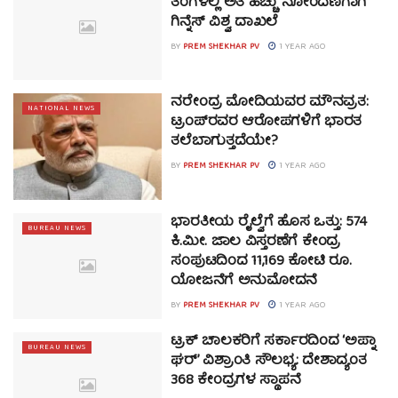
ತಿಂಗಳಲ್ಲಿ ಅತಿ ಹೆಚ್ಚು ನೋಂದಣಿಗಾಗಿ
ಗಿನ್ನೆಸ್‌ ವಿಶ್ವ ದಾಖಲೆ
BY
PREM SHEKHAR PV
1 YEAR AGO
ನರೇಂದ್ರ ಮೋದಿಯವರ ಮೌನವ್ರತ:
NATIONAL NEWS
ಟ್ರಂಪ್‌ರವರ ಆರೋಪಗಳಿಗೆ ಭಾರತ
ತಲೆಬಾಗುತ್ತದೆಯೇ?
BY
PREM SHEKHAR PV
1 YEAR AGO
ಭಾರತೀಯ ರೈಲ್ವೆಗೆ ಹೊಸ ಒತ್ತು: 574
BUREAU NEWS
ಕಿ.ಮೀ. ಜಾಲ ವಿಸ್ತರಣೆಗೆ ಕೇಂದ್ರ
ಸಂಪುಟದಿಂದ 11,169 ಕೋಟಿ ರೂ.
ಯೋಜನೆಗೆ ಅನುಮೋದನೆ
BY
PREM SHEKHAR PV
1 YEAR AGO
ಟ್ರಕ್ ಚಾಲಕರಿಗೆ ಸರ್ಕಾರದಿಂದ ‘ಅಪ್ನಾ
BUREAU NEWS
ಘರ್’ ವಿಶ್ರಾಂತಿ ಸೌಲಭ್ಯ: ದೇಶಾದ್ಯಂತ
368 ಕೇಂದ್ರಗಳ ಸ್ಥಾಪನೆ