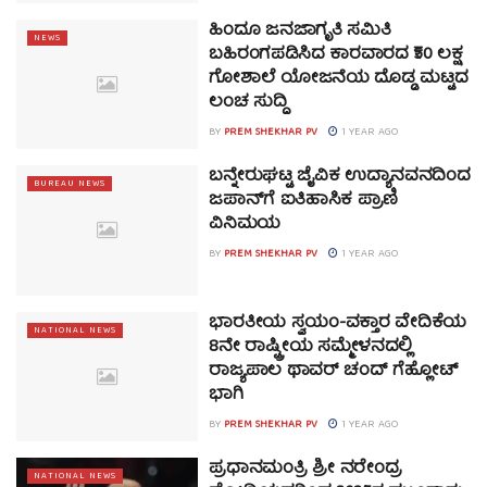
ಹಿಂದೂ ಜನಜಾಗೃತಿ ಸಮಿತಿ
NEWS
ಬಹಿರಂಗಪಡಿಸಿದ ಕಾರವಾರದ ₹50 ಲಕ್ಷ
ಗೋಶಾಲೆ ಯೋಜನೆಯ ದೊಡ್ಡ ಮಟ್ಟದ
ಲಂಚ ಸುದ್ದಿ
BY
PREM SHEKHAR PV
1 YEAR AGO
ಬನ್ನೇರುಘಟ್ಟ ಜೈವಿಕ ಉದ್ಯಾನವನದಿಂದ
BUREAU NEWS
ಜಪಾನ್‌ಗೆ ಐತಿಹಾಸಿಕ ಪ್ರಾಣಿ
ವಿನಿಮಯ
BY
PREM SHEKHAR PV
1 YEAR AGO
ಭಾರತೀಯ ಸ್ವಯಂ-ವಕ್ತಾರ ವೇದಿಕೆಯ
NATIONAL NEWS
8ನೇ ರಾಷ್ಟ್ರೀಯ ಸಮ್ಮೇಳನದಲ್ಲಿ
ರಾಜ್ಯಪಾಲ ಥಾವರ್ ಚಂದ್ ಗೆಹ್ಲೋಟ್
ಭಾಗಿ
BY
PREM SHEKHAR PV
1 YEAR AGO
ಪ್ರಧಾನಮಂತ್ರಿ ಶ್ರೀ ನರೇಂದ್ರ
NATIONAL NEWS