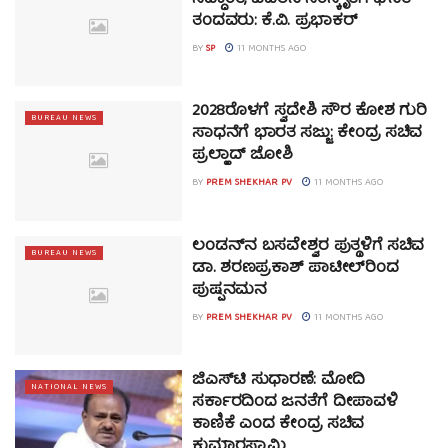
ತಂದವರು: ಕೆ.ವಿ. ಪ್ರಭಾಕರ್
BY
SP
11 MONTHS AGO
2028ರೊಳಗೆ ಸ್ವದೇಶಿ ಸೌರ ಕೋಶ ಗುರಿ
BUREAU NEWS
ಸಾಧನೆಗೆ ಭಾರತ ಸಜ್ಜು: ಕೇಂದ್ರ ಸಚಿವ
ಪ್ರಲ್ಹಾದ್ ಜೋಶಿ
BY
PREM SHEKHAR PV
11 MONTHS AGO
ಲಂಡನ್‌ನ ಬಸವೇಶ್ವರ ಪುತ್ಥಳಿಗೆ ಸಚಿವ
BUREAU NEWS
ಡಾ. ಶರಣಪ್ರಕಾಶ್‌ ಪಾಟೀಲ್‌ರಿಂದ
ಪುಷ್ಪನಮನ
BY
PREM SHEKHAR PV
11 MONTHS AGO
ಜಿಎಸ್‌ಟಿ ಸುಧಾರಣೆ: ಮೋದಿ
NATIONAL NEWS
ಸರ್ಕಾರದಿಂದ ಜನತೆಗೆ ದೀಪಾವಳಿ
ಕಾಣಿಕೆ ಎಂದ ಕೇಂದ್ರ ಸಚಿವ
ಕುಮಾರಸ್ವಾಮಿ