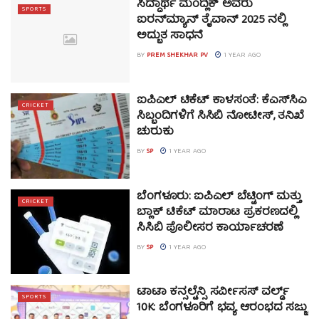
ಸಿದ್ಧಾರ್ಥ ಮಂದ್ಲಿಕ್ ಅವರು
SPORTS
ಐರನ್‌ಮ್ಯಾನ್ ತೈವಾನ್ 2025 ನಲ್ಲಿ
ಅದ್ಭುತ ಸಾಧನೆ
BY
PREM SHEKHAR PV
1 YEAR AGO
ಐಪಿಎಲ್ ಟಿಕೆಟ್ ಕಾಳಸಂತೆ: ಕೆಎಸ್‌ಸಿಎ
CRICKET
ಸಿಬ್ಬಂದಿಗಳಿಗೆ ಸಿಸಿಬಿ ನೋಟೀಸ್, ತನಿಖೆ
ಚುರುಕು
BY
SP
1 YEAR AGO
ಬೆಂಗಳೂರು: ಐಪಿಎಲ್ ಬೆಟ್ಟಿಂಗ್ ಮತ್ತು
CRICKET
ಬ್ಲಾಕ್ ಟಿಕೆಟ್ ಮಾರಾಟ ಪ್ರಕರಣದಲ್ಲಿ
ಸಿಸಿಬಿ ಪೊಲೀಸರ ಕಾರ್ಯಾಚರಣೆ
BY
SP
1 YEAR AGO
ಟಾಟಾ ಕನ್ಸಲ್ಟೆನ್ಸಿ ಸರ್ವೀಸಸ್ ವರ್ಲ್ಡ್
SPORTS
10K: ಬೆಂಗಳೂರಿಗೆ ಭವ್ಯ ಆರಂಭದ ಸಜ್ಜು