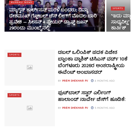
BUREAU NEWS
SPORTS
ಮ್ಯಾಗ್ನಸ್ ಕಾರ್ಲ್‌ಸನ್ ಮರಳಿ ಬಂದರು; ದಿವ್ಯಾ
ದೇಶಮುಖ್‌ ಗ್ಲೋಬಲ್ ಚೆಸ್ ಲೀಗ್‌ಗೆ ಮೊದಲ ಬಾರಿ
“ಇದು ಮ್ಯಾರಾ
ಪ್ರವೇಶ — ಸೀಸನ್ 4 ಪ್ಲೇಯರ್ ಡ್ರಾಫ್ಟ್ ಜೂನ್
ಸಾಧ್ಯವಿಲ್ಲ” 
29ರಂದು ಮುಂಬೈನಲ್ಲಿ
ಕಾರ್ತಿಕ್
ಡಬಲ್ ಒಲಿಂಪಿಕ್ ಪದಕ ವಿಜೇತ
SPORTS
ಬ್ಲಾಂಕಾ ವ್ಲಾಶಿಕ್ ಟಿಸಿಎಸ್ ವರ್ಡ್ 10ಕೆ
ಬೆಂಗಳೂರು 2026ರ ಅಂತರಾಷ್ಟ್ರೀಯ
ಈವೆಂಟ್ ಅಂಬಾಸಡರ್
BY
PREM SHEKHAR PV
4 MONTHS AGO
ಫುಟ್‌ಬಾಲ್ ಸ್ಟಾರ್ ಎರ್ಲಿಂಗ್
SPORTS
ಹಾಲಾಂಡ್ ನಾರ್ವೇ ಚೆಸ್‌ಗೆ ಹೂಡಿಕೆ:
BY
PREM SHEKHAR PV
5 MONTHS AGO