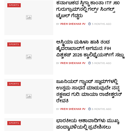
ಕರ್ನಾಟಕದ ಸ್ನಿಗ್ಧಾ ಕಾಂತಾ ITF J60
SPORTS
ಗುರುಗ್ರಾಮ್‌ನಲ್ಲಿ ಗರ್ಲ್ಸ್ ಸಿಂಗಲ್ಸ್
ಟೈಟಲ್ ಗೆದ್ದರು
BY
PREM SHEKHAR PV
5 MONTHS AGO
ಆಸ್ಟ್ರಿಯಾ ಮಹಿಳಾ ಹಾಕಿ ತಂಡ
SPORTS
ಹೈದರಾಬಾದ್‌ಗೆ ಆಗಮನ: FIH
ವಿಶ್ವಕಪ್ 2026 ಕ್ವಾಲಿಫೈಯರ್ಸ್‌ಗೆ ಸಜ್ಜು
BY
PREM SHEKHAR PV
5 MONTHS AGO
ಜೂನಿಯರ್ ಗ್ರ್ಯಾಂಡ್ ಸ್ಲಾಮ್‌ಗಳಲ್ಲಿ
SPORTS
ಉತ್ತಮ ಸಾಧನೆ ಮಾಡುವುದೇ ನನ್ನ
ತಕ್ಷಣದ ಗುರಿ: ಮಾಯಾ ರಾಜೇಶ್ವರನ್
ರೇವತಿ
BY
PREM SHEKHAR PV
6 MONTHS AGO
ಭಾರತೀಯ ಆಶಾವಾದಿಗಳು ಮುಖ್ಯ
SPORTS
ಪಂದ್ಯಾವಳಿಯಲ್ಲಿ ಪ್ರವೇಶಿಸಲು