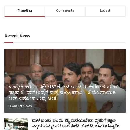
Trending
Comments
Latest
Recent News
ವಾಲ್ಮೀಕಿ ಹಗರಣದಲ್ಲಿ ₹187 ಕೋಟಿ ಲೂಟಿಯ ಆರೋಪ: ಮಾಜಿ
ಸಚಿವ ಬಿ. ನಾಗೇಂದ್ರಗೆ ಮತ್ತೆ ಮಂತ್ರಿಪದವಿ – ಬಿಜೆಪಿ ನಾಯಕ
ಆರ್. ಅಶೋಕ್ ತೀವ್ರ ಟೀಕೆ
AUGUST 3, 2026
ಮಳೆ ಬಂತು ಎಂದು ಮೈಮರೆಯಬೇಡ; ರೈತರಿಗೆ ತಕ್ಷಣ
ನ್ಯಾಯಸಮ್ಮತ ಪರಿಹಾರ ನೀಡಿ: ಹೆಚ್.ಡಿ. ಕುಮಾರಸ್ವಾಮಿ