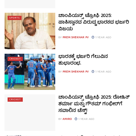
ಚಾಂಪಿಯನ್ಸ್ ಟ್ರೋಫಿ 2025:
SPORTS
ಪಾಕಿಸ್ತಾನದ ವಿರುದ್ಧ ಭಾರತದ ಭರ್ಜರಿ
ವಿಜಯ
BY
PREM SHEKHAR PV
1 YEAR AGO
ಭಾರತಕ್ಕೆ ಭರ್ಜರಿ ಗೆಲುವಿನ
CRICKET
ಶುಭಾರಂಭ.
BY
PREM SHEKHAR PV
1 YEAR AGO
ಚಾಂಪಿಯನ್ಸ್ ಟ್ರೋಫಿ 2025: ರೋಹಿತ್
CRICKET
ಶರ್ಮಾ ಮತ್ತು ಗೌತಮ್ ಗಂಭೀರ್‌ಗೆ
ಸವಾಲಿನ ಟೆಸ್ಟ್!
BY
AMIRO
1 YEAR AGO