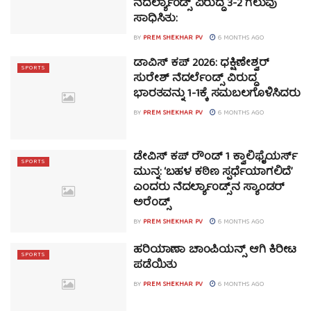
ನೆದರ್ಲ್ಯಾಂಡ್ಸ್ ವಿರುದ್ಧ 3-2 ಗೆಲುವು
ಸಾಧಿಸಿತು:
BY
PREM SHEKHAR PV
6 MONTHS AGO
ಡಾವಿಸ್ ಕಪ್ 2026: ಧಕ್ಷಿಣೇಶ್ವರ್
SPORTS
ಸುರೇಶ್ ನೆದರ್ಲೆಂಡ್ಸ್ ವಿರುದ್ಧ
ಭಾರತವನ್ನು 1-1ಕ್ಕೆ ಸಮಬಲಗೊಳಿಸಿದರು
BY
PREM SHEKHAR PV
6 MONTHS AGO
ಡೇವಿಸ್ ಕಪ್ ರೌಂಡ್ 1 ಕ್ವಾಲಿಫೈಯರ್ಸ್
SPORTS
ಮುನ್ನ: ‘ಬಹಳ ಕಠಿಣ ಸ್ಪರ್ಧೆಯಾಗಲಿದೆ’
ಎಂದರು ನೆದರ್ಲ್ಯಾಂಡ್ಸ್‌ನ ಸ್ಯಾಂಡರ್
ಅರೆಂಡ್ಸ್
BY
PREM SHEKHAR PV
6 MONTHS AGO
ಹರಿಯಾಣಾ ಚಾಂಪಿಯನ್ಸ್ ಆಗಿ ಕಿರೀಟ
SPORTS
ಪಡೆಯಿತು
BY
PREM SHEKHAR PV
6 MONTHS AGO