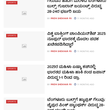
ಗೆಲುವಿನ ಹಾದಿಗೆ ಮರಳಿದ ಬೆಂಗಳೂರು
SPORTS
ಬುಲ್ಸ್‌: ಗುಜರಾತ್‌ ಜಯಂಟ್ಸ್‌ ವಿರುದ್ಧ
28-24ರ ಭರ್ಜರಿ ಜಯ
BY
PREM SHEKHAR PV
11 MONTHS AGO
ವಿಶ್ವ ಬಾಕ್ಸಿಂಗ್ ಚಾಂಪಿಯನ್‌ಶಿಪ್ 2025:
SPORTS
ನೂಪುರ್ ಭಾರತಕ್ಕೆ ಮೊದಲ ಪದಕ
ಖಚಿತಪಡಿಸಿದ್ದಾರೆ
BY
PREM SHEKHAR PV
11 MONTHS AGO
2025ರ ಮಹಿಳಾ ಏಷ್ಯಾ ಕಪ್‌ನಲ್ಲಿ
SPORTS
ಭಾರತದ ಮಹಿಳಾ ಹಾಕಿ ತಂಡ ಜಪಾನ್
ವಿರುದ್ಧ 1-1 ರಿಂದ ಡ್ರಾ
BY
PREM SHEKHAR PV
11 MONTHS AGO
ಬೆಂಗಳೂರು ಬುಲ್ಸ್‌ಗೆ ಹ್ಯಾಟ್ರಿಕ್‌ ಗೆಲುವು:
SPORTS
ಜೈಪುರ ಪಿಂಕ್‌ ಪ್ಯಾಂಥರ್ಸ್‌ ವಿರುದ್ಧ 28-