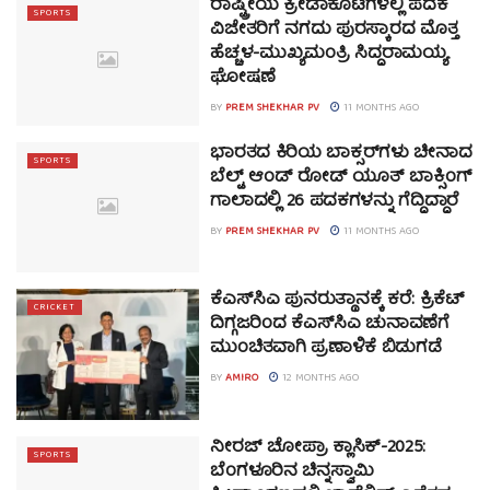
ರಾಷ್ಟ್ರೀಯ ಕ್ರೀಡಾಕೂಟಗಳಲ್ಲಿ ಪದಕ
SPORTS
ವಿಜೇತರಿಗೆ ನಗದು ಪುರಸ್ಕಾರದ ಮೊತ್ತ
ಹೆಚ್ಚಳ-ಮುಖ್ಯಮಂತ್ರಿ ಸಿದ್ದರಾಮಯ್ಯ
ಘೋಷಣೆ
BY
PREM SHEKHAR PV
11 MONTHS AGO
ಭಾರತದ ಕಿರಿಯ ಬಾಕ್ಸರ್‌ಗಳು ಚೀನಾದ
SPORTS
ಬೆಲ್ಟ್ ಆಂಡ್ ರೋಡ್ ಯೂತ್ ಬಾಕ್ಸಿಂಗ್
ಗಾಲಾದಲ್ಲಿ 26 ಪದಕಗಳನ್ನು ಗೆದ್ದಿದ್ದಾರೆ
BY
PREM SHEKHAR PV
11 MONTHS AGO
ಕೆಎಸ್‌ಸಿಎ ಪುನರುತ್ಥಾನಕ್ಕೆ ಕರೆ: ಕ್ರಿಕೆಟ್
CRICKET
ದಿಗ್ಗಜರಿಂದ ಕೆಎಸ್‌ಸಿಎ ಚುನಾವಣೆಗೆ
ಮುಂಚಿತವಾಗಿ ಪ್ರಣಾಳಿಕೆ ಬಿಡುಗಡೆ
BY
AMIRO
12 MONTHS AGO
ನೀರಜ್ ಚೋಪ್ರಾ ಕ್ಲಾಸಿಕ್-2025:
SPORTS
ಬೆಂಗಳೂರಿನ ಚಿನ್ನಸ್ವಾಮಿ