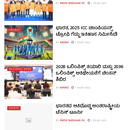
BY
PREM SHEKHAR PV
1 YEAR AGO
ಭಾರತ, 2025 ICC ಚಾಂಪಿಯನ್ಸ್
CRICKET
ಟ್ರೋಫಿ ಗೆದ್ದು ಇತಿಹಾಸ ನಿರ್ಮಿಸಿದೆ!
BY
AMIRO
1 YEAR AGO
2028 ಒಲಿಂಪಿಕ್ಸ್ ತಯಾರಿ ಮತ್ತು 2036
NATIONAL NEWS
ಒಲಿಂಪಿಕ್ಸ್ ಆತಿಥೇಯತೆಗೆ ಚಿಂತನ್
ಶಿಬಿರ
BY
AMIRO
1 YEAR AGO
ಭಾರತದ ಅತಿದೊಡ್ಡ ಅಂತರಾಷ್ಟ್ರೀಯ
SPORTS
ಟೆನಿಸ್ ಟೂರ್ನಿ
BY
PREM SHEKHAR PV
1 YEAR AGO