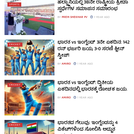
ಹಲ್ದ್ವಾನಿಯಲ್ಲಿ 38ನೇ ರಾಷ್ಟ್ರೀಯ ಕ್ರೀಡಾ
SPORTS
ಸ್ಪರ್ಧೆಗಳ ಸಮಾಪನ ಸಮಾರಂಭ
BY
PREM SHEKHAR PV
1 YEAR AGO
ಭಾರತ vs ಇಂಗ್ಲೆಂಡ್ 3ನೇ ಏಕದಿನ: 142
CRICKET
ರನ್ ಭರ್ಜರಿ ಜಯ, 3-0 ಸರಣಿ ಕ್ಲೀನ್
ಸ್ವೀಪ್!
BY
AMIRO
1 YEAR AGO
ಭಾರತ vs ಇಂಗ್ಲೆಂಡ್: ದ್ವಿತೀಯ
CRICKET
ಏಕದಿನದಲ್ಲಿ ಭಾರತಕ್ಕೆ ರೋಚಕ ಜಯ.
BY
AMIRO
1 YEAR AGO
ಭಾರತದ ಗೆಲುವು: ಇಂಗ್ಲೆಂಡನ್ನು 4
CRICKET
ವಿಕೆಟ್‌ಗಳಿಂದ ಸೋಲಿಸಿ ಅದ್ಭುತ