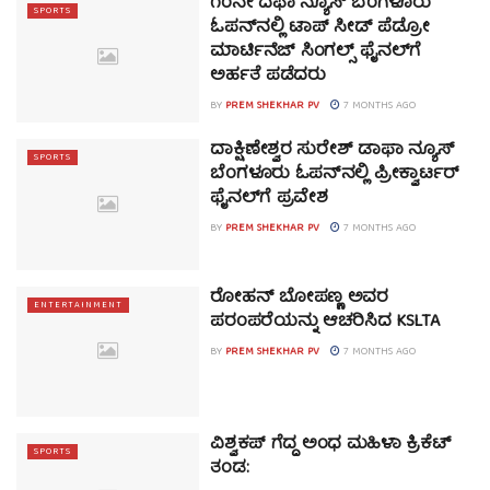
೧೦ನೇ ದಫಾ ನ್ಯೂಸ್ ಬೆಂಗಳೂರು
SPORTS
ಓಪನ್‌ನಲ್ಲಿ ಟಾಪ್ ಸೀಡ್ ಪೆಡ್ರೋ
ಮಾರ್ಟಿನೆಜ್ ಸಿಂಗಲ್ಸ್ ಫೈನಲ್‌ಗೆ
ಅರ್ಹತೆ ಪಡೆದರು
BY
PREM SHEKHAR PV
7 MONTHS AGO
ದಾಕ್ಷಿಣೇಶ್ವರ ಸುರೇಶ್ ಡಾಫಾ ನ್ಯೂಸ್
SPORTS
ಬೆಂಗಳೂರು ಓಪನ್‌ನಲ್ಲಿ ಪ್ರೀಕ್ವಾರ್ಟರ್
ಫೈನಲ್‌ಗೆ ಪ್ರವೇಶ
BY
PREM SHEKHAR PV
7 MONTHS AGO
ರೋಹನ್ ಬೋಪಣ್ಣ ಅವರ
ENTERTAINMENT
ಪರಂಪರೆಯನ್ನು ಆಚರಿಸಿದ KSLTA
BY
PREM SHEKHAR PV
7 MONTHS AGO
ವಿಶ್ವಕಪ್ ಗೆದ್ದ ಅಂಧ ಮಹಿಳಾ ಕ್ರಿಕೆಟ್
SPORTS
ತಂಡ: