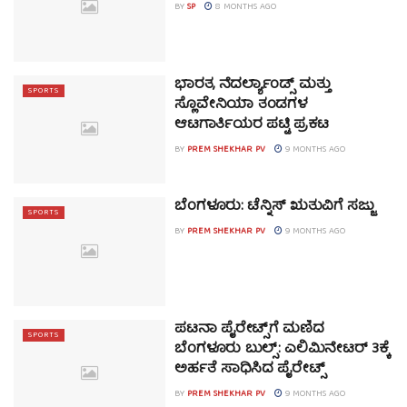
BY
SP
8 MONTHS AGO
ಭಾರತ, ನೆದರ್ಲ್ಯಾಂಡ್ಸ್ ಮತ್ತು
SPORTS
ಸ್ಲೊವೇನಿಯಾ ತಂಡಗಳ
ಆಟಗಾರ್ತಿಯರ ಪಟ್ಟಿ ಪ್ರಕಟ
BY
PREM SHEKHAR PV
9 MONTHS AGO
ಬೆಂಗಳೂರು: ಟೆನ್ನಿಸ್ ಋತುವಿಗೆ ಸಜ್ಜು
SPORTS
BY
PREM SHEKHAR PV
9 MONTHS AGO
ಪಟನಾ ಪೈರೇಟ್ಸ್‌ಗೆ ಮಣಿದ
SPORTS
ಬೆಂಗಳೂರು ಬುಲ್ಸ್: ಎಲಿಮಿನೇಟರ್ 3ಕ್ಕೆ
ಅರ್ಹತೆ ಸಾಧಿಸಿದ ಪೈರೇಟ್ಸ್
BY
PREM SHEKHAR PV
9 MONTHS AGO