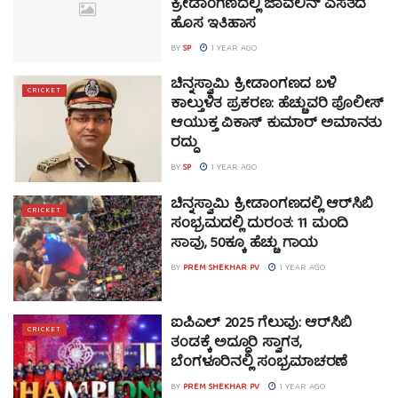
ಕ್ರೀಡಾಂಗಣದಲ್ಲಿ ಜಾವೆಲಿನ್ ಎಸೆತದ
ಹೊಸ ಇತಿಹಾಸ
BY
SP
1 YEAR AGO
ಚಿನ್ನಸ್ವಾಮಿ ಕ್ರೀಡಾಂಗಣದ ಬಳಿ
CRICKET
ಕಾಲ್ತುಳಿತ ಪ್ರಕರಣ: ಹೆಚ್ಚುವರಿ ಪೊಲೀಸ್
ಆಯುಕ್ತ ವಿಕಾಸ್ ಕುಮಾರ್ ಅಮಾನತು
ರದ್ದು
BY
SP
1 YEAR AGO
ಚಿನ್ನಸ್ವಾಮಿ ಕ್ರೀಡಾಂಗಣದಲ್ಲಿ ಆರ್‌ಸಿಬಿ
CRICKET
ಸಂಭ್ರಮದಲ್ಲಿ ದುರಂತ: 11 ಮಂದಿ
ಸಾವು, 50ಕ್ಕೂ ಹೆಚ್ಚು ಗಾಯ
BY
PREM SHEKHAR PV
1 YEAR AGO
ಐಪಿಎಲ್ 2025 ಗೆಲುವು: ಆರ್‌ಸಿಬಿ
CRICKET
ತಂಡಕ್ಕೆ ಅದ್ದೂರಿ ಸ್ವಾಗತ,
ಬೆಂಗಳೂರಿನಲ್ಲಿ ಸಂಭ್ರಮಾಚರಣೆ
BY
PREM SHEKHAR PV
1 YEAR AGO