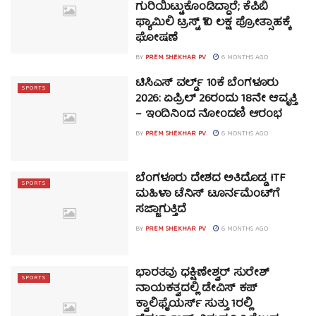
ಗುರಿಯಿಟ್ಟುಕೊಂಡಿದ್ದಾರೆ; ಕೆಪಿಬಿ
ಫ್ಯಾಮಿಲಿ ಟ್ರಸ್ಟ್ ₹10 ಲಕ್ಷ ಪ್ರೋತ್ಸಾಹಕ್ಕೆ
ಘೋಷಣೆ
BY
PREM SHEKHAR PV
6 MONTHS AGO
ಟಿಸಿಎಸ್ ವರ್ಲ್ಡ್ 10ಕೆ ಬೆಂಗಳೂರು
SPORTS
2026: ಏಪ್ರಿಲ್ 26ರಂದು 18ನೇ ಆವೃತ್ತಿ
– ಇಂದಿನಿಂದ ನೋಂದಣಿ ಆರಂಭ
BY
PREM SHEKHAR PV
6 MONTHS AGO
ಬೆಂಗಳೂರು ದೇಶದ ಅತಿದೊಡ್ಡ ITF
SPORTS
ಮಹಿಳಾ ಟೆನಿಸ್ ಟೂರ್ನಮೆಂಟ್‌ಗೆ
ಸಜ್ಜಾಗುತ್ತಿದೆ
BY
PREM SHEKHAR PV
6 MONTHS AGO
ಭಾರತವು ಧಕ್ಷಿಣೇಶ್ವರ್ ಸುರೇಶ್
SPORTS
ನಾಯಕತ್ವದಲ್ಲಿ ಡೇವಿಸ್ ಕಪ್
ಕ್ವಾಲಿಫೈಯರ್ಸ್ ಸುತ್ತು 1ರಲ್ಲಿ