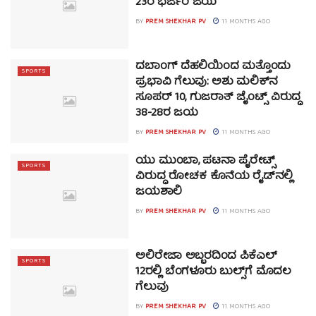
23ರ ಭರ್ಜರಿ ಜಯ
BY
PREM SHEKHAR PV
11 MONTHS AGO
ದಬಾಂಗ್ ದೆಹಲಿಯಿಂದ ಮತ್ತೊಂದು
SPORTS
ಪ್ರಭಾವಿ ಗೆಲುವು: ಅಶು ಮಲಿಕ್‌ನ
ಸೂಪರ್ 10, ಗುಜರಾತ್ ಜೈಂಟ್ಸ್ ವಿರುದ್ಧ
38-28ರ ಜಯ
BY
PREM SHEKHAR PV
11 MONTHS AGO
ಯು ಮುಂಬಾ, ಪಟನಾ ಪೈರೇಟ್ಸ್
SPORTS
ವಿರುದ್ಧ ರೋಚಕ ಕೊನೆಯ ರೈಡ್‌ನಲ್ಲಿ
ಜಯಶಾಲಿ
BY
PREM SHEKHAR PV
11 MONTHS AGO
ಅಲಿರೇಜಾ ಅಬ್ಬರದಿಂದ ಪಿಕೆಎಲ್
SPORTS
12ರಲ್ಲಿ ಬೆಂಗಳೂರು ಬುಲ್ಸ್‌ಗೆ ಮೊದಲ
ಗೆಲುವು
BY
PREM SHEKHAR PV
11 MONTHS AGO