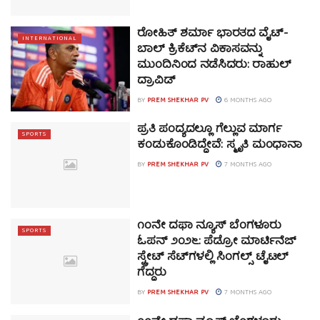
ರೋಹಿತ್ ಶರ್ಮಾ ಭಾರತದ ವೈಟ್-
INTERNATIONAL
ಬಾಲ್ ಕ್ರಿಕೆಟ್‌ನ ವಿಕಾಸವನ್ನು
ಮುಂದಿನಿಂದ ನಡೆಸಿದರು: ರಾಹುಲ್
ದ್ರಾವಿಡ್
BY
PREM SHEKHAR PV
6 MONTHS AGO
ಪ್ರತಿ ಪಂದ್ಯದಲ್ಲೂ ಗೆಲ್ಲುವ ಮಾರ್ಗ
SPORTS
ಕಂಡುಕೊಂಡಿದ್ದೇವೆ: ಸ್ಮೃತಿ ಮಂಧಾನಾ
BY
PREM SHEKHAR PV
7 MONTHS AGO
೧೦ನೇ ದಫಾ ನ್ಯೂಸ್ ಬೆಂಗಳೂರು
SPORTS
ಓಪನ್ ೨೦೨೬: ಪೆಡ್ರೋ ಮಾರ್ಟಿನೆಜ್
ಸ್ಟ್ರೇಟ್ ಸೆಟ್‌ಗಳಲ್ಲಿ ಸಿಂಗಲ್ಸ್ ಟೈಟಲ್
ಗೆದ್ದರು
BY
PREM SHEKHAR PV
7 MONTHS AGO