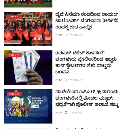
ದೈಜಿ ಸಿನೆಮಾ ತಂಡದಿಂದ ರಾಯಲ್
CRICKET
ಚಾಲೆಂಜರ್ಸ್ ಬೆಂಗಳೂರು (ಆರ್ಸಿಬಿ)
ತಂಡಕ್ಕೆ ಶುಭ ಹಾರೈಕೆ
BY
SP
1 YEAR AGO
ಐಪಿಎಲ್ ಟಿಕೆಟ್ ಕಾಳಸಂತೆ:
CRICKET
ಬೆಂಗಳೂರು ಪೊಲೀಸರಿಂದ ಇಬ್ಬರು
ಕಾನ್‌ಸ್ಟೇಬಲ್‌ಗಳ ಸೇರಿ ನಾಲ್ವರು
ಬಂಧನ
BY
SP
1 YEAR AGO
ನಾಳೆಯಿಂದ ಐಪಿಎಲ್ ಪುನಾರಂಭ:
CRICKET
ಬೆಂಗಳೂರಿನಲ್ಲಿ ಮೊದಲ ಮ್ಯಾಚ್;
ಭದ್ರತೆಗಾಗಿ ಪೊಲೀಸ್ ಇಲಾಖೆ ಸಜ್ಜು
BY
SP
1 YEAR AGO