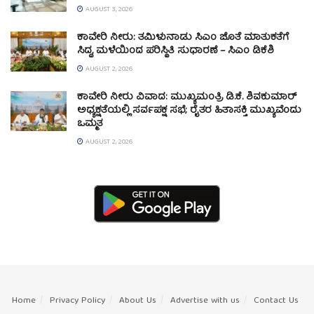
AUGUST 3, 2026
ಕಾವೇರಿ ನೀರು: ತಮಿಳುನಾಡು ಸಿಎಂ ಜೊತೆ ಮಾತುಕತೆಗೆ
ಸಿದ್ಧ, ಮಳೆಯಿಂದ ಪರಿಸ್ಥಿತಿ ಸುಧಾರಣೆ – ಸಿಎಂ ಡಿಕೆಶಿ
AUGUST 2, 2026
ಕಾವೇರಿ ನೀರು ವಿವಾದ: ಮುಖ್ಯಮಂತ್ರಿ ಡಿ.ಕೆ. ಶಿವಕುಮಾರ್
ಅಧ್ಯಕ್ಷತೆಯಲ್ಲಿ ಸರ್ವಪಕ್ಷ ಸಭೆ; ರೈತರ ಹಿತಾಸಕ್ತಿ ಮುಖ್ಯವೆಂದು
ಒಮ್ಮತ
AUGUST 2, 2026
Home
Privacy Policy
About Us
Advertise with us
Contact Us