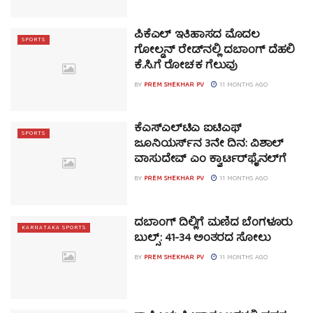
ಪಿಕೆಎಲ್ ಇತಿಹಾಸದ ಮೊದಲ
SPORTS
ಗೋಲ್ಡನ್ ರೇಡ್‌ನಲ್ಲಿ ದಬಾಂಗ್ ದೆಹಲಿ
ಕೆ.ಸಿ.ಗೆ ರೋಚಕ ಗೆಲುವು
BY
PREM SHEKHAR PV
11 MONTHS AGO
ಕೆಎಸ್‌ಎಲ್‌ಟಿಎ ಐಟಿಎಫ್
SPORTS
ಜೂನಿಯರ್ಸ್‌ನ 3ನೇ ದಿನ: ವಿಶಾಲ್
ವಾಸುದೇವ್ ಎಂ ಕ್ವಾರ್ಟರ್‌ಫೈನಲ್‌ಗೆ
BY
PREM SHEKHAR PV
11 MONTHS AGO
ದಬಾಂಗ್ ದಿಲ್ಲಿಗೆ ಮಣಿದ ಬೆಂಗಳೂರು
KARNATAKA SPORTS
ಬುಲ್ಸ್: 41-34 ಅಂತರದ ಸೋಲು
BY
PREM SHEKHAR PV
11 MONTHS AGO