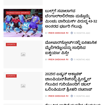
ಬುಲ್ಸ್‌ಗೆ ಸವಾಲಾಗದ
KARNATAKA SPORTS
ಬೆಂಗಾಲ್‌ಅಲಿರೇಜಾ ಮತ್ತೊಮ್ಮೆ
ಮಿಂಚು; ವಾರಿಯರ್ಸ್‌ ವಿರುದ್ಧ 43-32
ಅಂತರದ ಭರ್ಜರಿ ಗೆಲುವು
BY
PREM SHEKHAR PV
10 MONTHS AGO
ಮೋಟಾರ್‌ಸ್ಪೋರ್ಟ್‌ನಲ್ಲಿ ಐತಿಹಾಸಿಕ
SPORTS
ಮೈಲಿಗಲ್ಲೊಂದನ್ನು ಸಾಧಿಸಿದ
ಐಶ್ವರ್ಯಾ ಪಿಸ್ಸೇ
BY
PREM SHEKHAR PV
11 MONTHS AGO
2025ರ ಏಷ್ಯನ್ ಆಕ್ವಾಟಿಕ್
SPORTS
ಚಾಂಪಿಯನ್‌ಶಿಪ್‌ನಲ್ಲಿ ಫ್ರೀಸ್ಟೈಲ್
ಗೆಲುವಿನ ಗುರಿಯೊಂದಿಗೆ ಡಬಲ್
ಒಲಿಂಪಿಯನ್ ಶ್ರೀಹರಿ ನಟರಾಜ್
BY
PREM SHEKHAR PV
11 MONTHS AGO