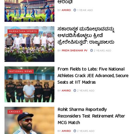
ಆರಂಭ!
BY
AMIRO
1 YEAR AGO
ಸಕಾರಾತ್ಮಕ ಮನೋಭಾವವನ್ನು
KARNATAKA SPORTS
ಅಳವಡಿಸಿಕೊಳ್ಳಲು ಕ್ರೀಡೆ
ಪ್ರೇರೇಪಿಸುತ್ತದೆ”: ರಾಜ್ಯಪಾಲರು
BY
PREM SHEKHAR PV
2 YEARS AGO
From Fields to Labs: Five National
NATIONAL NEWS
Athletes Crack JEE Advanced, Secure
Seats at IIT Madras
BY
AMIRO
2 YEARS AGO
Rohit Sharma Reportedly
CRICKET
Reconsiders Test Retirement After
MCG Match
BY
AMIRO
2 YEARS AGO