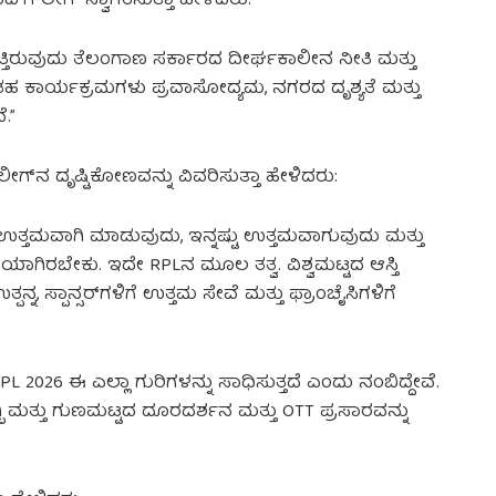
ಗೆ ಲೀಗ್ ಸ್ವಾಗತಿಸುತ್ತಾ ಹೇಳಿದರು:
ತ್ತಿರುವುದು ತೆಲಂಗಾಣ ಸರ್ಕಾರದ ದೀರ್ಘಕಾಲೀನ ನೀತಿ ಮತ್ತು
ನಂತಹ ಕಾರ್ಯಕ್ರಮಗಳು ಪ್ರವಾಸೋದ್ಯಮ, ನಗರದ ದೃಶ್ಯತೆ ಮತ್ತು
.”
ೀಗ್‌ನ ದೃಷ್ಟಿಕೋಣವನ್ನು ವಿವರಿಸುತ್ತಾ ಹೇಳಿದರು:
ಉತ್ತಮವಾಗಿ ಮಾಡುವುದು, ಇನ್ನಷ್ಟು ಉತ್ತಮವಾಗುವುದು ಮತ್ತು
ಯಾಗಿರಬೇಕು. ಇದೇ RPLನ ಮೂಲ ತತ್ವ. ವಿಶ್ವಮಟ್ಟದ ಆಸ್ತಿ
ನ, ಸ್ಪಾನ್ಸರ್‌ಗಳಿಗೆ ಉತ್ತಮ ಸೇವೆ ಮತ್ತು ಫ್ರಾಂಚೈಸಿಗಳಿಗೆ
 2026 ಈ ಎಲ್ಲಾ ಗುರಿಗಳನ್ನು ಸಾಧಿಸುತ್ತದೆ ಎಂದು ನಂಬಿದ್ದೇವೆ.
 ಮತ್ತು ಗುಣಮಟ್ಟದ ದೂರದರ್ಶನ ಮತ್ತು OTT ಪ್ರಸಾರವನ್ನು