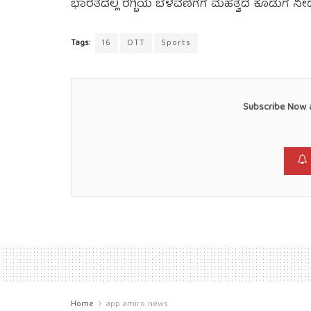
ಭಾರತದಲ್ಲಿ ರಗ್ಬಿಯ ಬೆಳವಣಿಗೆಗೆ ಮಹತ್ವದ ಕೊಡುಗೆ ನೀಡು
Tags:
16
OTT
Sports
Subscribe Now a
Home
app amiro news