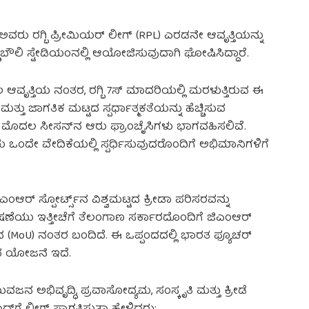
ಾ ಅವರು ರಗ್ಬಿ ಪ್ರೀಮಿಯರ್ ಲೀಗ್ (RPL) ಎರಡನೇ ಆವೃತ್ತಿಯನ್ನು
ಿಬೌಲಿ ಸ್ಟೇಡಿಯಂನಲ್ಲಿ ಆಯೋಜಿಸುವುದಾಗಿ ಘೋಷಿಸಿದ್ದಾರೆ.
ವೃತ್ತಿಯ ನಂತರ, ರಗ್ಬಿ 7ಸ್ ಮಾದರಿಯಲ್ಲಿ ಮರಳುತ್ತಿರುವ ಈ
್ತು ಜಾಗತಿಕ ಮಟ್ಟದ ಸ್ಪರ್ಧಾತ್ಮಕತೆಯನ್ನು ಹೆಚ್ಚಿಸುವ
್ಲಿ ಮೊದಲ ಸೀಸನ್‌ನ ಆರು ಫ್ರಾಂಚೈಸಿಗಳು ಭಾಗವಹಿಸಲಿವೆ.
ಂದೇ ವೇದಿಕೆಯಲ್ಲಿ ಸ್ಪರ್ಧಿಸುವುದರೊಂದಿಗೆ ಅಭಿಮಾನಿಗಳಿಗೆ
ರ್ ಸ್ಪೋರ್ಟ್ಸ್‌ನ ವಿಶ್ವಮಟ್ಟದ ಕ್ರೀಡಾ ಪರಿಸರವನ್ನು
ೋಷಣೆಯು ಇತ್ತೀಚೆಗೆ ತೆಲಂಗಾಣ ಸರ್ಕಾರದೊಂದಿಗೆ ಜಿಎಂಆರ್
ಂದ (MoU) ನಂತರ ಬಂದಿದೆ. ಈ ಒಪ್ಪಂದದಲ್ಲಿ ಭಾರತ ಫ್ಯೂಚರ್
ಿಸುವ ಯೋಜನೆ ಇದೆ.
ನ ಅಭಿವೃದ್ಧಿ, ಪ್ರವಾಸೋದ್ಯಮ, ಸಂಸ್ಕೃತಿ ಮತ್ತು ಕ್ರೀಡೆ