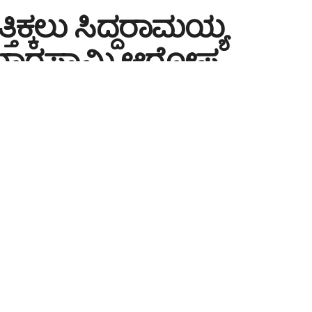
ತಿಕ್ಕಲು ಸಿದ್ದರಾಮಯ್ಯ
 ಕುಮಾರಸ್ವಾಮಿ ಆರೋಪ
A
Time: 2 mins read
A
ಾಜಕೀಯ ಸ್ವಾರ್ಥಕ್ಕಾಗಿ ಮತ್ತು ಅಧಿಕಾರದ ಕುರ್ಚಿ ಉಳಿಸಿಕೊಳ್ಳಲು
್ನ ಮಾಡುತ್ತಿದ್ದಾರೆ ಎಂದು ಕೇಂದ್ರ ಸಚಿವ ಹೆಚ್.ಡಿ. ಕುಮಾರಸ್ವಾಮಿ
ಷ್ಠಿಯಲ್ಲಿ ಮಾತನಾಡಿದ ಅವರು, “ಅಹಿಂದ ಹೆಸರಿನಲ್ಲಿ
ರಲ್ಲಿ ಸಿದ್ದರಾಮಯ್ಯ ಅವರು ತಮ್ಮ ಸ್ವಾರ್ಥ ಸಾಧಿಸುತ್ತಿದ್ದಾರೆ”