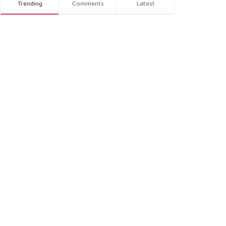
Trending
Comments
Latest
Recent News
ಬೆಂಗಳೂರಿನಲ್ಲಿ ಬೀದಿ ವ್ಯಾಪಾರಿಗಳ ಮೇಲಿನ
ದೌರ್ಜನ್ಯ ಖಂಡನೀಯ; ಕಾಂಗ್ರೆಸ್ ಸರ್ಕಾರದ
ವಿರುದ್ಧ ಟೀಕೆ
AUGUST 6, 2026