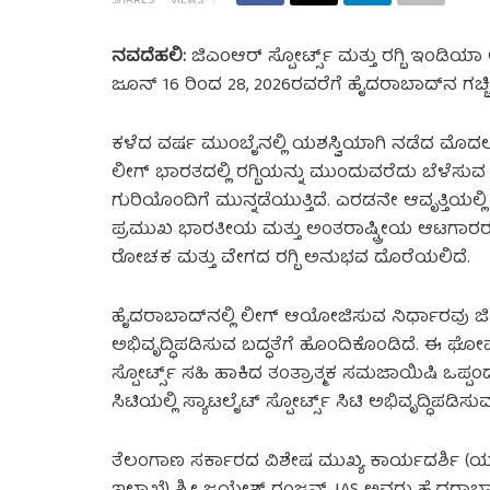
SHARES
VIEWS
ನವದೆಹಲಿ:
ಜಿಎಂಆರ್ ಸ್ಪೋರ್ಟ್ಸ್ ಮತ್ತು ರಗ್ಬಿ ಇಂಡಿಯ
ಜೂನ್ 16 ರಿಂದ 28, 2026ರವರೆಗೆ ಹೈದರಾಬಾದ್‌ನ ಗಚ್ಚ
ಕಳೆದ ವರ್ಷ ಮುಂಬೈನಲ್ಲಿ ಯಶಸ್ವಿಯಾಗಿ ನಡೆದ ಮೊದಲ ಆ
ಲೀಗ್ ಭಾರತದಲ್ಲಿ ರಗ್ಬಿಯನ್ನು ಮುಂದುವರೆದು ಬೆಳೆಸುವ ಮತ
ಗುರಿಯೊಂದಿಗೆ ಮುನ್ನಡೆಯುತ್ತಿದೆ. ಎರಡನೇ ಆವೃತ್ತಿಯಲ
ಪ್ರಮುಖ ಭಾರತೀಯ ಮತ್ತು ಅಂತರಾಷ್ಟ್ರೀಯ ಆಟಗಾರರು ಒ
ರೋಚಕ ಮತ್ತು ವೇಗದ ರಗ್ಬಿ ಅನುಭವ ದೊರೆಯಲಿದೆ.
ಹೈದರಾಬಾದ್‌ನಲ್ಲಿ ಲೀಗ್ ಆಯೋಜಿಸುವ ನಿರ್ಧಾರವು ಜಿಎಂಆ
ಅಭಿವೃದ್ಧಿಪಡಿಸುವ ಬದ್ಧತೆಗೆ ಹೊಂದಿಕೊಂಡಿದೆ. ಈ ಘ
ಸ್ಪೋರ್ಟ್ಸ್ ಸಹಿ ಹಾಕಿದ ತಂತ್ರಾತ್ಮಕ ಸಮಜಾಯಿಷಿ ಒಪ್ಪ
ಸಿಟಿಯಲ್ಲಿ ಸ್ಯಾಟಲೈಟ್ ಸ್ಪೋರ್ಟ್ಸ್ ಸಿಟಿ ಅಭಿವೃದ್ಧಿಪಡ
ತೆಲಂಗಾಣ ಸರ್ಕಾರದ ವಿಶೇಷ ಮುಖ್ಯ ಕಾರ್ಯದರ್ಶಿ (ಯುವಜ