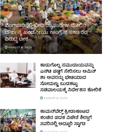
ಬೆಂಗಳೂರಿನಲ್ಲಿ ಬೀದಿ ವ್ಯಾಪಾರಿಗಳ ಮೇಲಿನ
ದೌರ್ಜನ್ಯ ಖಂಡನೀಯ; ಕಾಂಗ್ರೆಸ್ ಸರ್ಕಾರದ
ವಿರುದ್ಧ ಟೀಕೆ
AUGUST 6, 2026
ಕಾಡುಗೊಲ್ಲ ಸಮುದಾಯವನ್ನು
ಎಸ್‌ಟಿ ಪಟ್ಟಿಗೆ ಸೇರಿಸಲು ಅಮಿತ್
ಶಾ ಅವರನ್ನು ಭೇಟಿಯಾದ
ಸೋಮಣ್ಣ; ಬುಡಕಟ್ಟು
ಸಚಿವಾಲಯಕ್ಕೆ ನಿರ್ದೇಶನ ಕೋರಿಕೆ
AUGUST 6, 2026
ಕಾಮನ್‌ವೆಲ್ತ್ ಕ್ರೀಡಾಕೂಟದ
ಕಂಚಿನ ಪದಕ ವಿಜೇತೆ ಶಿಲ್ಪಾಗೆ
ತವರಿನಲ್ಲಿ ಅದ್ಧೂರಿ ಸ್ವಾಗತ