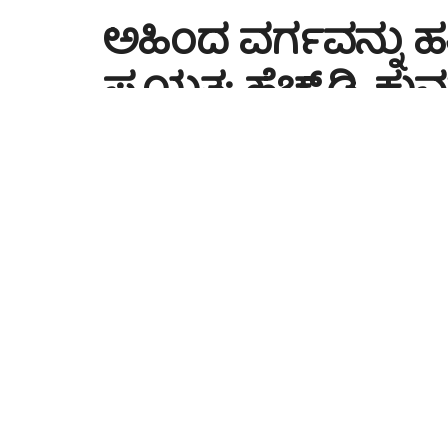
ಅಹಿಂದ ವರ್ಗವನ್ನು ಹತ್
ಪ್ರಯತ್ನ: ಹೆಚ್.ಡಿ.
by
PREM SHEKHAR PV
4 months ago
Reading 
18
50
SHARES
VIEWS
ದಾವಣಗೆರೆ:
ಮುಖ್ಯಮಂತ್ರಿ ಸಿದ್ದರಾಮಯ್ಯ ಅವರು ತಮ್ಮ ರ
ತಮ್ಮನ್ನು ಬೆಳೆಸಿದ ಅಹಿಂದ ವರ್ಗವನ್ನೇ ಹತ್ತಿಕ್ಕುವ ಪ್ರಯತ
ತೀವ್ರ ಆರೋಪ ಮಾಡಿದರು.
ದಾವಣಗೆರೆಯಲ್ಲಿ ಭಾನುವಾರ ಬೆಳಗ್ಗೆ ನಡೆದ ಮಾಧ್ಯಮಗೋ
ನಿರಂತರವಾಗಿ ಲೂಟಿ ನಡೆಯುತ್ತಿದೆ. ಸಾಮಾಜಿಕ ನ್ಯಾಯದ ಹೆಸ
ಎಂದು ಖಾರವಾಗಿ ಟೀಕಿಸಿದರು.