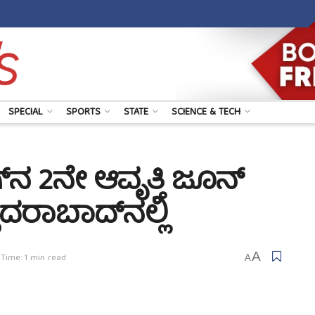
SPECIAL
SPORTS
STATE
SCIENCE & TECH
್‌ನ 2ನೇ ಆವೃತ್ತಿ ಜೂನ್
ದರಾಬಾದ್‌ನಲ್ಲಿ
A
Time: 1 min read
A