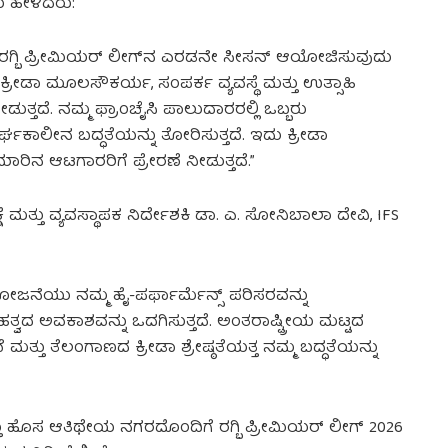
ರು ಹೇಳಿದರು:
್ಲಿ ರಗ್ಬಿ ಪ್ರೀಮಿಯರ್ ಲೀಗ್‌ನ ಎರಡನೇ ಸೀಸನ್ ಆಯೋಜಿಸುವುದು
ರೀಡಾ ಮೂಲಸೌಕರ್ಯ, ಸಂಪರ್ಕ ವ್ಯವಸ್ಥೆ ಮತ್ತು ಉತ್ಸಾಹಿ
ತ್ತದೆ. ನಮ್ಮ ಫ್ರಾಂಚೈಸಿ ಪಾಲುದಾರರಲ್ಲಿ ಒಬ್ಬರು
ಘಕಾಲೀನ ಬದ್ಧತೆಯನ್ನು ತೋರಿಸುತ್ತದೆ. ಇದು ಕ್ರೀಡಾ
ಾರಿನ ಆಟಗಾರರಿಗೆ ಪ್ರೇರಣೆ ನೀಡುತ್ತದೆ.”
ಷೆ ಮತ್ತು ವ್ಯವಸ್ಥಾಪಕ ನಿರ್ದೇಶಕಿ ಡಾ. ಎ. ಸೋನಿಬಾಲಾ ದೇವಿ, IFS
ಆಯೋಜನೆಯು ನಮ್ಮ ಹೈ-ಪರ್ಫಾರ್ಮೆನ್ಸ್ ಪರಿಸರವನ್ನು
ತ್ವದ ಅವಕಾಶವನ್ನು ಒದಗಿಸುತ್ತದೆ. ಅಂತರಾಷ್ಟ್ರೀಯ ಮಟ್ಟದ
 ಮತ್ತು ತೆಲಂಗಾಣದ ಕ್ರೀಡಾ ಶ್ರೇಷ್ಠತೆಯತ್ತ ನಮ್ಮ ಬದ್ಧತೆಯನ್ನು
್ತು ಹೊಸ ಆತಿಥೇಯ ನಗರದೊಂದಿಗೆ ರಗ್ಬಿ ಪ್ರೀಮಿಯರ್ ಲೀಗ್ 2026