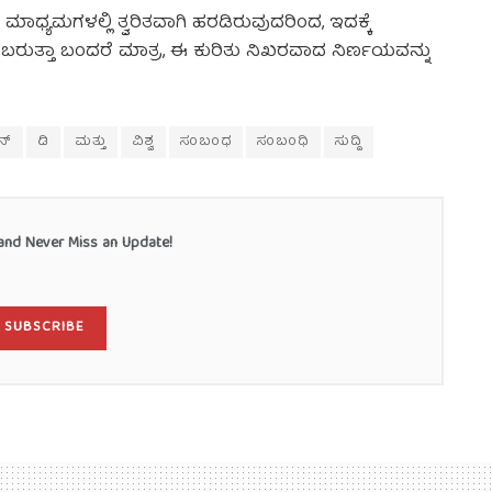
ಧ್ಯಮಗಳಲ್ಲಿ ತ್ವರಿತವಾಗಿ ಹರಡಿರುವುದರಿಂದ, ಇದಕ್ಕೆ
ುತ್ತಾ ಬಂದರೆ ಮಾತ್ರ, ಈ ಕುರಿತು ನಿಖರವಾದ ನಿರ್ಣಯವನ್ನು
ನ್
ಡಿ
ಮತ್ತು
ವಿಶ್ವ
ಸಂಬಂಧ
ಸಂಬಂಧಿ
ಸುದ್ದಿ
nd Never Miss an Update!
SUBSCRIBE