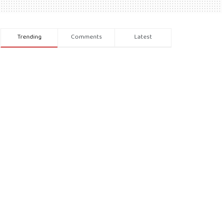
Trending
Comments
Latest
Recent News
ವಾಲ್ಮೀಕಿ ಹಗರಣದಲ್ಲಿ ₹187 ಕೋಟಿ ಲೂಟಿಯ
ಆರೋಪ: ಮಾಜಿ ಸಚಿವ ಬಿ. ನಾಗೇಂದ್ರಗೆ ಮತ್ತೆ
ಮಂತ್ರಿಪದವಿ – ಬಿಜೆಪಿ ನಾಯಕ ಆರ್. ಅಶೋಕ್
ತೀವ್ರ ಟೀಕೆ