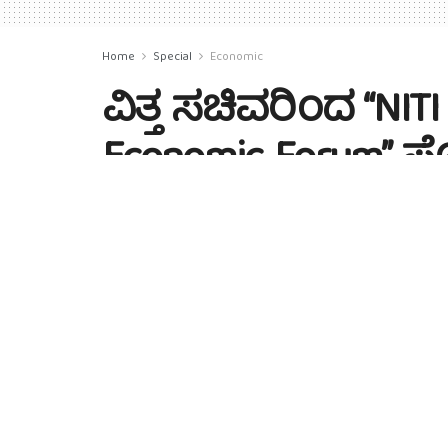
Home
Special
Economic
ವಿತ್ತ ಸಚಿವರಿಂದ “NIT
Economic Forum” 
by
SP
1 year ago
Reading Time: 1 min read