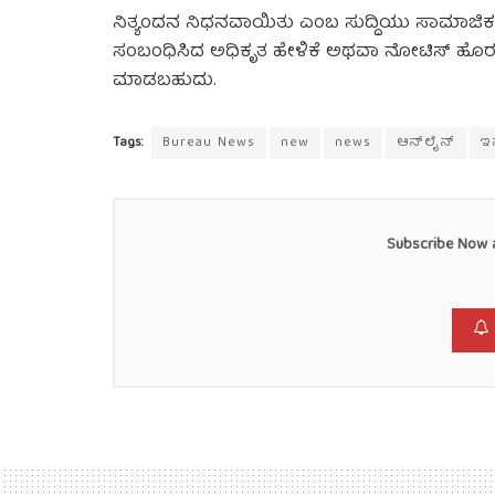
ನಿತ್ಯಂದನ ನಿಧನವಾಯಿತು ಎಂಬ ಸುದ್ದಿಯು ಸಾಮಾಜಿಕ ಮಾ
ಸಂಬಂಧಿಸಿದ ಅಧಿಕೃತ ಹೇಳಿಕೆ ಅಥವಾ ನೋಟಿಸ್ ಹೊರಬರ
ಮಾಡಬಹುದು.
Tags:
Bureau News
new
news
ಆನ್‌ಲೈನ್
ಇ
Subscribe Now a