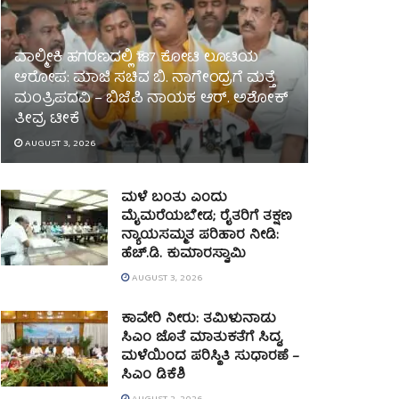
ವಾಲ್ಮೀಕಿ ಹಗರಣದಲ್ಲಿ ₹187 ಕೋಟಿ ಲೂಟಿಯ
ಆರೋಪ: ಮಾಜಿ ಸಚಿವ ಬಿ. ನಾಗೇಂದ್ರಗೆ ಮತ್ತೆ
ಮಂತ್ರಿಪದವಿ – ಬಿಜೆಪಿ ನಾಯಕ ಆರ್. ಅಶೋಕ್
ತೀವ್ರ ಟೀಕೆ
AUGUST 3, 2026
ಮಳೆ ಬಂತು ಎಂದು
ಮೈಮರೆಯಬೇಡ; ರೈತರಿಗೆ ತಕ್ಷಣ
ನ್ಯಾಯಸಮ್ಮತ ಪರಿಹಾರ ನೀಡಿ:
ಹೆಚ್.ಡಿ. ಕುಮಾರಸ್ವಾಮಿ
AUGUST 3, 2026
ಕಾವೇರಿ ನೀರು: ತಮಿಳುನಾಡು
ಸಿಎಂ ಜೊತೆ ಮಾತುಕತೆಗೆ ಸಿದ್ಧ,
ಮಳೆಯಿಂದ ಪರಿಸ್ಥಿತಿ ಸುಧಾರಣೆ –
ಸಿಎಂ ಡಿಕೆಶಿ