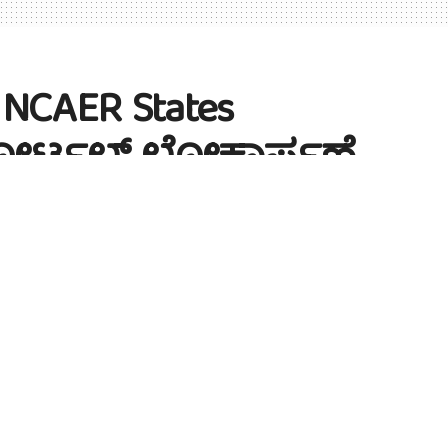
I NCAER States
ಪೋರ್ಟಲ್ ಲೋಕಾರ್ಪಣೆ
A
A