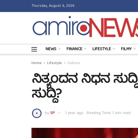
Thursday, August 6, 2026
NEWS
FINANCE
LIFESTYLE
FILMY
Home
Lifestyle
Culture
ನಿತ್ಯಂದನ ನಿಧನ ಸುದ್ದ
ಸುದ್ದಿ?
by
SP
1 year ago
Reading Time: 1 min read