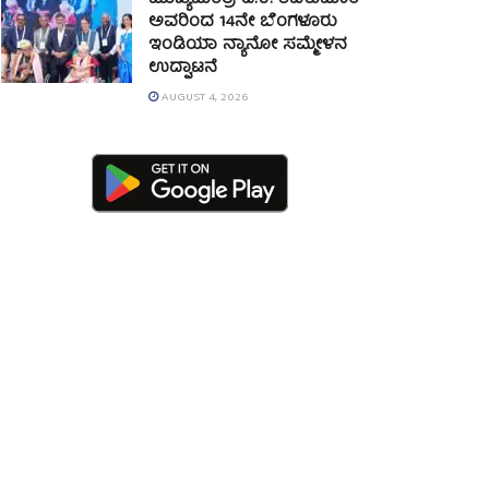
ಮುಖ್ಯಮಂತ್ರಿ ಡಿ.ಕೆ. ಶಿವಕುಮಾರ್
ಅವರಿಂದ 14ನೇ ಬೆಂಗಳೂರು
ಇಂಡಿಯಾ ನ್ಯಾನೋ ಸಮ್ಮೇಳನ
ಉದ್ಘಾಟನೆ
AUGUST 4, 2026