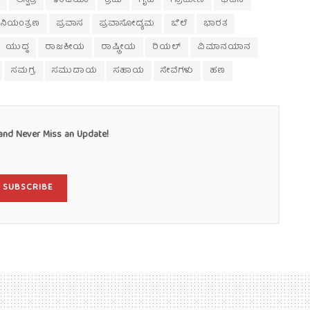
ಆಸ್ಪತ್ರೆ
ಇಂಡಿಯಾ
ಕ್ರಮ
ಗೃಹ
ಗ್ರಾಮೀಣ
ಘಟನೆ
ನಿಯಂತ್ರಣ
ಪ್ರವಾಸ
ಪ್ರವಾಸೋದ್ಯಮ
ಬೆಲೆ
ಭಾರತ
ಯುದ್ಧ
ರಾಜಕೀಯ
ರಾಷ್ಟ್ರೀಯ
ರಿಯಲ್
ವಿಮಾನಯಾನ
ಸಮಗ್ರ
ಸಮುದಾಯ
ಸಹಾಯ
ಸೇವೆಗಳು
ಹಣ
nd Never Miss an Update!
SUBSCRIBE