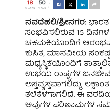
18
50
SHARES
VIEWS
ನವದೆಹಲಿ/ಶ್ರೀನಗರ
: ಭಾರತ
ಸಂಭವಿಸಲಿರುವ 15 ದಿನಗಳ 
ಚಕಮಕಿಯೊಂದಿಗೆ ಆರಂಭವಾ
ಕುಸಿತ, ಮಾನವೀಯ ಸಂಕಷ್ಟ 
ಮಧ್ಯಸ್ಥಿಕೆಯೊಂದಿಗೆ ತಾತ್ಕಾಲ
ಉಭಯ ರಾಷ್ಟ್ರಗಳ ಜನಜೀವ
ಅಸ್ತವ್ಯಸ್ತವಾಗಲಿದ್ದು, ಲಕ
ತಲೆಕೆಳಗಾಗಲಿದೆ. ಈ ವರದಿಯ
ಅವುಗಳ ಪರಿಣಾಮಗಳ ಸಮಗ್ರ 