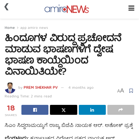
❮
Home
app amiro news
ಹಿಂದೂಗಳ ವಿರುದ್ಧ ಪ್ರಚೋದನೆ
ಮಾಡುವ ಭಾಷಣಗಳಿಗೆ ದ್ವೇಷ
ಭಾಷಣ ಕಾಯ್ದೆಯಿಂದ
ವಿನಾಯಿತಿಯೇ?
by
PREM SHEKHAR PV
4 months ago
A
A
Reading Time: 2 mins read
18
SHARES
ಸಿಎಂ ಸಿದ್ದರಾಮಯ್ಯಗೆ ರಾಜ್ಯ ಬಿಜೆಪಿ ನಾಯಕ ಆರ್. ಅಶೋಕ್ ಪ್ರಶ್ನೆ
ಬೆಂಗಳೂರು:
ಕರ್ನಾಟಕದ ವಿರೋಧ ಪಕ್ಷದ ನಾಯಕ ಆರ್.