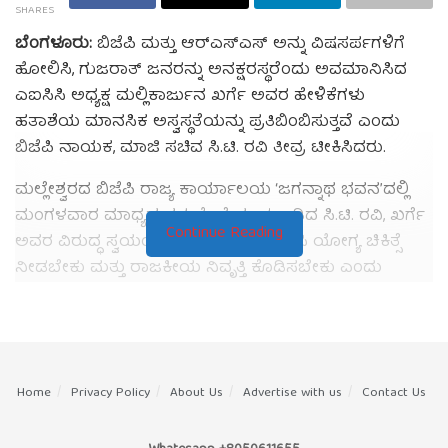
ತಿರುಗುತ್ತಿದೆ. ಬಿಜೆಪಿ ನಾಯಕರು ಕಾಂಗ್ರೆಸ್ ಸರ್ಕಾರವನ್ನು ಹಿಂದೂ
SHARES
ವಿರೋಧಿ ನೀತಿ ಅನುಸರಿಸುತ್ತಿದೆ ಎಂದು ಆರೋಪಿಸುತ್ತಿದ್ದಾರೆ. ಇದಕ್ಕೆ
ಬೆಂಗಳೂರು:
ಬಿಜೆಪಿ ಮತ್ತು ಆರ್‌ಎಸ್‌ಎಸ್ ಅನ್ನು ವಿಷಸರ್ಪಗಳಿಗೆ
ಸಂಬಂಧಿಸಿದಂತೆ ಮುಖ್ಯಮಂತ್ರಿ ಸಿದ್ದರಾಮಯ್ಯ ಅಥವಾ ಕಾಂಗ್ರೆಸ್
ಹೋಲಿಸಿ, ಗುಜರಾತ್ ಜನರನ್ನು ಅನಕ್ಷರಸ್ಥರೆಂದು ಅವಮಾನಿಸಿದ
ಪಕ್ಷದಿಂದ ಇನ್ನೂ ಪ್ರತಿಕ್ರಿಯೆ ಬಂದಿಲ್ಲ.
ಎಐಸಿಸಿ ಅಧ್ಯಕ್ಷ ಮಲ್ಲಿಕಾರ್ಜುನ ಖರ್ಗೆ ಅವರ ಹೇಳಿಕೆಗಳು
ಹತಾಶೆಯ ಮಾನಸಿಕ ಅಸ್ವಸ್ಥತೆಯನ್ನು ಪ್ರತಿಬಿಂಬಿಸುತ್ತವೆ ಎಂದು
ಈ ವಿಷಯವು ಸಾಮಾಜಿಕ ಮಾಧ್ಯಮಗಳಲ್ಲಿ ವ್ಯಾಪಕವಾಗಿ
ಬಿಜೆಪಿ ನಾಯಕ, ಮಾಜಿ ಸಚಿವ ಸಿ.ಟಿ. ರವಿ ತೀವ್ರ ಟೀಕಿಸಿದರು.
ಹಂಚಿಕೊಳ್ಳಲ್ಪಟ್ಟಿದೆ ಮತ್ತು ರಾಜ್ಯ ರಾಜಕೀಯದಲ್ಲಿ ಹೊಸ ಚರ್ಚೆಗೆ
ಆಹ್ವಾನ ನೀಡಿದೆ.
ಮಲ್ಲೇಶ್ವರದ ಬಿಜೆಪಿ ರಾಜ್ಯ ಕಾರ್ಯಾಲಯ ‘ಜಗನ್ನಾಥ ಭವನ’ದಲ್ಲಿ
ಮಂಗಳವಾರ ಮಾಧ್ಯಮಗಳ ಜೊತೆ ಮಾತನಾಡಿದ ಸಿ.ಟಿ. ರವಿ, ಖರ್ಗೆ
Tags:
amiro
election
news
siddaramaiah
Continue Reading
ಅವರ ವಿರುದ್ಧ ಸ್ವಯಂಪ್ರೇರಿತ ದೂರು ದಾಖಲಿಸಿ ಯೋಗ್ಯ ಚಿಕಿತ್ಸೆ
ನೀಡಬೇಕು ಮತ್ತು ರಾಜಕೀಯ ನಿವೃತ್ತಿ ಕೊಡಿಸಬೇಕು ಎಂದು
ಆಗ್ರಹಿಸಿದರು.
“ಆರು ದಶಕಗಳ ರಾಜಕೀಯ ಅನುಭವ ಹೊಂದಿರುವ ಖರ್ಗೆ ಅವರು
ನೀಡಿರುವ ಹೇಳಿಕೆಗಳು ಹಿರಿತನಕ್ಕೆ ಹಾಗೂ ಮುತ್ಸದ್ಧಿತನಕ್ಕೆ
ಸರಿಹೊಂದುವುದಿಲ್ಲ. ಇದು ಸ್ಪಷ್ಟವಾದ ದ್ವೇಷದ ಹೇಳಿಕೆ” ಎಂದು
Home
Privacy Policy
About Us
Advertise with us
Contact Us
ಅವರು ಹೇಳಿದರು.