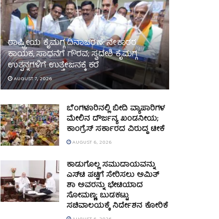
ರಾಷ್ಟ್ರೀಯ ಕೈಮಗ್ಗ ದಿನಾಚರಣೆ: ನೇಕಾರರ
ಕಾಯಕ, ಸಾಧನೆಗೆ ಗೌರವ; ಸ್ವದೇಶಿ ಕೈಮಗ್ಗ
ಉತ್ಪನ್ನಗಳಿಗೆ ಉತ್ತೇಜನಕ್ಕೆ ಕರೆ
AUGUST 7, 2026
ಬೆಂಗಳೂರಿನಲ್ಲಿ ಬೀದಿ ವ್ಯಾಪಾರಿಗಳ
ಮೇಲಿನ ದೌರ್ಜನ್ಯ ಖಂಡನೀಯ;
ಕಾಂಗ್ರೆಸ್ ಸರ್ಕಾರದ ವಿರುದ್ಧ ಟೀಕೆ
AUGUST 6, 2026
ಕಾಡುಗೊಲ್ಲ ಸಮುದಾಯವನ್ನು
ಎಸ್‌ಟಿ ಪಟ್ಟಿಗೆ ಸೇರಿಸಲು ಅಮಿತ್
ಶಾ ಅವರನ್ನು ಭೇಟಿಯಾದ
ಸೋಮಣ್ಣ; ಬುಡಕಟ್ಟು
ಸಚಿವಾಲಯಕ್ಕೆ ನಿರ್ದೇಶನ ಕೋರಿಕೆ