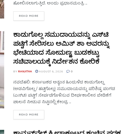
ಹೋಲಿಸಲಾಗುತ್ತಿದೆ. ಅಂದು ಪ್ರಧಾನಮಂತ್ರಿ ...
READ MORE
ಕಾಡುಗೊಲ್ಲ ಸಮುದಾಯವನ್ನು ಎಸ್‌ಟಿ
ಪಟ್ಟಿಗೆ ಸೇರಿಸಲು ಅಮಿತ್ ಶಾ ಅವರನ್ನು
ಭೇಟಿಯಾದ ಸೋಮಣ್ಣ; ಬುಡಕಟ್ಟು
ಸಚಿವಾಲಯಕ್ಕೆ ನಿರ್ದೇಶನ ಕೋರಿಕೆ
BY
RANJITHA
AUGUST 6, 2026
0
ನವದೆಹಲಿ: ಕರ್ನಾಟಕದ ಅತ್ಯಂತ ಹಿಂದುಳಿದ ಕಾಡುಗೊಲ್ಲ
(ಅಡವಿಗೊಲ್ಲ / ಹಟ್ಟಿಗೊಲ್ಲ) ಸಮುದಾಯವನ್ನು ಪರಿಶಿಷ್ಟ ಪಂಗಡ
(ಎಸ್‌ಟಿ) ಪಟ್ಟಿಗೆ ಸೇರ್ಪಡೆಗೊಳಿಸುವ ದೀರ್ಘಕಾಲೀನ ಬೇಡಿಕೆಗೆ
ಚಾಲನೆ ನೀಡುವ ನಿಟ್ಟಿನಲ್ಲಿ ಕೇಂದ್ರ ...
READ MORE