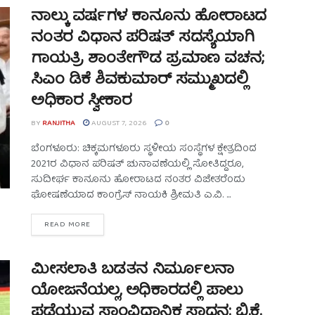
ನಾಲ್ಕು ವರ್ಷಗಳ ಕಾನೂನು ಹೋರಾಟದ
ನಂತರ ವಿಧಾನ ಪರಿಷತ್ ಸದಸ್ಯೆಯಾಗಿ
ಗಾಯತ್ರಿ ಶಾಂತೇಗೌಡ ಪ್ರಮಾಣ ವಚನ;
ಸಿಎಂ ಡಿಕೆ ಶಿವಕುಮಾರ್ ಸಮ್ಮುಖದಲ್ಲಿ
ಅಧಿಕಾರ ಸ್ವೀಕಾರ
BY
RANJITHA
AUGUST 7, 2026
0
ಬೆಂಗಳೂರು: ಚಿಕ್ಕಮಗಳೂರು ಸ್ಥಳೀಯ ಸಂಸ್ಥೆಗಳ ಕ್ಷೇತ್ರದಿಂದ
2021ರ ವಿಧಾನ ಪರಿಷತ್ ಚುನಾವಣೆಯಲ್ಲಿ ಸೋತಿದ್ದರೂ,
ಸುದೀರ್ಘ ಕಾನೂನು ಹೋರಾಟದ ನಂತರ ವಿಜೇತರೆಂದು
ಘೋಷಣೆಯಾದ ಕಾಂಗ್ರೆಸ್ ನಾಯಕಿ ಶ್ರೀಮತಿ ಎ.ವಿ. ...
READ MORE
ಮೀಸಲಾತಿ ಬಡತನ ನಿರ್ಮೂಲನಾ
ಯೋಜನೆಯಲ್ಲ, ಅಧಿಕಾರದಲ್ಲಿ ಪಾಲು
ಪಡೆಯುವ ಸಾಂವಿಧಾನಿಕ ಸಾಧನ: ಬಿ.ಕೆ.