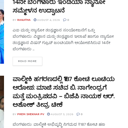
14ನೇ ಬೆಂಗಳೂರು ಇಂಡಿಯಾ ನ್ಯಾನೋ
ಸಮ್ಮೇಳನ ಉದ್ಘಾಟನೆ
BY
RANJITHA
AUGUST 4, 2026
0
ಎಐ ಮತ್ತು ನ್ಯಾನೋ ತಂತ್ರಜ್ಞಾನ ಸಂಯೋಜನೆಗೆ ಒತ್ತು
ಬೆಂಗಳೂರು: ವಿಜ್ಞಾನ ಮತ್ತು ತಂತ್ರಜ್ಞಾನ ಇಲಾಖೆ ಹಾಗೂ ನ್ಯಾನೋ
ತಂತ್ರಜ್ಞಾನ ವಿಷನ್ ಗ್ರೂಪ್ ಜಂಟಿಯಾಗಿ ಆಯೋಜಿಸಿರುವ 14ನೇ
ಬೆಂಗಳೂರು ...
READ MORE
ವಾಲ್ಮೀಕಿ ಹಗರಣದಲ್ಲಿ ₹187 ಕೋಟಿ ಲೂಟಿಯ
ಆರೋಪ: ಮಾಜಿ ಸಚಿವ ಬಿ. ನಾಗೇಂದ್ರಗೆ
ಮತ್ತೆ ಮಂತ್ರಿಪದವಿ – ಬಿಜೆಪಿ ನಾಯಕ ಆರ್.
ಅಶೋಕ್ ತೀವ್ರ ಟೀಕೆ
BY
PREM SHEKHAR PV
AUGUST 3, 2026
0
ಬೆಂಗಳೂರು: ವಾಲ್ಮೀಕಿ ಅಭಿವೃದ್ಧಿ ನಿಗಮದ ₹187 ಕೋಟಿ ಹಣ