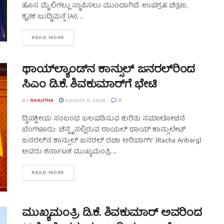
ಹೊಸ ಮೈಲಿಗಲ್ಲು ಸ್ಥಾಪಿಸಲು ಮುಂದಾಗಿದೆ. ಉಪಗ್ರಹ ಚಿತ್ರಣ,
ಕೃತಕ ಬುದ್ಧಿಮತ್ತೆ (AI), ...
READ MORE
ಥಾಯ್‌ಲ್ಯಾಂಡ್‌ನ ಕಾನ್ಸುಲ್ ಜನರಲ್‌ರಿಂದ
ಸಿಎಂ ಡಿ.ಕೆ. ಶಿವಕುಮಾರ್‌ಗೆ ಭೇಟಿ
BY
RANJITHA
AUGUST 6, 2026
0
ದ್ವಿಪಕ್ಷೀಯ ಸಂಬಂಧ ಬಲಪಡಿಸುವ ಕುರಿತು ಸಮಾಲೋಚನೆ
ಬೆಂಗಳೂರು: ಚೆನ್ನೈನಲ್ಲಿರುವ ರಾಯಲ್ ಥಾಯ್ ಕಾನ್ಸುಲೇಟ್
ಜನರಲ್‌ನ ಕಾನ್ಸುಲ್ ಜನರಲ್ ರಚಾ ಅರಿಬಾರ್ಗ್ (Racha Aribarg)
ಅವರು ಕರ್ನಾಟಕ ಮುಖ್ಯಮಂತ್ರಿ ...
READ MORE
ಮುಖ್ಯಮಂತ್ರಿ ಡಿ.ಕೆ. ಶಿವಕುಮಾರ್ ಅವರಿಂದ