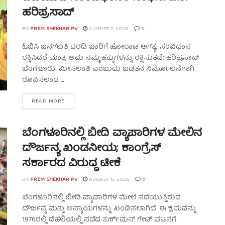
ಹರಿಪ್ರಸಾದ್
BY
PREM SHEKHAR PV
AUGUST 7, 2026
0
ಓಬಿಸಿ ಜನಗಣತಿ ವರದಿ ಜಾರಿಗೆ ಹೋರಾಟ ಅಗತ್ಯ; ಸಂವಿಧಾನ
ರಕ್ಷಿಸಿದರೆ ಮಾತ್ರ ಅದು ನಮ್ಮ ಹಕ್ಕುಗಳನ್ನು ರಕ್ಷಿಸುತ್ತದೆ: ಹರಿಪ್ರಸಾದ್
ಬೆಂಗಳೂರು: ಮೀಸಲಾತಿ ಎಂಬುದು ಬಡತನ ನಿರ್ಮೂಲನೆಗಾಗಿ
ರೂಪಿಸಲಾದ ...
READ MORE
ಬೆಂಗಳೂರಿನಲ್ಲಿ ಬೀದಿ ವ್ಯಾಪಾರಿಗಳ ಮೇಲಿನ
ದೌರ್ಜನ್ಯ ಖಂಡನೀಯ; ಕಾಂಗ್ರೆಸ್
ಸರ್ಕಾರದ ವಿರುದ್ಧ ಟೀಕೆ
BY
PREM SHEKHAR PV
AUGUST 6, 2026
0
ಬೆಂಗಳೂರಿನಲ್ಲಿ ಬೀದಿ ವ್ಯಾಪಾರಿಗಳ ಮೇಲೆ ನಡೆಯುತ್ತಿರುವ
ದೌರ್ಜನ್ಯ ಮತ್ತು ಅನ್ಯಾಯಗಳನ್ನು ಖಂಡಿಸಲಾಗಿದೆ. ಈ ಕ್ರಮವನ್ನು
1976ರಲ್ಲಿ ದೆಹಲಿಯಲ್ಲಿ ನಡೆದ ತುರ್ಕ್‌ಮನ್ ಗೇಟ್ ಘಟನೆಗೆ