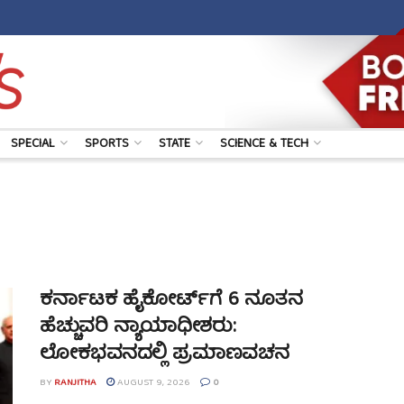
SPECIAL
SPORTS
STATE
SCIENCE & TECH
ಕರ್ನಾಟಕ ಹೈಕೋರ್ಟ್‌ಗೆ 6 ನೂತನ
ಹೆಚ್ಚುವರಿ ನ್ಯಾಯಾಧೀಶರು:
ಲೋಕಭವನದಲ್ಲಿ ಪ್ರಮಾಣವಚನ
BY
RANJITHA
AUGUST 9, 2026
0