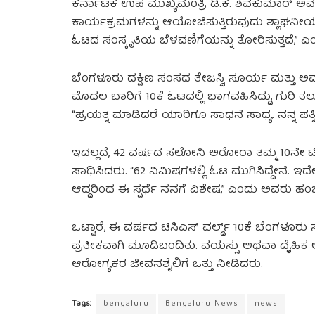
ಕರ್ನಾಟಕ ಉಪ ಮುಖ್ಯಮಂತ್ರಿ ಡಿ.ಕೆ. ಶಿವಕುಮಾರ್ ಅವರ
ಕಾರ್ಯಕ್ರಮಗಳನ್ನು ಆಯೋಜಿಸುತ್ತಿರುವುದು ಶ್ಲಾಘನೀಯ. 
ಓಟದ ಸಂಸ್ಕೃತಿಯ ಬೆಳವಣಿಗೆಯನ್ನು ತೋರಿಸುತ್ತದೆ,” ಎ
ಬೆಂಗಳೂರು ದಕ್ಷಿಣ ಸಂಸದ ತೇಜಸ್ವಿ ಸೂರ್ಯ ಮತ್ತು ಅವರ
ಮೊದಲ ಬಾರಿಗೆ 10ಕೆ ಓಟದಲ್ಲಿ ಭಾಗವಹಿಸಿದ್ದು, ಗುರಿ ತ
“ಪ್ರಯತ್ನ ಮಾಡಿದರೆ ಯಾರಿಗೂ ಸಾಧನೆ ಸಾಧ್ಯ. ನನ್ನ ಪತ
ಇದಲ್ಲದೆ, 42 ವರ್ಷದ ಸಲೋನಿ ಅರೋರಾ ತಮ್ಮ 10ನೇ ಟಿಸ
ಸಾಧಿಸಿದರು. “62 ನಿಮಿಷಗಳಲ್ಲಿ ಓಟ ಮುಗಿಸಿದ್ದೇನೆ. ಇದ
ಆದ್ದರಿಂದ ಈ ಸ್ಪರ್ಧೆ ನನಗೆ ವಿಶೇಷ,” ಎಂದು ಅವರು ಹ
ಒಟ್ಟಾರೆ, ಈ ವರ್ಷದ ಟಿಸಿಎಸ್ ವರ್ಲ್ಡ್ 10ಕೆ ಬೆಂಗಳೂರು
ಪ್ರತೀಕವಾಗಿ ಮೂಡಿಬಂದಿತು. ವಯಸ್ಸು ಅಥವಾ ದೈಹಿಕ ಅ
ಆರೋಗ್ಯಕರ ಜೀವನಶೈಲಿಗೆ ಒತ್ತು ನೀಡಿದರು.
Tags:
bengaluru
Bengaluru News
news