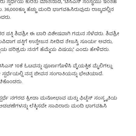
ು ಸ್ಪರ್ಧೆಯ ಕುರಿತು ಮಾತನಾಡಿ, “ಟಿಸಿಎಸ್ ಸಂಸ್ಥೆಯು ಇಂತಹ
36,000ಕ್ಕೂ ಹೆಚ್ಚು ಮಂದಿ ಭಾಗವಹಿಸಿರುವುದು ರಾಜ್ಯದಲ್ಲಿನ
ಂದರು.
 ಪತ್ನಿ ಶಿವಶ್ರೀ ಈ ಬಾರಿ ವಿಶೇಷವಾಗಿ ಗಮನ ಸೆಳೆದರು. ಶಿವಶ್ರೀ
ಲುಪಿದಾಗ ಪತ್ನಿಗೆ ಉತ್ತೇಜನ ನೀಡಿದ ತೇಜಸ್ವಿ ಸೂರ್ಯ ಅವರು,
್ನಿಯ ಪರಿಶ್ರಮ ನನಗೆ ಹೆಮ್ಮೆಯ ವಿಷಯ,” ಎಂದು ಹೇಳಿದರು.
ಿಎಸ್ 10ಕೆ ಓಟವನ್ನು ಪೂರ್ಣಗೊಳಿಸಿ ವೈಯಕ್ತಿಕ ಮೈಲಿಗಲ್ಲು
ೇ ಸ್ಪರ್ಧೆಯಲ್ಲಿ ನನ್ನ ಜೀವನ ಸಂಗಾತಿಯನ್ನು ಭೇಟಿಯಾದೆ.
ಂಚಿಕೊಂಡರು.
 ಸ್ಪರ್ಧೆ ನಗರದ ಕ್ರೀಡಾ ಮನೋಭಾವ ಮತ್ತು ಫಿಟ್ನೆಸ್ ಸಂಸ್ಕೃತಿಯ
ಡಚಣೆಗಳನ್ನು ಲೆಕ್ಕಿಸದೇ ಸಾವಿರಾರು ಮಂದಿ ಭಾಗವಹಿಸಿ