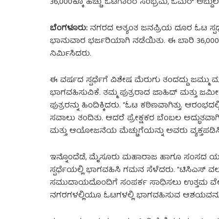
36,000ಕ್ಕೂ ಹೆಚ್ಚು ಓಟಗಾರರ ಸಂಭ್ರಮ, ಓಮರ್ ಅಬ್ದ
ಬೆಂಗಳೂರು:
ನಗರದ ಅತ್ಯಂತ ಜನಪ್ರಿಯ ದೂರ ಓಟ ಸ್ಪರ್ಧೆ
ಭಾನುವಾರ ಭರ್ಜರಿಯಾಗಿ ನಡೆಯಿತು. ಈ ಬಾರಿ 36,000
ನಿರ್ಮಿಸಿದರು.
ಈ ವರ್ಷದ ಸ್ಪರ್ಧೆಗೆ ವಿಶೇಷ ಮೆರುಗು ತಂದದ್ದು ಜಮ್ಮು ಮ
ಭಾಗವಹಿಸುವಿಕೆ. ತಮ್ಮ ಪುತ್ರರಾದ ಜಾಹಿದ್ ಮತ್ತು ಜಮೀರ್
ಪುತ್ರರನ್ನು ಹಿಂದಿಕ್ಕಿದರು. “ಓಟ ಕಠಿಣವಾಗಿತ್ತು. ಆರಂ
ಸವಾಲು ತಂದಿತು. ಆದರೆ ಪ್ರೇಕ್ಷಕರ ಬೆಂಬಲ ಅದ್ಭುತವಾ
ಮತ್ತು ಆಯೋಜನೆಯ ಮೆಚ್ಚುಗೆಯನ್ನು ಅವರು ವ್ಯಕ್ತಪಡಿಸ
ಇನ್ನೊಂದೆಡೆ, ಮೈಸೂರು ಮಹಾರಾಜ ಹಾಗೂ ಸಂಸದ ಯದ
ಸ್ಪರ್ಧೆಯಲ್ಲಿ ಭಾಗವಹಿಸಿ ಗಮನ ಸೆಳೆದರು. “ಟಿಸಿಎಸ್ ವ
ಸಮುದಾಯದೊಂದಿಗೆ ಸಂಪರ್ಕ ಸಾಧಿಸಲು ಉತ್ತಮ ವೇದಿಕೆ,
ನಗರಗಳಲ್ಲಿಯೂ ಓಟಗಳಲ್ಲಿ ಭಾಗವಹಿಸುವ ಆಶಯವನ್ನೂ ವ