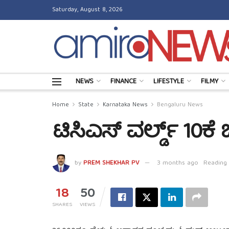
Saturday, August 8, 2026
NEWS
FINANCE
LIFESTYLE
FILMY
Home
State
Karnataka News
Bengaluru News
ಟಿಸಿಎಸ್ ವರ್ಲ್ಡ್ 10ಕ
by
PREM SHEKHAR PV
3 months ago
Reading 
18
50
SHARES
VIEWS