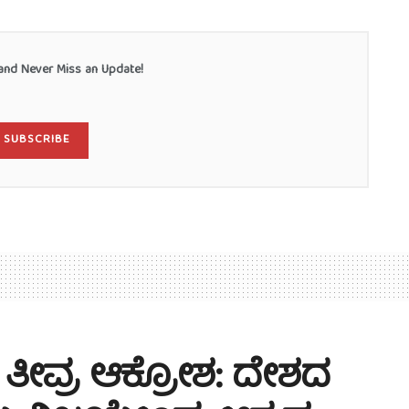
nd Never Miss an Update!
SUBSCRIBE
ಪಿ ತೀವ್ರ ಆಕ್ರೋಶ: ದೇಶದ