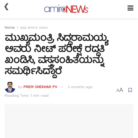
❮
Home
app amiro news
ಮುಖ್ಯಮಂತ್ರಿ ಸಿದ್ದರಾಮಯ್ಯ
ಅವರು ನೀಟ್ ಪರೀಕ್ಷೆ ರದ್ದತಿ
ಖಂಡಿಸಿ, ವಸ್ತ್ರಸಂಹಿತೆಯನ್ನು
ಸಮರ್ಥಿಸಿದ್ದಾರೆ
by
PREM SHEKHAR PV
3 months ago
A
A
Reading Time: 1 min read