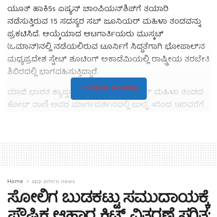
ಯೂತ್ ಹಾಕಿ5s ಏಷ್ಯನ್ ಚಾಂಪಿಯನ್‌ಶಿಪ್‌ಗೆ ತಯಾರಿ
ನಡೆಸುತ್ತಿರುವ 15 ಸದಸ್ಯರ ಸಬ್ ಜೂನಿಯರ್ ಮಹಿಳಾ ತಂಡವನ್ನು
ಪ್ರಕಟಿಸಿದೆ. ಆಯ್ಕೆಯಾದ ಆಟಗಾರ್ತಿಯರು ಮುಸ್ಕಟ್
(ಒಮಾನ್)ನಲ್ಲಿ ನಡೆಯಲಿರುವ ಟೂರ್ನಿಗೆ ಸಿದ್ಧತೆಗಾಗಿ ಭೋಪಾಲ್‌ನ
ಮಧ್ಯಪ್ರದೇಶ ಸ್ಟೇಟ್ ಶೂಟಿಂಗ್ ಅಕಾಡೆಮಿಯಲ್ಲಿ ರಾಷ್ಟ್ರೀಯ ತರಬೇತಿ
ಶಿಬಿರದಲ್ಲಿ ಭಾಗವಹಿಸುತ್ತಿದ್ದಾರೆ.
Continue Reading
ಮಾಜಿ ಭಾರತ ಕ್ಯಾಪ್ಟನ್ ಮತ್ತು ಸಬ್ ಜೂನಿಯರ್ ಮಹಿಳಾ ತಂಡದ
ಕೋಚ್ ರಾಣಿ ಅವರ ಮಾರ್ಗದರ್ಶನದಲ್ಲಿ ಜುಲೈ 4ರಿಂದ 18ರವರೆಗೆ
ಈ ಪೂರ್ವಸಿದ್ಧತಾ ಶಿಬಿರ ನಡೆಯುತ್ತಿದೆ.
ಹಾಕಿಯಲ್ಲಿ ಪ್ರಮುಖ ಹೈ-ಪರ್ಫಾರ್ಮೆನ್ಸ್ ಕೇಂದ್ರವಾಗಿ ಭೋಪಾಲ್
ಹೊರಹೊಮ್ಮಿದೆ. ಇದಕ್ಕೂ ಮುನ್ನ ಸಬ್ ಜೂನಿಯರ್ ರಾಷ್ಟ್ರೀಯ
ತರಬೇತಿ ಶಿಬಿರಗಳು ಮತ್ತು ಯು-18 ಏಷ್ಯಾ ಕಪ್ ಪೂರ್ವಸಿದ್ಧತಾ
ಶಿಬಿರಗಳನ್ನು ಆಯೋಜಿಸಿದೆ. ಮಧ್ಯಪ್ರದೇಶ ಸ್ಟೇಟ್ ಶೂಟಿಂಗ್
Home
app amiro news
ಅಕಾಡೆಮಿಯ ಅತ್ಯಾಧುನಿಕ ಸೌಲಭ್ಯಗಳು ದೇಶದ ಉದಯೋನ್ಮುಖ
ಸೋಲಿಗ ಬುಡಕಟ್ಟು ಸಮುದಾಯಕ್ಕೆ
ಹಾಕಿ ಪ್ರತಿಭೆಗಳನ್ನು ಬೆಳೆಸಲು ಸೂಕ್ತ ವಾತಾವರಣವನ್ನು
ಪೌಷ್ಟಿಕ ಆಹಾರ ಕಿಟ್ ವಿತರಣೆ ಸ್ಥಗಿತ:
ಒದಗಿಸುತ್ತವೆ.