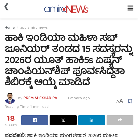
❮
Home
app amiro news
ಹಾಕಿ ಇಂಡಿಯಾ ಮಹಿಳಾ ಸಬ್
ಜೂನಿಯರ್ ತಂಡದ 15 ಸದಸ್ಯರನ್ನು
2026ರ ಯೂತ್ ಹಾಕಿ5s ಏಷ್ಯನ್
ಚಾಂಪಿಯನ್‌ಶಿಪ್ ಪೂರ್ವಸಿದ್ಧತಾ
ಶಿಬಿರಕ್ಕೆ ಆಯ್ಕೆ ಮಾಡಿದೆ
by
PREM SHEKHAR PV
1 month ago
A
A
Reading Time: 1 min read
18
SHARES
ನವದೆಹಲಿ:
ಹಾಕಿ ಇಂಡಿಯಾ ಮಂಗಳವಾರ 2026ರ ಮಹಿಳಾ