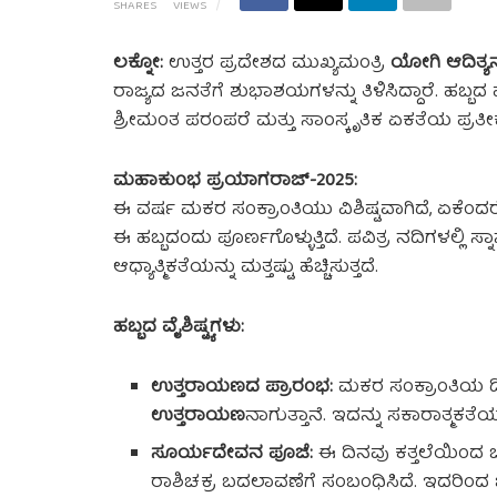
SHARES
VIEWS
ಲಕ್ನೋ:
ಉತ್ತರ ಪ್ರದೇಶದ ಮುಖ್ಯಮಂತ್ರಿ
ಯೋಗಿ ಆದಿತ್ಯ
ರಾಜ್ಯದ ಜನತೆಗೆ ಶುಭಾಶಯಗಳನ್ನು ತಿಳಿಸಿದ್ದಾರೆ. ಹಬ್ಬದ 
ಶ್ರೀಮಂತ ಪರಂಪರೆ ಮತ್ತು ಸಾಂಸ್ಕೃತಿಕ ಏಕತೆಯ ಪ್ರತೀಕ
ಮಹಾಕುಂಭ ಪ್ರಯಾಗರಾಜ್-2025:
ಈ ವರ್ಷ ಮಕರ ಸಂಕ್ರಾಂತಿಯು ವಿಶಿಷ್ಟವಾಗಿದೆ, ಏಕೆಂದ
ಈ ಹಬ್ಬದಂದು ಪೂರ್ಣಗೊಳ್ಳುತ್ತಿದೆ. ಪವಿತ್ರ ನದಿಗಳಲ್ಲಿ 
ಆಧ್ಯಾತ್ಮಿಕತೆಯನ್ನು ಮತ್ತಷ್ಟು ಹೆಚ್ಚಿಸುತ್ತದೆ.
ಹಬ್ಬದ ವೈಶಿಷ್ಟ್ಯಗಳು:
ಉತ್ತರಾಯಣದ ಪ್ರಾರಂಭ:
ಮಕರ ಸಂಕ್ರಾಂತಿಯ ದಿ
ಉತ್ತರಾಯಣ
ನಾಗುತ್ತಾನೆ. ಇದನ್ನು ಸಕಾರಾತ್ಮಕತ
ಸೂರ್ಯದೇವನ ಪೂಜೆ:
ಈ ದಿನವು ಕತ್ತಲೆಯಿಂದ ಬ
ರಾಶಿಚಕ್ರ ಬದಲಾವಣೆಗೆ ಸಂಬಂಧಿಸಿದೆ. ಇದರಿಂದ ಜೀವಂ