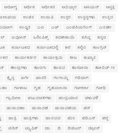
ಆರೋಗ್ಯ
ಆರ್ಥಿಕ
ಆರ್ಥಿಕತೆ
ಆವಿಷ್ಕಾರ
ಆಸಿಯನ್
ಆಸ್ಪತ್ರೆ
ಇಲಾಖೆಯ
ಉಚಿತ
ಉಡುಪಿ
ಉತ್ತರ
ಉತ್ಪನ್ನಗಳು
ಉತ್ಸವ
ಪಯೋಗ
ಉಷ್ಣತೆ
ಎಐ
ಎಚ್‌
ಎಂಜಿನಿಯರಿಂಗ್
ಎನರ್ಜೀ
ಲ್
ಐಫೋನ್
ಒಲಿಂಪಿಕ್ಸ್
ಕದಳೇಕಾಯಿ
ಕನಿಷ್ಠ
ಕನ್ನಡ
ಾಟಕ
ಕರ್ನಾಟಕದ
ಕರ್ನಾಟಕದಲ್ಲಿ
ಕಲೆ
ಕಲ್ಲಿನ
ಕಾಂಗ್ರೆಸ್
ಮಿಕರ
ಕಾರ್ಯಕರ್ತರ
ಕಾರ್ಯಕ್ರಮ
ಕೀಟ
ಕುಖ್ಯಾತ
ಸ್
ಕೇಂದ್ರಗಳು
ಕೊಡಗು
ಕೊಡವ
ಕೊರೋನಾ
ಕೋವಿಡ್-19
ಂ
ಕ್ರೈಸ್ತ
ಖರ್ಗೆ
ಖಾತರಿ
ಗಂಗಾಮ್ಮ
ಗಡಿಭಾಗ
ುಹಾ
ಗೂಳಾಟ
ಗೃಹ
ಗೃಹಪಾಲನಾ
ಗೋಕರ್ಣ
ಗೋಧಿ
ಗ್ರಾಮೀಣ
ಚಟುವಟಿಕೆಗಳು
ಚಂದ್ರಯಾನ
ಚಳುವಳಿ
ಚುನಾವಣಾ
ಚುನಾವಣೆ
ಚುನಾವಣೆಯ
ಚೆಸ್
ಟ
ಜಾತ್ರೆ
ಜಾತ್ರೆಗಳು
ಜಾನಪದ
ಜಿ20
ಜಿಡಿಎಸ್
ಜಿಲ್ಲೆ
ಸ್
ಟೆನಿಸ್
ಟ್ರ್ಯಾಫಿಕ್
ಡಾ.
ಡಿ
ಡಿಜಿಟಲ್
ಡ್ರೋನ್