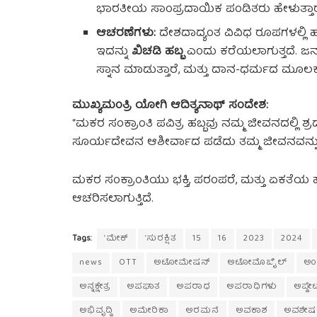
ಭಾರತೀಯ ಸಾಂಪ್ರದಾಯಿಕ ಪಂಡಿತರು ಹೇಳುತ್ತಾರ
ಆಚರಣೆಗಳು:
ದೇಶದಾದ್ಯಂತ ವಿವಿಧ ರೂಪಗಳಲ್ಲಿ ಹಬ್
ಇದನ್ನು
ಖಿಚಡಿ ಹಬ್ಬ
ಎಂದು ಕರೆಯಲಾಗುತ್ತದೆ. ಜನರು
ಸ್ನಾನ ಮಾಡುತ್ತಾರೆ, ಮತ್ತು ದಾನ-ಧರ್ಮದ ಮೂಲಕ ಹ
ಮುಖ್ಯಮಂತ್ರಿ ಯೋಗಿ ಆದಿತ್ಯನಾಥ್ ಸಂದೇಶ:
“ಮಕರ ಸಂಕ್ರಾಂತಿ ಪವಿತ್ರ ಹಬ್ಬವು ನಮ್ಮ ಜೀವನದಲ್ಲಿ ಶ್ರದ್ಧ
ಸೂರ್ಯದೇವನ ಆಶೀರ್ವಾದ ಪಡೆದು ತಮ್ಮ ಜೀವನವನ್ನು ಬೆ
ಮಕರ ಸಂಕ್ರಾಂತಿಯು ಭಕ್ತಿ, ಪರಂಪರೆ, ಮತ್ತು ಏಕತೆಯ ಹ
ಆಚರಿಸಲಾಗುತ್ತಿದೆ.
Tags:
‘ಮೇಕ್
‘ಸುರಕ್ಷಿತ
15
16
2023
2024
news
OTT
ಅಟೋಮೇಷನ್
ಅಟೋಮೊಬೈಲ್
ಅಂ
ಅನ್ನಕ್ಷೇತ್ರ
ಅಪಘಾತ
ಅಪರಾಧ
ಅಪರಾಧಿಗಳು
ಅಪ್ಡೇ
ಅಭಿವೃದ್ಧಿ
ಅಮೇರಿಕಾ
ಅರಮನೆ
ಅವಕಾಶ
ಅವಶೇಷ