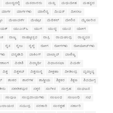
ಮಂಡ್ಯದಲ್ಲಿ
ಮತದಾರರು
ಮತ್ತು
ಮಧುಮೇಹ
ಮಹತ್ವದ
ಮಾರ್ಗ
ಮಾರ್ಗಗಳು
ಮಾಲಿನ್ಯ
ಮಿಷನ್
ಮೀಸಲು
ಲಿಂ
ಮೆಟಾವರ್ಸ್
ಮೆಟ್ರೋ
ಮೆಡಿಕಲ್
ಮೇಲಿನ
ಮೈಸೂರಿನ
ಯಶ್
ಯುಎನ್‌ಒ
ಯುಗ
ಯುದ್ಧ
ಯುವ
ಯೋಗ
ಂಶ
ರಾಜ್ಯ
ರಾಜ್ಯೋತ್ಸವ
ರಾತ್ರಿ
ರಾಮಚಂದ್ರ
ರಾಷ್ಟ್ರಪತಿ
ರೈತ
ರೈಲು
ರೈಲ್ವೆ
ರೋಗ
ರೋಗಗಳು
ರೋಬೋಟ್‌ಗಳು
ಗಳು
ವನ್ಯಜೀವಿ
ವಾಕಿಂಗ್
ವಾಟ್ಸಾಪ್
ವಾಣಿಜ್ಯ
ೇಶಾಂಗ
ವಿದೇಶಿ
ವಿದ್ಯಾರ್ಥಿ
ವಿಧಾನಸಭಾ
ವಿಮರ್ಶೆ
ವಿಶ್ವ
ವಿಶ್ವಕಪ್
ವಿಶ್ವಸಂಸ್ಥೆ
ವೀಕ್ಷಣಾ
ವೀರೇಂದ್ರ
ವೃದ್ಧಾಪ್ಯ
ಲ್
ಶಂಕರ
ಶಾಲೆಗಳ
ಶಾಸ್ತ್ರೀಯ
ಶಿಕ್ಷಕರ
ಶಿಕ್ಷಣ
ಶಿವಮೊಗ್ಗ
ಶೇರು
ಸಕಲೇಶಪುರ
ಸಕ್ಕರೆ
ಸಂಗೀತ
ಸಂಗ್ರಹ
ಸಂಘಟನೆ
ಸಂಪುಟ
ಸಂಪ್ರದಾಯಗಳು
ಸಂಬಂಧ
ಸಂಬಂಧಿ
ಸಭೆ
ುದಾಯದ
ಸಮುದ್ರ
ಸರಕಾರಿ
ಸಂರಕ್ಷಣೆ
ಸರ್ಕಾರಿ