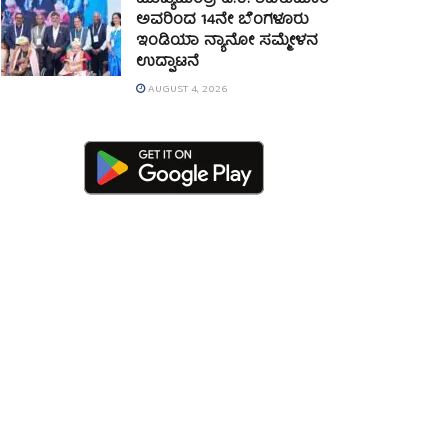
ಮುಖ್ಯಮಂತ್ರಿ ಡಿ.ಕೆ. ಶಿವಕುಮಾರ್
ಅವರಿಂದ 14ನೇ ಬೆಂಗಳೂರು
ಇಂಡಿಯಾ ನ್ಯಾನೋ ಸಮ್ಮೇಳನ
ಉದ್ಘಾಟನೆ
AUGUST 4, 2026