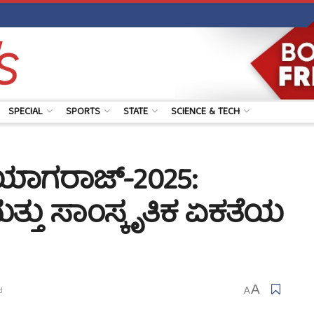
SPECIAL
SPORTS
STATE
SCIENCE & TECH
ರಯಾಗರಾಜ್-2025:
್ತು ಸಾಂಸ್ಕೃತಿಕ ಏಕತೆಯ
A
d
A