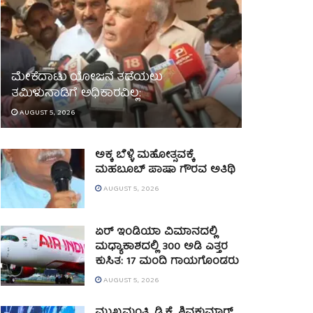
ಮೇಕೆದಾಟು ಯೋಜನೆ ತಡೆಯಲು
ತಮಿಳುನಾಡಿಗೆ ಅಧಿಕಾರವಿಲ್ಲ:
AUGUST 5, 2026
ಅಕ್ಕ ಬೆಳ್ಳಿ ಮಹೋತ್ಸವಕ್ಕೆ
ಮಹಬೂಬ್ ಪಾಷಾ ಗೌರವ ಅತಿಥಿ
AUGUST 5, 2026
ಏರ್ ಇಂಡಿಯಾ ವಿಮಾನದಲ್ಲಿ
ಮಧ್ಯಾಕಾಶದಲ್ಲಿ 300 ಅಡಿ ಎತ್ತರ
ಕುಸಿತ: 17 ಮಂದಿ ಗಾಯಗೊಂಡರು
AUGUST 5, 2026