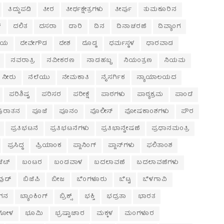
ತಿದ್ದುಪಡಿ
ತೀರ
ತೀರ್ಥಕ್ಷೇತ್ರಗಳು
ತೀರ್ಪು
ತುಮಕೂರಿನ
್
ದಲಿತ
ದಸರಾ
ದಾರಿ
ದಿನ
ದಿನಾಚರಣೆ
ದಿವ್ಯಾಂಗ
ಲಯ
ದೇವೇಗೌಡ
ದೇಶ
ದೊಡ್ಡ
ಧರ್ಮಸ್ಥಳ
ಧಾರವಾಡ
ನವರಾತ್ರಿ
ನವೀಕರಣ
ನಾಡಹಬ್ಬ
ನಿಯಂತ್ರಣ
ನಿಯಮ
ನೀರು
ನೆಲೆಯು
ನೇಮಕಾತಿ
ನೈಸರ್ಗಿಕ
ನ್ಯಾಯಾಲಯದ
ಪರಿಶಿಷ್ಟ
ಪರಿಸರ
ಪರೀಕ್ಷೆ
ಪಾಠಗಳು
ಪಾಠ್ಯಕ್ರಮ
ಪಾಂಡೆ
ಪುರಾತನ
ಪೂಜೆ
ಪೂನಂ
ಪೊಲೀಸ್
ಪೋಷಕಾಂಶಗಳು
ಪೌರ
ಪ್ರತಿಭಟನೆ
ಪ್ರತಿಭಟನೆಗಳು
ಪ್ರತಿಭಾನ್ವೇಷಣೆ
ಪ್ರಧಾನಮಂತ್ರಿ
ಪ್ರಸಿದ್ಧ
ಪ್ರಿಯಾಂಕ
ಪ್ಲಾನಿಂಗ್
ಪ್ಲಾನ್‌ಗಳು
ಫಲಿತಾಂಶ
ೆಟ್
ಬಂಟರ
ಬಂಡವಾಳ
ಬದಲಾವಣೆ
ಬದಲಾವಣೆಗಳು
ವುಡ್
ಬಿಜೆಪಿ
ಬೀಜ
ಬೆಂಗಳೂರು
ಬೆಟ್ಟ
ಬೆಳಗಾವಿ
ಂಗನ
ಬ್ಯಾಂಕಿಂಗ್
ಬ್ರಿಕ್ಸ್
ಭಕ್ತಿ
ಭದ್ರತಾ
ಭಾರತ
ಗೋಳ
ಭೂಮಿ
ಭ್ರಷ್ಟಾಚಾರ
ಮಕ್ಕಳ
ಮಂಗಳೂರ