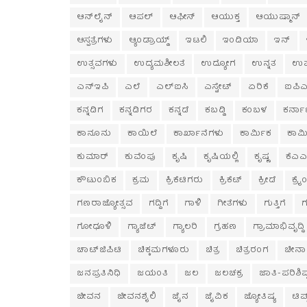
ಆನ್‌ಲೈನ್
ಆಪಲ್
ಆಫೀಸ್
ಆಯುಕ್ತ
ಆಯುಷ್ಮಾನ್
ಆಸ್ಪತ್ರೆಗಳು
ಆ್ಯಂಡ್ರಾಯ್ಡ್
ಇಟಲಿ
ಇಂಡಿಯಾ
ಇನ್
ಉತ್ಸವಗಳು
ಉದ್ಯಮಶೀಲತೆ
ಉದ್ಯೋಗ
ಉನ್ನತ
ಉ
ಎನ್‌ಇಪಿ
ಎಲೆ
ಎಲ್‌ಐಸಿ
ಎಸ್ಟೇಟ್
ಏರಿಕೆ
ಐಪಿಎ
ಕನ್ನಡಿಗ
ಕನ್ನಡಿಗರ
ಕನ್ನಡೆ
ಕಬಡ್ಡಿ
ಕಂಬಳ
ಕರ್ನ
ಕಾನೂನು
ಕಾಯಿಲೆ
ಕಾರ್ಖಾನೆಗಳು
ಕಾರ್ಮಿಕ
ಕಾರ್
ಕುಮಾರ್
ಕುವೆಂಪು
ಕೃಷಿ
ಕೃಷಿಯಲ್ಲಿ
ಕೃಷ್ಣ
ಕೆಎಎ
ಕೌಟುಂಬಿಕ
ಕ್ರಮ
ಕ್ರಿಕೆಟಿಗರು
ಕ್ರಿಕೆಟ್
ಕ್ರೀಡೆ
ಕ್ರೈ
ಗಣರಾಜ್ಯೋತ್ಸವ
ಗದ್ದಿಗೆ
ಗಾಳಿ
ಗೀತೆಗಳು
ಗುತ್ತಿಗೆ
ಗ
ಗೋಧೂಳಿ
ಗ್ಯಾಜೆಟ್
ಗ್ಯಾಲರಿ
ಗ್ರಹಣ
ಗ್ರಾಮಾಭಿವೃದ್ಧಿ
ಚಾಟ್‌ಜಿಪಿಟಿ
ಚಿಕ್ಕಮಗಳೂರು
ಚಿತ್ರ
ಚಿತ್ರರಂಗ
ಚೀನಾ
ಜನಪ್ರತಿನಿಧಿ
ಜಯಂತಿ
ಜಲ
ಜಲಚಕ್ರ
ಜಾತಿ-ಪರಿಶಿಷ್
ಜೀವನ
ಜೀವನಶೈಲಿ
ಜೈನ
ಜೈವಿಕ
ಜ್ಯೋತಿಷ್ಯ
ಟಿಪ್