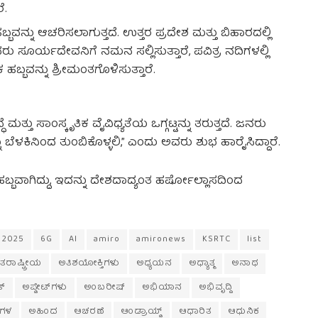
ೆ.
ಬವನ್ನು ಆಚರಿಸಲಾಗುತ್ತದೆ. ಉತ್ತರ ಪ್ರದೇಶ ಮತ್ತು ಬಿಹಾರದಲ್ಲಿ
 ಸೂರ್ಯದೇವನಿಗೆ ನಮನ ಸಲ್ಲಿಸುತ್ತಾರೆ, ಪವಿತ್ರ ನದಿಗಳಲ್ಲಿ
ಬ್ಬವನ್ನು ಶ್ರೀಮಂತಗೊಳಿಸುತ್ತಾರೆ.
ೆ ಮತ್ತು ಸಾಂಸ್ಕೃತಿಕ ವೈವಿಧ್ಯತೆಯ ಒಗ್ಗಟ್ಟನ್ನು ತರುತ್ತದೆ. ಜನರು
ಳಕಿನಿಂದ ತುಂಬಿಕೊಳ್ಳಲಿ,” ಎಂದು ಅವರು ಶುಭ ಹಾರೈಸಿದ್ದಾರೆ.
ಬ್ಬವಾಗಿದ್ದು, ಇದನ್ನು ದೇಶದಾದ್ಯಂತ ಹರ್ಷೋಲ್ಲಾಸದಿಂದ
2025
6G
AI
amiro
amironews
KSRTC
list
ತರಾಷ್ಟ್ರೀಯ
ಅತಿಶಯೋಕ್ತಿಗಳು
ಅಧ್ಯಯನ
ಅಧ್ಯಾತ್ಮ
ಅನಾಥ
ಟ್
ಅಪ್ಡೇಟ್‌ಗಳು
ಅಂಬರೀಷ್
ಅಭಿಯಾನ
ಅಭಿವೃದ್ದಿ
ಗಳ
ಅಹಿಂದ
ಆಚರಣೆ
ಆಂಡ್ರಾಯ್ಡ್
ಆಧಾರಿತ
ಆಧುನಿಕ