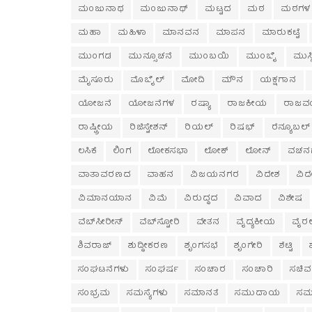
ಮಂಜುನಾಥ
ಮಂಜುನಾಥ್
ಮಟ್ಟದ
ಮಠ
ಮಠಗಳ
ಮಹಾ
ಮಹಿಳಾ
ಮಾನವನ
ಮಾಪನ
ಮಾರುಕಟ್ಟೆ
ಮುಂಗಡ
ಮುನ್ಸೂಚನೆ
ಮುಂಬಯಿ
ಮುಂಬೈ
ಮುಸ್
ಮೈಸೂರು
ಮೊಬೈಲ್
ಮೋದಿ
ಮೌನ
ಯಕ್ಷಗಾನ
ಯೋಜನೆ
ಯೋಜನೆಗಳ
ರಷ್ಯಾ
ರಾಜಕೀಯ
ರಾಜವ
ರಾಷ್ಟ್ರೀಯ
ರಿಜಿಸ್ಟೇಶನ್
ರಿಯಲ್
ರಿಷಭ್
ರೆನ್ಯೂಬಲ್
ಲಸಿಕೆ
ಲಿಂಗ
ಲೋಕಸಭಾ
ಲೋಕ್
ಲೋನ್
ವಚನ
ವಾತಾವರಣದ
ವಾಹನ
ವಿಜಯನಗರ
ವಿದೇಶ
ವಿದ
ವಿಮಾನಯಾನ
ವಿಮೆ
ವಿರುದ್ಧದ
ವಿವಾದ
ವಿಶೇಷ
ವೆಬ್‌ಸೀರೀಸ್
ವೆಬ್‌ಸ್ಟೋರಿ
ವೇತನ
ವೈದ್ಯಕೀಯ
ವೈರ
ಶಿವರಾಜ್
ಶುದ್ಧೀಕರಣ
ಶೃಂಗಸಭೆ
ಶೃಂಗೇರಿ
ಶೆಟ್ಟಿ
ಸಂಘಟನೆಗಳು
ಸಂಘರ್ಷ
ಸಂಚಾರ
ಸಂಚಾರಿ
ಸಚಿವ
ಸಂಭ್ರಮ
ಸಮಸ್ಯೆಗಳು
ಸಮಾನತೆ
ಸಮುದಾಯ
ಸಮ