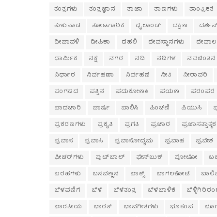
ತಂತ್ರಗಳು
ತಂತ್ರಜ್ಞಾನ
ತಾಜಾ
ತಾಣಗಳು
ತಾಂತ್ರಿಕತೆ
ತುಳುನಾಡ
ತೋಟಗಾರಿಕೆ
ಥೈಲಾಂಡ್
ದಕ್ಷಿಣ
ದರ್ಶನ
ದೀಪಾವಳಿ
ದೀಪಿಕಾ
ದೆಹಲಿ
ದೇವಸ್ಥಾನಗಳು
ದೇವಾ
ಧಾರ್ಮಿಕ
ನಕ್ಷೆ
ನಗರ
ನದಿ
ನದಿಗಳ
ನವಚಿಂತನೆ
ನಿರ್ಧಾರ
ನಿರ್ವಹಣಾ
ನಿರ್ವಹಣೆ
ನೀತಿ
ನೀರಾವರಿ
ಪಂಗಡದ
ಪತ್ತಿನ
ಪದುಕೋಣé
ಪಯಣ
ಪರಂಪರೆ
ಪಾದಚಾರಿ
ಪಾರ್ಷೆ
ಪಾಲಿಸಿ
ಪಿಂಚಣಿ
ಪಿಯುಸಿ
ಪ್ರಕರಣಗಳು
ಪ್ರಕೃತಿ
ಪ್ರಗತಿ
ಪ್ರಚಾರ
ಪ್ರಜಾಸತ್ತಾತ್ಮಕ
ಪ್ರವಾಸ
ಪ್ರವಾಸಿ
ಪ್ರವಾಸೋದ್ಯಮ
ಪ್ರವಾಹ
ಪ್ರವೇಶ
ಫೀಚರ್‌ಗಳು
ಫುಟ್‌ಬಾಲ್
ಫೇಸ್‌ಬುಕ್
ಫೋಟೋ
ಬಜ
ಬರಹಗಳು
ಬಸವಣ್ಣನ
ಬಾಕ್ಸ್
ಬಾಗಲಕೋಟೆ
ಬಾಲಿ
ಬೆಳವಣಿಗೆ
ಬೆಳೆ
ಬೆಳೆತಂತ್ರ
ಬೆಳೆಬಾಳಿಕೆ
ಬೆಳ್ಳಿಗಿರಿರ
ಭಾರತೀಯ
ಭಾರತ್
ಭಾವಗೀತೆಗಳು
ಭೂಕಂಪ
ಭೂ