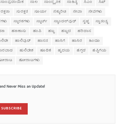
ಸಾಂಪ್ರದಾಯಿಕ
ಸಾಲ
ಸಾಂಸ್ಕೃತಿಕ
ಸಾಹಿತ್ಯ
ಸಿಎಂ
ಸಿಖ್
ರಕ್ಷತಾ
ಸುರಕ್ಷತೆ
ಸೂರ್ಯ
ಸೆಕ್ಯುರಿಟಿ
ಸೇವಾ
ಸೇವೆಗಳು
ಥಳಗಳು
ಸ್ಮಾರಕಗಳು
ಸ್ಮಾರ್ಟ್
ಸ್ಯಾಂಡಲ್‌ವುಡ್
ಸ್ವಚ್ಚ
ಸ್ವಾತಂತ್ರ್ಯ
ಹಣ
ಹಣಕಾಸು
ಹಂಪಿ
ಹಬ್ಬ
ಹಬ್ಬದ
ಹರಿದಾಸ
ಾಲಿಡೇ
ಹಾಲಿವುಡ್
ಹಾಸನ
ಹಾಸಿಗೆ
ಹಾಸಿರ
ಹಿಂದೂ
ಿ-ಧಾರವಾಡ
ಹುಲಿವೇಶ
ಹೂಡಿಕೆ
ಹೃದಯ
ಹೆಗ್ಗಡೆ
ಹೆಪ್ಪಿಗೆಯ
ಹೋರಾಟ
ಹೋರಾಟಗಳು
nd Never Miss an Update!
SUBSCRIBE