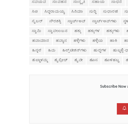
ಸವಯವ
ಸಂವಹನ
ಸಂಸ್ಕೃತಿ
ಸಹಾಯ
ಸಾಧನೆ
ಸಿಟಿ
ಸಿದ್ದರಾಮಯ್ಯ
ಸಿನಿಮಾ
ಸುದ್ದಿ
ಸುಧಾರಣೆ
ಸು
ಸೈಬರ್
ಸೌರಶಕ್ತಿ
ಸ್ಟಾರ್ಟ್‌ಅಪ್
ಸ್ಟಾರ್ಟ್‌ಅಪ್‌ಗಳು
ಸ್
ಸ್ವಾಮಿ
ಸ್ವಾವಲಂಬನ
ಹಕ್ಕು
ಹಕ್ಕುಗಳ
ಹಕ್ಕುಗಳು
ಹವಾಮಾನ
ಹವ್ಯಾಸ
ಹಳ್ಳಿಗಳು
ಹಳ್ಳಿಯ
ಹಾಕಿ
ಹ
ಹಿನ್ನಲೆ
ಹಿಮ
ಹಿಲ್ಸ್‌ಟೇಶನ್‌ಗಳು
ಹುದ್ದೆಗಳ
ಹುಬ್ಬಳ್ಳ
ಹೆಬ್ಬಾಳಮ್ಮ
ಹೈಬ್ರೀಡ್
ಹೈವೇ
ಹೊಸ
ಹೊಳೆಹಬ್ಬ
Subscribe Now a