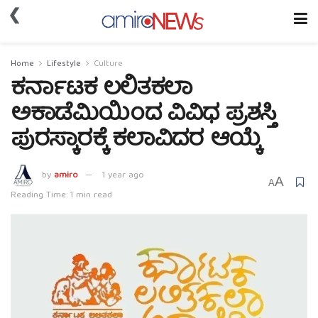
❮
Home
Lifestyle
Culture
ಕರ್ನಾಟಕ ಲಲಿತಕಲಾ
ಅಕಾಡೆಮಿಯಿಂದ ವಿವಿಧ ಪ್ರಶಸ್ತಿ
ಪುರಸ್ಕಾರಕ್ಕೆ ಕಲಾವಿದರ ಆಯ್ಕೆ
by
amiro
1 year ago
A
A
Reading Time: 1 min read