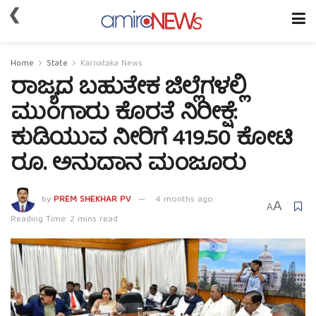
❮
Home
State
Karnataka News
ರಾಜ್ಯದ ಬಹುತೇಕ ಜಿಲ್ಲೆಗಳಲ್ಲಿ
ಮುಂಗಾರು ಕೊರತೆ ನಿರೀಕ್ಷೆ:
ಕುಡಿಯುವ ನೀರಿಗೆ 419.50 ಕೋಟಿ
ರೂ. ಅನುದಾನ ಮಂಜೂರು
by
PREM SHEKHAR PV
4 months ago
A
A
Reading Time: 2 mins read