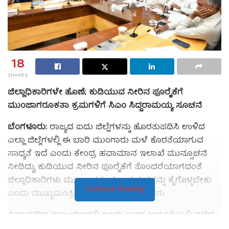
18
SHARES
ಜಿಲ್ಲಾಧಿಕಾರಿಗಳೇ ಹೊಣೆ; ಕುಡಿಯುವ ನೀರಿನ ಪೂರೈಕೆಗೆ
ಮುಂಜಾಗರೂಕತಾ ಕ್ರಮಗಳಿಗೆ ಸಿಎಂ ಸಿದ್ದರಾಮಯ್ಯ ಸೂಚನೆ
ಬೆಂಗಳೂರು:
ರಾಜ್ಯದ ಐದು ಜಿಲ್ಲೆಗಳನ್ನು ಹೊರತುಪಡಿಸಿ ಉಳಿದ
ಎಲ್ಲಾ ಜಿಲ್ಲೆಗಳಲ್ಲಿ ಈ ಬಾರಿ ಮುಂಗಾರು ಮಳೆ ಕೊರತೆಯಾಗುವ
ಸಾಧ್ಯತೆ ಇದೆ ಎಂದು ಕೇಂದ್ರ ಹವಾಮಾನ ಇಲಾಖೆ ಮುನ್ಸೂಚನೆ
ನೀಡಿದ್ದು, ಕುಡಿಯುವ ನೀರಿನ ಪೂರೈಕೆಗೆ ತೊಂದರೆಯಾಗದಂತೆ
ಜಿಲ್ಲಾಧಿಕಾರಿಗಳು ಮುಂಜಾಗರೂಕತಾ ಕ್ರಮಗಳನ್ನು ಕೈಗೊಳ್ಳಬೇಕು
Continue Reading
ಎಂದು ಮುಖ್ಯಮಂತ್ರಿ ಸಿದ್ದರಾಮಯ್ಯ ಸೂಚಿಸಿದರು.
ವಿಧಾನಸೌಧ ಸಭಾಂಗಣದಲ್ಲಿ ಇಂದು ಅವರ ಅಧ್ಯಕ್ಷತೆಯಲ್ಲಿ ನಡೆದ
ಗ್ರಾಮೀಣ ಹಾಗೂ ಪಟ್ಟಣ ಪ್ರದೇಶಗಳ ಕುಡಿಯುವ ನೀರು ಪೂರೈಕೆ