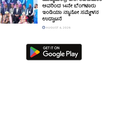
ಮುಖ್ಯಮಂತ್ರಿ ಡಿ.ಕೆ. ಶಿವಕುಮಾರ್
ಅವರಿಂದ 14ನೇ ಬೆಂಗಳೂರು
ಇಂಡಿಯಾ ನ್ಯಾನೋ ಸಮ್ಮೇಳನ
ಉದ್ಘಾಟನೆ
AUGUST 4, 2026