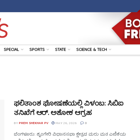
SPECIAL
SPORTS
STATE
SCIENCE & TECH
ಫಲಿತಾಂಶ ಘೋಷಣೆಯಲ್ಲಿ ವಿಳಂಬ: ಸಿಬಿಐ
ತನಿಖೆಗೆ ಆರ್. ಅಶೋಕ ಆಗ್ರಹ
BY
PREM SHEKHAR PV
MAY 26, 2026
0
ಬೆಂಗಳೂರು: ಶೃಂಗೇರಿ ವಿಧಾನಸಭಾ ಕ್ಷೇತ್ರದ ಮರು ಮತ ಎಣಿಕೆಯ