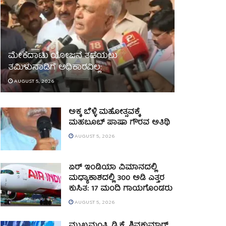
ಮೇಕೆದಾಟು ಯೋಜನೆ ತಡೆಯಲು
ತಮಿಳುನಾಡಿಗೆ ಅಧಿಕಾರವಿಲ್ಲ:
AUGUST 5, 2026
ಅಕ್ಕ ಬೆಳ್ಳಿ ಮಹೋತ್ಸವಕ್ಕೆ
ಮಹಬೂಬ್ ಪಾಷಾ ಗೌರವ ಅತಿಥಿ
AUGUST 5, 2026
ಏರ್ ಇಂಡಿಯಾ ವಿಮಾನದಲ್ಲಿ
ಮಧ್ಯಾಕಾಶದಲ್ಲಿ 300 ಅಡಿ ಎತ್ತರ
ಕುಸಿತ: 17 ಮಂದಿ ಗಾಯಗೊಂಡರು
AUGUST 5, 2026