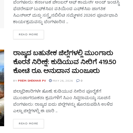
ಬೆಂಗಳೂರು: ಕರ್ನಾಟಕ ಚೇಂಬರ್ ಆಫ್ ಕಾಮರ್ಸ್ ಅಂಡ್ ಇಂಡಸ್ಟ್ರಿ
ಫೆಡರೇಷನ್ (ಎಫ್‌ಕೆಸಿಐ) ವತಿಯಿಂದ ಎಫ್‌ಕೆಸಿಐ ಜಾಗತಿಕ
ಸಿಎಸ್‌ಆರ್ ಮತ್ತು ಸಸ್ಟೈನಬಿಲಿಟಿ ಸಮ್ಮೇಳನ 2026ರ ಪೂರ್ವಭಾವಿ
ಕಾರ್ಯಕ್ರಮವನ್ನು ಬೆಂಗಳೂರಿನ ...
READ MORE
ರಾಜ್ಯದ ಬಹುತೇಕ ಜಿಲ್ಲೆಗಳಲ್ಲಿ ಮುಂಗಾರು
ಕೊರತೆ ನಿರೀಕ್ಷೆ: ಕುಡಿಯುವ ನೀರಿಗೆ 419.50
ಕೋಟಿ ರೂ. ಅನುದಾನ ಮಂಜೂರು
BY
PREM SHEKHAR PV
MAY 26, 2026
0
ಜಿಲ್ಲಾಧಿಕಾರಿಗಳೇ ಹೊಣೆ; ಕುಡಿಯುವ ನೀರಿನ ಪೂರೈಕೆಗೆ
ಮುಂಜಾಗರೂಕತಾ ಕ್ರಮಗಳಿಗೆ ಸಿಎಂ ಸಿದ್ದರಾಮಯ್ಯ ಸೂಚನೆ
ಬೆಂಗಳೂರು: ರಾಜ್ಯದ ಐದು ಜಿಲ್ಲೆಗಳನ್ನು ಹೊರತುಪಡಿಸಿ ಉಳಿದ
ಎಲ್ಲಾ ಜಿಲ್ಲೆಗಳಲ್ಲಿ ಈ ಬಾರಿ ...
READ MORE