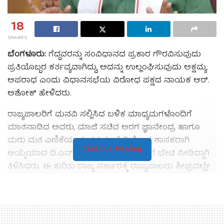
18
SHARES
ಬೆಂಗಳೂರು:
ಗೆದ್ದವರನ್ನು ಸಂವಿಧಾನದ ಪ್ರಕಾರ ಗೌರವಿಸುವುದು
ಪ್ರತಿಯೊಬ್ಬರ ಕರ್ತವ್ಯವಾಗಿದ್ದು, ಅದನ್ನು ಉಲ್ಲಂಘಿಸುವುದು ಅಕ್ಷಮ್ಯ
ಅಪರಾಧ ಎಂದು ವಿಧಾನಸಭೆಯ ವಿರೋಧ ಪಕ್ಷದ ನಾಯಕ ಆರ್.
ಅಶೋಕ್ ಹೇಳಿದರು.
ರಾಜ್ಯಪಾಲರಿಗೆ ಮನವಿ ಸಲ್ಲಿಸಿದ ಬಳಿಕ ಮಾಧ್ಯಮಗಳೊಂದಿಗೆ
ಮಾತನಾಡಿದ ಅವರು, ಮಾಜಿ ಸಚಿವ ಅರಗ ಜ್ಞಾನೇಂದ್ರ ಹಾಗೂ
ಮರು ಮತ ಎಣಿಕೆಯ ನಂತರ ಶೃಂಗೇರಿಯಿಂದ ಶಾಸಕರಾಗಿ
Continue Reading
ಆಯ್ಕೆಯಾದ ಡಿ.ಎನ್. ಜೀವರಾಜ್ ಅವರೊಂದಿಗೆ ಭೇಟಿ ನೀಡಿದ್ದಾಗಿ
ತಿಳಿಸಿದರು. ಈ ಕುರಿತು ರಾಜ್ಯ ಸರ್ಕಾರಕ್ಕೆ ರಾಜ್ಯಪಾಲರು ಶೀಘ್ರದಲ್ಲೇ
ಪತ್ರ ಬರೆಯುವ ಸಾಧ್ಯತೆ ಇದೆ ಎಂದರು.
ಶಾಸಕರಿಗೆ ಪ್ರಮಾಣವಚನವನ್ನು ಸಂವಿಧಾನಾತ್ಮಕವಾಗಿ ಸ್ಪೀಕರ್
ಬೋಧಿಸಬೇಕು. ಅದು ಸಾಧ್ಯವಾಗದಿದ್ದರೆ ರಾಜ್ಯಪಾಲರು