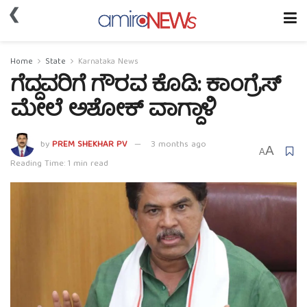
❮
Home
State
Karnataka News
ಗೆದ್ದವರಿಗೆ ಗೌರವ ಕೊಡಿ: ಕಾಂಗ್ರೆಸ್
ಮೇಲೆ ಅಶೋಕ್ ವಾಗ್ದಾಳಿ
by
PREM SHEKHAR PV
3 months ago
A
A
Reading Time: 1 min read