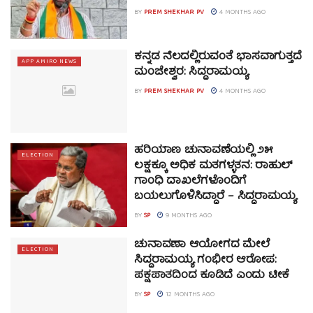
BY
PREM SHEKHAR PV
4 MONTHS AGO
ಕನ್ನಡ ನೆಲದಲ್ಲಿರುವಂತೆ ಭಾಸವಾಗುತ್ತದೆ
APP AMIRO NEWS
ಮಂಜೇಶ್ವರ: ಸಿದ್ದರಾಮಯ್ಯ
BY
PREM SHEKHAR PV
4 MONTHS AGO
ಹರಿಯಾಣ ಚುನಾವಣೆಯಲ್ಲಿ ೨೫
ELECTION
ಲಕ್ಷಕ್ಕೂ ಅಧಿಕ ಮತಗಳ್ಳತನ: ರಾಹುಲ್
ಗಾಂಧಿ ದಾಖಲೆಗಳೊಂದಿಗೆ
ಬಯಲುಗೊಳಿಸಿದ್ದಾರೆ – ಸಿದ್ದರಾಮಯ್ಯ
BY
SP
9 MONTHS AGO
ಚುನಾವಣಾ ಆಯೋಗದ ಮೇಲೆ
ELECTION
ಸಿದ್ದರಾಮಯ್ಯ ಗಂಭೀರ ಆರೋಪ:
ಪಕ್ಷಪಾತದಿಂದ ಕೂಡಿದೆ ಎಂದು ಟೀಕೆ
BY
SP
12 MONTHS AGO