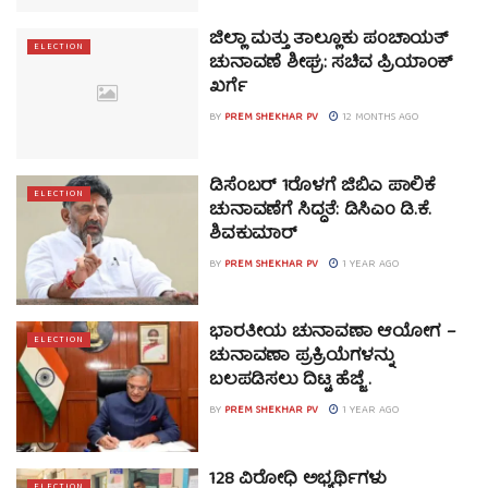
ಜಿಲ್ಲಾ ಮತ್ತು ತಾಲ್ಲೂಕು ಪಂಚಾಯತ್
ELECTION
ಚುನಾವಣೆ ಶೀಘ್ರ: ಸಚಿವ ಪ್ರಿಯಾಂಕ್
ಖರ್ಗೆ
BY
PREM SHEKHAR PV
12 MONTHS AGO
ಡಿಸೆಂಬರ್ 1ರೊಳಗೆ ಜಿಬಿಎ ಪಾಲಿಕೆ
ELECTION
ಚುನಾವಣೆಗೆ ಸಿದ್ಧತೆ: ಡಿಸಿಎಂ ಡಿ.ಕೆ.
ಶಿವಕುಮಾರ್
BY
PREM SHEKHAR PV
1 YEAR AGO
ಭಾರತೀಯ ಚುನಾವಣಾ ಆಯೋಗ –
ELECTION
ಚುನಾವಣಾ ಪ್ರಕ್ರಿಯೆಗಳನ್ನು
ಬಲಪಡಿಸಲು ದಿಟ್ಟ ಹೆಜ್ಜೆ .
BY
PREM SHEKHAR PV
1 YEAR AGO
128 ವಿರೋಧಿ ಅಭ್ಯರ್ಥಿಗಳು
ELECTION