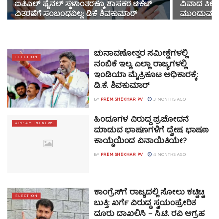
ಐಪಿಎಲ್ ಫೈನಲ್ ಸ್ಥಳಾಂತರಕ್ಕೂ ಶಾಸಕರ ಟಿಕೆಟ್
ವಿವಾದ ತೀವ್
ವಿತರಣೆಗೆ ಸಂಬಂಧವಿಲ್ಲ: ಡಿಕೆ ಶಿವಕುಮಾರ್
ಮುಂದುವರಿಕ
ಚುನಾವಣೋತ್ತರ ಸಮೀಕ್ಷೆಗಳಲ್ಲಿ
ELECTION
ನಂಬಿಕೆ ಇಲ್ಲ, ಎಲ್ಲಾ ರಾಜ್ಯಗಳಲ್ಲಿ
ಇಂಡಿಯಾ ಮೈತ್ರಿಕೂಟ ಅಧಿಕಾರಕ್ಕೆ:
ಡಿ.ಕೆ. ಶಿವಕುಮಾರ್
BY
PREM SHEKHAR PV
3 MONTHS AGO
ಹಿಂದೂಗಳ ವಿರುದ್ಧ ಪ್ರಚೋದನೆ
APP AMIRO NEWS
ಮಾಡುವ ಭಾಷಣಗಳಿಗೆ ದ್ವೇಷ ಭಾಷಣ
ಕಾಯ್ದೆಯಿಂದ ವಿನಾಯಿತಿಯೇ?
BY
PREM SHEKHAR PV
4 MONTHS AGO
ಕಾಂಗ್ರೆಸ್‍ಗೆ ರಾಜ್ಯದಲ್ಲಿ ಸೋಲು ಕಟ್ಟಿಟ್ಟ
ELECTION
ಬುತ್ತಿ: ಖರ್ಗೆ ವಿರುದ್ಧ ಸ್ವಯಂಪ್ರೇರಿತ
ದೂರು ದಾಖಲಿಸಿ – ಸಿ.ಟಿ. ರವಿ ಆಗ್ರಹ