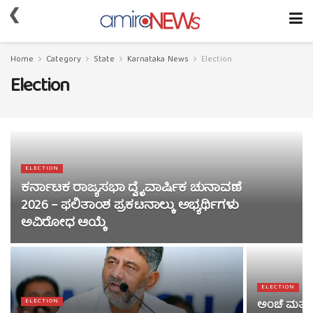
❮
Home
Category
State
Karnataka News
Election
Election
ELECTION
ಕರ್ನಾಟಕ ರಾಜ್ಯಸಭಾ ದ್ವೈವಾರ್ಷಿಕ ಚುನಾವಣೆ
2026 – ಫಲಿತಾಂಶ ಪ್ರಕಟನಾಲ್ಕು ಅಭ್ಯರ್ಥಿಗಳು
ಅವಿರೋಧ ಆಯ್ಕೆ
ELECTION
ELECTION
ಅಂಚೆ ಮತಗಳ