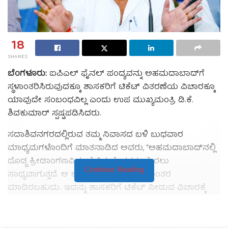
18
SHARES
ಬೆಂಗಳೂರು:
ಐಪಿಎಲ್ ಫೈನಲ್ ಪಂದ್ಯವನ್ನು ಅಹಮದಾಬಾದ್‌ಗೆ
ಸ್ಥಳಾಂತರಿಸಿರುವುದಕ್ಕೂ ಶಾಸಕರಿಗೆ ಟಿಕೆಟ್ ವಿತರಣೆಯ ವಿಚಾರಕ್ಕೂ
ಯಾವುದೇ ಸಂಬಂಧವಿಲ್ಲ ಎಂದು ಉಪ ಮುಖ್ಯಮಂತ್ರಿ ಡಿ.ಕೆ.
ಶಿವಕುಮಾರ್ ಸ್ಪಷ್ಟಪಡಿಸಿದರು.
ಸದಾಶಿವನಗರದಲ್ಲಿರುವ ತಮ್ಮ ನಿವಾಸದ ಬಳಿ ಬುಧವಾರ
ಮಾಧ್ಯಮಗಳೊಂದಿಗೆ ಮಾತನಾಡಿದ ಅವರು, “ಅಹಮದಾಬಾದ್‌ನಲ್ಲಿ
ದೊಡ್ಡ ಕ್ರೀಡಾಂಗಣವಿದ್ದು ಹೆಚ್ಚಿನ ಪ್ರೇಕ್ಷಕರು ಸೇರಲು
Continue Reading
ಸಾಧ್ಯವಾಗುತ್ತದೆ. ಆ ಕಾರಣಕ್ಕೆ ಪಂದ್ಯವನ್ನು ಸ್ಥಳಾಂತರ
ಮಾಡಿರಬಹುದು. ಇದನ್ನು ಶಾಸಕರಿಗೆ ಟಿಕೆಟ್ ನೀಡುವ ವಿಚಾರಕ್ಕೆ
ಸಂಬಂಧಿಸಬಾರದು” ಎಂದರು.
ಬೆಂಗಳೂರಿನಲ್ಲಿ ನಡೆಯಬೇಕಿದ್ದ ಐಪಿಎಲ್ ಫೈನಲ್ ಪಂದ್ಯವನ್ನು