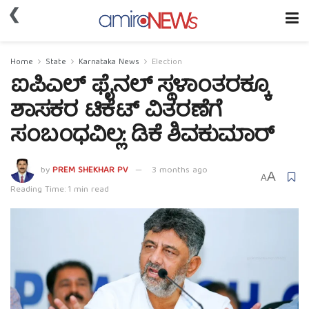
❮
Home
State
Karnataka News
Election
ಐಪಿಎಲ್ ಫೈನಲ್ ಸ್ಥಳಾಂತರಕ್ಕೂ
ಶಾಸಕರ ಟಿಕೆಟ್ ವಿತರಣೆಗೆ
ಸಂಬಂಧವಿಲ್ಲ: ಡಿಕೆ ಶಿವಕುಮಾರ್
by
PREM SHEKHAR PV
3 months ago
A
A
Reading Time: 1 min read