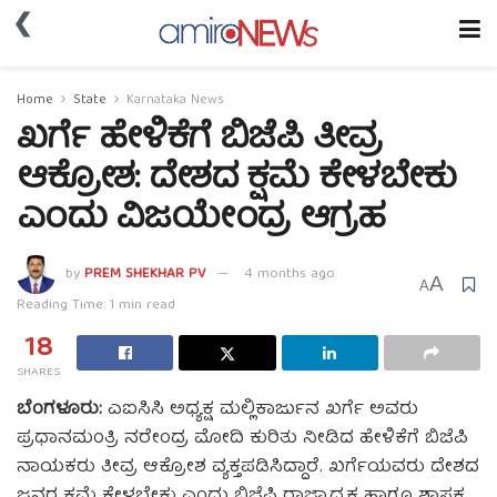
❮
Home
State
Karnataka News
ಖರ್ಗೆ ಹೇಳಿಕೆಗೆ ಬಿಜೆಪಿ ತೀವ್ರ
ಆಕ್ರೋಶ: ದೇಶದ ಕ್ಷಮೆ ಕೇಳಬೇಕು
ಎಂದು ವಿಜಯೇಂದ್ರ ಆಗ್ರಹ
by
PREM SHEKHAR PV
4 months ago
A
A
Reading Time: 1 min read
18
SHARES
ಬೆಂಗಳೂರು:
ಎಐಸಿಸಿ ಅಧ್ಯಕ್ಷ ಮಲ್ಲಿಕಾರ್ಜುನ ಖರ್ಗೆ ಅವರು
ಪ್ರಧಾನಮಂತ್ರಿ ನರೇಂದ್ರ ಮೋದಿ ಕುರಿತು ನೀಡಿದ ಹೇಳಿಕೆಗೆ ಬಿಜೆಪಿ
ನಾಯಕರು ತೀವ್ರ ಆಕ್ರೋಶ ವ್ಯಕ್ತಪಡಿಸಿದ್ದಾರೆ. ಖರ್ಗೆಯವರು ದೇಶದ
ಜನರ ಕ್ಷಮೆ ಕೇಳಬೇಕು ಎಂದು ಬಿಜೆಪಿ ರಾಜ್ಯಾಧ್ಯಕ್ಷ ಹಾಗೂ ಶಾಸಕ