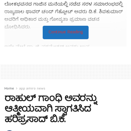
ಲೋಕಭವನದ ಗಾಜಿನ ಮನೆಯಲ್ಲಿ ನಡೆದ ಸರಳ ಸಮಾರಂಭದಲ್ಲಿ
ರಾಜ್ಯಪಾಲ ಥಾವರ್ ಚಂದ್ ಗೆಹ್ಲೋಟ್ ಅವರು ಡಿ.ಕೆ. ಶಿವಕುಮಾರ್
ಅವರಿಗೆ ಅಧಿಕಾರ ಮತ್ತು ಗೋಪ್ಯತಾ ಪ್ರಮಾಣ ವಚನ
ಬೋಧಿಸಿದರು.
Continue Reading
ಇದೇ ವೇಳೆ ಡಾ. ಜಿ. ಪರಮೇಶ್ವರ್ ಅವರು ಉಪ
ಮುಖ್ಯಮಂತ್ರಿಯಾಗಿ ಡಾ. ಬಿ.ಆರ್. ಅಂಬೇಡ್ಕರ್ ಅವರ ಹೆಸರಿನಲ್ಲಿ
ಪ್ರಮಾಣ ವಚನ ಸ್ವೀಕರಿಸಿದರು.
ಸಂಪುಟ ದರ್ಜೆಯ 12 ಮಂತ್ರಿಗಳು ಸಹ ರಾಜ್ಯಪಾಲರಿಂದ ಅಧಿಕಾರ
ಮತ್ತು ಗೋಪ್ಯತಾ ಪ್ರಮಾಣ ವಚನ ಸ್ವೀಕರಿಸಿದರು.
Home
app amiro news
ಪ್ರಮಾಣ ವಚನ ಸ್ವೀಕರಿಸಿದ ಮಂತ್ರಿಗಳು:
ರಾಹುಲ್ ಗಾಂಧಿ ಅವರನ್ನು
ಆತ್ಮೀಯವಾಗಿ ಸ್ವಾಗತಿಸಿದ
ಕೆ.ಹೆಚ್. ಮುನಿಯಪ್ಪ ಮತ್ತು ಕೆ.ಜೆ. ಜಾರ್ಜ್ – ದೇವರ ಹೆಸರಿನಲ್ಲಿ
ಹರಿಪ್ರಸಾದ್ ಬಿ.ಕೆ.
ಎಂ.ಬಿ. ಪಾಟೀಲ್ – ವಿಶ್ವಗುರು ಅಣ್ಣ ಬಸವಣ್ಣ, ಬಸವಾದಿ
ಶರಣರು ಮತ್ತು ವಿಶ್ವೈಕ್ಯ ಸಿದ್ದೇಶ್ವರ ಸ್ವಾಮೀಜಿ ಅವರ ಹೆಸರಿನಲ್ಲಿ