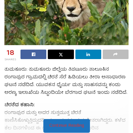
18
SHARES
ತುಮಕೂರು: ತುಮಕೂರು ಜಿಲ್ಲೆಯ ತಿಪಟೂರು ತಾಲೂಕಿನ
ರಂಗಾಪುರ ಗ್ರಾಮದಲ್ಲಿ ಚಿರತೆ ಸೆರೆ ಹಿಡಿಯಲು ತೀರಾ ಅಸಾಧಾರಣ
ಘಟನೆ ನಡೆದಿದೆ. ಯುವಕನ ಧೈರ್ಯ ಮತ್ತು ಸಾಹಸವನ್ನು ಕಂಡು
ಅರಣ್ಯ ಇಲಾಖೆಯ ಸಿಬ್ಬಂದಿಯೇ ಬೆರಗಾದ ಘಟನೆ ಇಂದು ನಡೆದಿದೆ.
ಚಿರತೆದ ಕಹಾನಿ:
ರಂಗಾಪುರ ಮತ್ತು ಅದರ ಸುತ್ತಮುತ್ತ ಚಿರತೆ
ಕಾಣಿಸಿಕೊಳ್ಳುತ್ತಿದ್ದುದರಿಂದ ಗ್ರಾಮಸ್ಥರು ಭಯಭೀತರಾಗಿದ್ದರು. ಕಳೆದ
Continue Reading
ಕೆಲ ದಿನಗಳಿಂದ ಈ ದಟ್ಟನಗುಹಿಯ ಪ್ರಾಣಿ ಊರಿನ