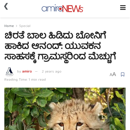
❮
Home
Special
ಚಿರತೆ ಬಾಲ ಹಿಡಿದು ಬೋನಿಗೆ
ಹಾಕಿದ ಆನಂದ್: ಯುವಕನ
ಸಾಹಸಕ್ಕೆ ಗ್ರಾಮಸ್ಥರಿಂದ ಮೆಚ್ಚುಗೆ
by
amiro
2 years ago
A
A
Reading Time: 1 min read