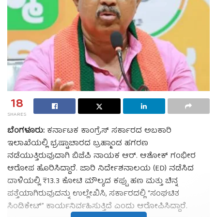
18
SHARES
ಬೆಂಗಳೂರು:
ಕರ್ನಾಟಕ ಕಾಂಗ್ರೆಸ್ ಸರ್ಕಾರದ ಅಬಕಾರಿ
ಇಲಾಖೆಯಲ್ಲಿ ಭ್ರಷ್ಟಾಚಾರದ ಬ್ರಹ್ಮಾಂಡ ಹಗರಣ
ನಡೆಯುತ್ತಿರುವುದಾಗಿ ಬಿಜೆಪಿ ನಾಯಕ ಆರ್. ಆಶೋಕ್ ಗಂಭೀರ
ಆರೋಪ ಹೊರಿಸಿದ್ದಾರೆ. ಜಾರಿ ನಿರ್ದೇಶನಾಲಯ (ED) ನಡೆಸಿದ
ದಾಳಿಯಲ್ಲಿ ₹13.3 ಕೋಟಿ ಮೌಲ್ಯದ ಕಪ್ಪು ಹಣ ಮತ್ತು ಚಿನ್ನ
ಪತ್ತೆಯಾಗಿರುವುದನ್ನು ಉಲ್ಲೇಖಿಸಿ, ಸರ್ಕಾರದಲ್ಲಿ “ಸಂಘಟಿತ
ಸಿಂಡಿಕೇಟ್” ಕಾರ್ಯನಿರ್ವಹಿಸುತ್ತಿದೆ ಎಂದು ಆರೋಪಿಸಿದ್ದಾರೆ.