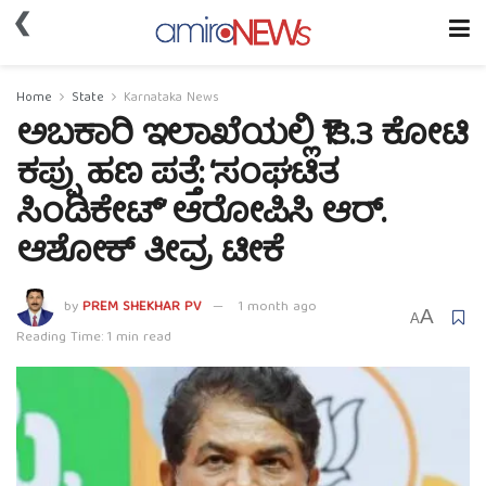
❮
Home
State
Karnataka News
ಅಬಕಾರಿ ಇಲಾಖೆಯಲ್ಲಿ ₹13.3 ಕೋಟಿ
ಕಪ್ಪು ಹಣ ಪತ್ತೆ: ‘ಸಂಘಟಿತ
ಸಿಂಡಿಕೇಟ್’ ಆರೋಪಿಸಿ ಆರ್.
ಆಶೋಕ್ ತೀವ್ರ ಟೀಕೆ
by
PREM SHEKHAR PV
1 month ago
A
A
Reading Time: 1 min read