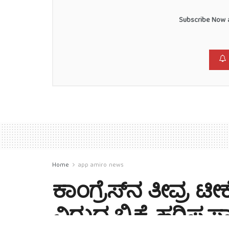
Subscribe Now a
Home
app amiro news
ಕಾಂಗ್ರೆಸ್‌ನ ತೀವ್ರ ಟೀಕ
ವಿರುದ್ಧ ಬಿ.ಕೆ. ಹರಿಪ್ರಸ