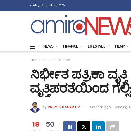
Friday, August 7, 2026
NEWS
FINANCE
LIFESTYLE
FILMY
Home
app amiro news
ನಿರ್ಭೀತ ಪತ್ರಿಕಾ ವೃತ್ತ
ವೃತ್ತಿಪರತೆಯಿಂದ ಗೆಲ್ಲ
by
PREM SHEKHAR PV
1 month ago
Reading T
18
50