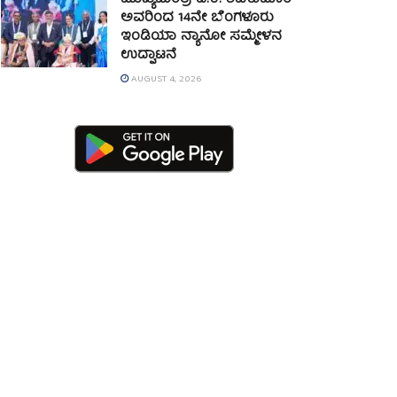
ಮುಖ್ಯಮಂತ್ರಿ ಡಿ.ಕೆ. ಶಿವಕುಮಾರ್
ಅವರಿಂದ 14ನೇ ಬೆಂಗಳೂರು
ಇಂಡಿಯಾ ನ್ಯಾನೋ ಸಮ್ಮೇಳನ
ಉದ್ಘಾಟನೆ
AUGUST 4, 2026