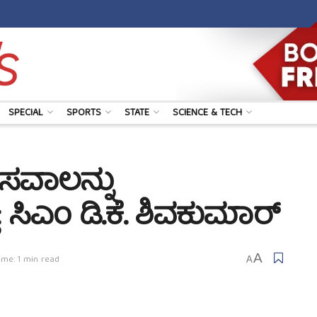
SPECIAL
SPORTS
STATE
SCIENCE & TECH
ಿ ಸವಾಲನ್ನು
ಿ: ಸಿಎಂ ಡಿ.ಕೆ. ಶಿವಕುಮಾರ್
A
ime: 1 min read
A