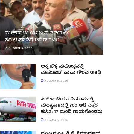
ಮೇಕೆದಾಟು ಯೋಜನೆ ತಡೆಯಲು
ತಮಿಳುನಾಡಿಗೆ ಅಧಿಕಾರವಿಲ್ಲ:
AUGUST 5, 2026
ಅಕ್ಕ ಬೆಳ್ಳಿ ಮಹೋತ್ಸವಕ್ಕೆ
ಮಹಬೂಬ್ ಪಾಷಾ ಗೌರವ ಅತಿಥಿ
AUGUST 5, 2026
ಏರ್ ಇಂಡಿಯಾ ವಿಮಾನದಲ್ಲಿ
ಮಧ್ಯಾಕಾಶದಲ್ಲಿ 300 ಅಡಿ ಎತ್ತರ
ಕುಸಿತ: 17 ಮಂದಿ ಗಾಯಗೊಂಡರು
AUGUST 5, 2026