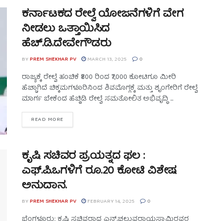
ಕರ್ನಾಟಕದ ರೇಲ್ವೆ ಯೋಜನೆಗಳಿಗೆ ವೇಗ
ನೀಡಲು ಒತ್ತಾಯಿಸಿದ
ಹೆಚ್.ಡಿ.ದೇವೇಗೌಡರು
BY
PREM SHEKHAR PV
MARCH 13, 2025
0
ರಾಜ್ಯಕ್ಕೆ ರೇಲ್ವೆ ಹಂಚಿಕೆ ₹800 ರಿಂದ ₹7,000 ಕೋಟಿಗೂ ಮೀರಿ
ಹೆಚ್ಚಾಗಿದೆ ಚಿಕ್ಕಮಗಳೂರಿನಿಂದ ಶಿವಮೊಗ್ಗಕ್ಕೆ ಮತ್ತು ಶೃಂಗೇರಿಗೆ ರೇಲ್ವೆ
ಮಾರ್ಗ ಬೇಕೆಂದ ಹೆಚ್ಡಿಡಿ ರೇಲ್ವೆ ಸಮತೋಲಿತ ಅಭಿವೃದ್ಧಿ ...
READ MORE
ಕೃಷಿ ಸಚಿವರ ಪ್ರಯತ್ನದ ಫಲ :
ಎಫ್.ಪಿ.ಒಗಳಿಗೆ ರೂ.20 ಕೋಟಿ ವಿಶೇಷ
ಅನುದಾನ.
BY
PREM SHEKHAR PV
FEBRUARY 14, 2025
0
ಬೆಂಗಳೂರು: ಕೃಷಿ ಸಚಿವರಾದ ಎನ್.ಚಲುವರಾಯಸ್ವಾಮಿರವರ