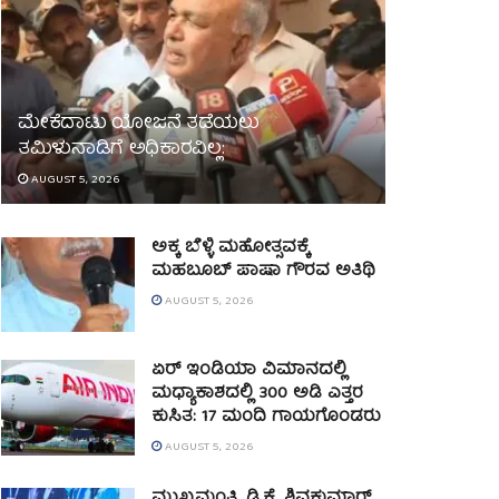
ಮೇಕೆದಾಟು ಯೋಜನೆ ತಡೆಯಲು
ತಮಿಳುನಾಡಿಗೆ ಅಧಿಕಾರವಿಲ್ಲ:
AUGUST 5, 2026
ಅಕ್ಕ ಬೆಳ್ಳಿ ಮಹೋತ್ಸವಕ್ಕೆ
ಮಹಬೂಬ್ ಪಾಷಾ ಗೌರವ ಅತಿಥಿ
AUGUST 5, 2026
ಏರ್ ಇಂಡಿಯಾ ವಿಮಾನದಲ್ಲಿ
ಮಧ್ಯಾಕಾಶದಲ್ಲಿ 300 ಅಡಿ ಎತ್ತರ
ಕುಸಿತ: 17 ಮಂದಿ ಗಾಯಗೊಂಡರು
AUGUST 5, 2026