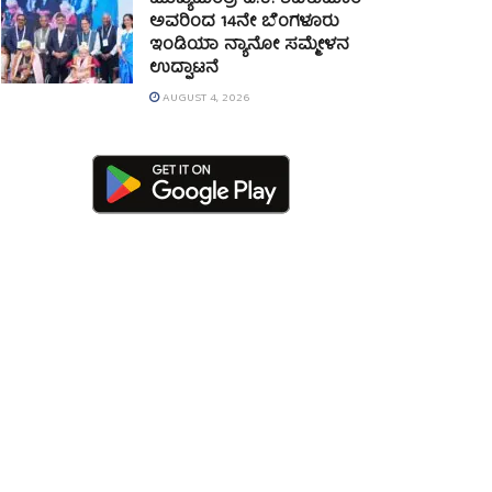
ಮುಖ್ಯಮಂತ್ರಿ ಡಿ.ಕೆ. ಶಿವಕುಮಾರ್
ಅವರಿಂದ 14ನೇ ಬೆಂಗಳೂರು
ಇಂಡಿಯಾ ನ್ಯಾನೋ ಸಮ್ಮೇಳನ
ಉದ್ಘಾಟನೆ
AUGUST 4, 2026