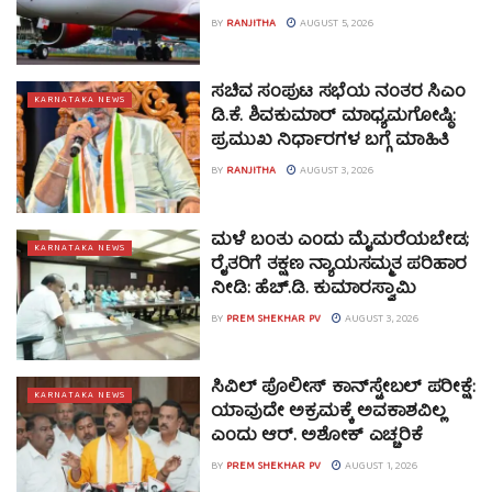
BY
RANJITHA
AUGUST 5, 2026
ಸಚಿವ ಸಂಪುಟ ಸಭೆಯ ನಂತರ ಸಿಎಂ
KARNATAKA NEWS
ಡಿ.ಕೆ. ಶಿವಕುಮಾರ್ ಮಾಧ್ಯಮಗೋಷ್ಠಿ:
ಪ್ರಮುಖ ನಿರ್ಧಾರಗಳ ಬಗ್ಗೆ ಮಾಹಿತಿ
BY
RANJITHA
AUGUST 3, 2026
ಮಳೆ ಬಂತು ಎಂದು ಮೈಮರೆಯಬೇಡ;
KARNATAKA NEWS
ರೈತರಿಗೆ ತಕ್ಷಣ ನ್ಯಾಯಸಮ್ಮತ ಪರಿಹಾರ
ನೀಡಿ: ಹೆಚ್.ಡಿ. ಕುಮಾರಸ್ವಾಮಿ
BY
PREM SHEKHAR PV
AUGUST 3, 2026
ಸಿವಿಲ್ ಪೊಲೀಸ್ ಕಾನ್‌ಸ್ಟೇಬಲ್ ಪರೀಕ್ಷೆ:
KARNATAKA NEWS
ಯಾವುದೇ ಅಕ್ರಮಕ್ಕೆ ಅವಕಾಶವಿಲ್ಲ
ಎಂದು ಆರ್. ಅಶೋಕ್ ಎಚ್ಚರಿಕೆ
BY
PREM SHEKHAR PV
AUGUST 1, 2026