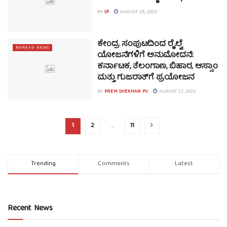
BY
SP
AUGUST 28, 2025
ಕೇಂದ್ರ ಸಂಪುಟದಿಂದ ರೈಲ್ವೆ
BUREAU NEWS
ಯೋಜನೆಗಳಿಗೆ ಅನುಮೋದನೆ:
ಕರ್ನಾಟಕ, ತೆಲಂಗಾಣ, ಬಿಹಾರ, ಆಸ್ಸಾಂ
ಮತ್ತು ಗುಜರಾತ್‌ಗೆ ಪ್ರಯೋಜನ
BY
PREM SHEKHAR PV
AUGUST 27, 2025
1
2
…
11
Trending
Comments
Latest
Recent News