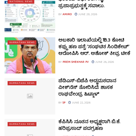
NATIONAL NEWS
ಪ್ರಜಾಪ್ರಭುತ್ವಕ್ಕೆ ಸವಾಲು.
BY
AMIRO
JUNE 28, 2026
ಅಬಕಾರಿ ಇಲಾಖೆಯಲ್ಲಿ ₹13.3 ಕೋಟಿ
KARNATAKA NEWS
ಕಪ್ಪು ಹಣ ಪತ್ತೆ: ‘ಸಂಘಟಿತ ಸಿಂಡಿಕೇಟ್’
ಆರೋಪಿಸಿ ಆರ್. ಆಶೋಕ್ ತೀವ್ರ ಟೀಕೆ
BY
PREM SHEKHAR PV
JUNE 26, 2026
ಜೆಡಿಎಸ್-ಬಿಜೆಪಿ ಅಡ್ಡಮತದಾನ
KARNATAKA NEWS
ವೀಕ್‌ನೆಸ್ ತೋರಿಸಿದೆ: ಶಾಸಕ
ರಾಘವೇಂದ್ರ ಹಿಟ್ನಾಳ್
BY
SP
JUNE 22, 2026
ಕೆಪಿಸಿಸಿ ನೂತನ ಅಧ್ಯಕ್ಷರಾಗಿ ಬಿ.ಕೆ.
KARNATAKA NEWS
ಹರಿಪ್ರಸಾದ್ ಪದಗ್ರಹಣ