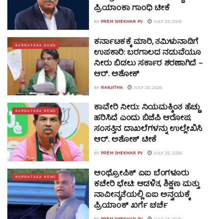
ಪ್ರಿಯಾಂಕಾ ಗಾಂಧಿ ಟೀಕೆ
BY
PREM SHEKHAR PV
JULY 29, 2026
ಕರ್ನಾಟಕಕ್ಕೆ ಮಾರಿ, ತಮಿಳುನಾಡಿಗೆ
KARNATAKA NEWS
ಉಪಕಾರಿ: ಬರಗಾಲದ ನಡುವೆಯೂ
ನೀರು ಬಿಡಲು ಸರ್ಕಾರ ಶರಣಾಗಿದೆ –
ಆರ್. ಅಶೋಕ್
BY
RANJITHA
JULY 28, 2026
ಕಾವೇರಿ ನೀರು: ನಿಯಮಕ್ಕಿಂತ ಹೆಚ್ಚು
KARNATAKA NEWS
ಹರಿಸಿದೆ ಎಂದು ಬಿಜೆಪಿ ಆರೋಪ;
ಸಂಸತ್ತಿನ ದಾಖಲೆಗಳನ್ನು ಉಲ್ಲೇಖಿಸಿ
ಆರ್. ಅಶೋಕ್ ಟೀಕೆ
BY
PREM SHEKHAR PV
JULY 28, 2026
ಆಂಥ್ರೋಪಿಕ್ ಏಐ ಬೆಂಗಳೂರು
KARNATAKA NEWS
ಕಚೇರಿ ಭೇಟಿ: ಆಡಳಿತ, ಶಿಕ್ಷಣ ಮತ್ತು
ನಾವೀನ್ಯತೆಯಲ್ಲಿ ಏಐ ಅನ್ವಯಕ್ಕೆ
ಪ್ರಿಯಾಂಕ್ ಖರ್ಗೆ ಚರ್ಚೆ