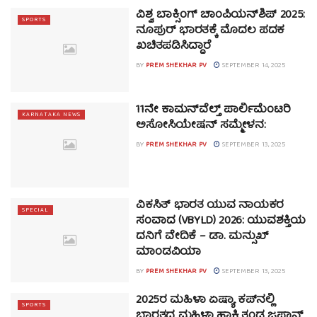
ವಿಶ್ವ ಬಾಕ್ಸಿಂಗ್ ಚಾಂಪಿಯನ್‌ಶಿಪ್ 2025:
SPORTS
ನೂಪುರ್ ಭಾರತಕ್ಕೆ ಮೊದಲ ಪದಕ
ಖಚಿತಪಡಿಸಿದ್ದಾರೆ
BY
PREM SHEKHAR PV
SEPTEMBER 14, 2025
11ನೇ ಕಾಮನ್‌ವೆಲ್ತ್ ಪಾರ್ಲಿಮೆಂಟರಿ
KARNATAKA NEWS
ಅಸೋಸಿಯೇಷನ್ ಸಮ್ಮೇಳನ:
BY
PREM SHEKHAR PV
SEPTEMBER 13, 2025
ವಿಕಸಿತ್ ಭಾರತ ಯುವ ನಾಯಕರ
SPECIAL
ಸಂವಾದ (VBYLD) 2026: ಯುವಶಕ್ತಿಯ
ದನಿಗೆ ವೇದಿಕೆ – ಡಾ. ಮನ್ಸುಖ್
ಮಾಂಡವಿಯಾ
BY
PREM SHEKHAR PV
SEPTEMBER 13, 2025
2025ರ ಮಹಿಳಾ ಏಷ್ಯಾ ಕಪ್‌ನಲ್ಲಿ
SPORTS
ಭಾರತದ ಮಹಿಳಾ ಹಾಕಿ ತಂಡ ಜಪಾನ್