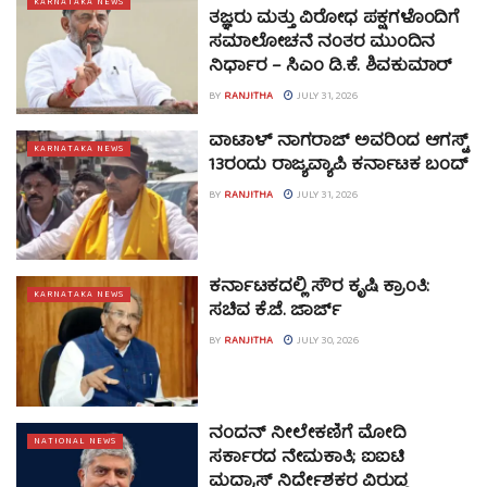
KARNATAKA NEWS
ತಜ್ಞರು ಮತ್ತು ವಿರೋಧ ಪಕ್ಷಗಳೊಂದಿಗೆ
ಸಮಾಲೋಚನೆ ನಂತರ ಮುಂದಿನ
ನಿರ್ಧಾರ – ಸಿಎಂ ಡಿ.ಕೆ. ಶಿವಕುಮಾರ್
BY
RANJITHA
JULY 31, 2026
ವಾಟಾಳ್ ನಾಗರಾಜ್ ಅವರಿಂದ ಆಗಸ್ಟ್
KARNATAKA NEWS
13ರಂದು ರಾಜ್ಯವ್ಯಾಪಿ ಕರ್ನಾಟಕ ಬಂದ್
BY
RANJITHA
JULY 31, 2026
ಕರ್ನಾಟಕದಲ್ಲಿ ಸೌರ ಕೃಷಿ ಕ್ರಾಂತಿ:
KARNATAKA NEWS
ಸಚಿವ ಕೆ.ಜೆ. ಜಾರ್ಜ್
BY
RANJITHA
JULY 30, 2026
ನಂದನ್ ನೀಲೇಕಣಿಗೆ ಮೋದಿ
NATIONAL NEWS
ಸರ್ಕಾರದ ನೇಮಕಾತಿ; ಐಐಟಿ
ಮದ್ರಾಸ್ ನಿರ್ದೇಶಕರ ವಿರುದ್ಧ