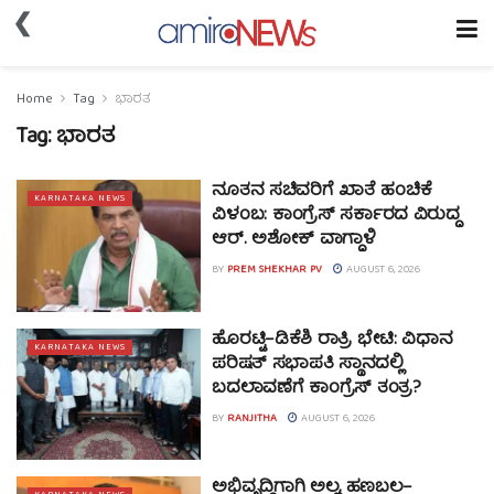
❮
Home
Tag
ಭಾರತ
Tag:
ಭಾರತ
ನೂತನ ಸಚಿವರಿಗೆ ಖಾತೆ ಹಂಚಿಕೆ
KARNATAKA NEWS
ವಿಳಂಬ: ಕಾಂಗ್ರೆಸ್ ಸರ್ಕಾರದ ವಿರುದ್ಧ
ಆರ್. ಅಶೋಕ್ ವಾಗ್ದಾಳಿ
BY
PREM SHEKHAR PV
AUGUST 6, 2026
ಹೊರಟ್ಟಿ–ಡಿಕೆಶಿ ರಾತ್ರಿ ಭೇಟಿ: ವಿಧಾನ
KARNATAKA NEWS
ಪರಿಷತ್ ಸಭಾಪತಿ ಸ್ಥಾನದಲ್ಲಿ
ಬದಲಾವಣೆಗೆ ಕಾಂಗ್ರೆಸ್ ತಂತ್ರ?
BY
RANJITHA
AUGUST 6, 2026
ಅಭಿವೃದ್ಧಿಗಾಗಿ ಅಲ್ಲ, ಹಣಬಲ–