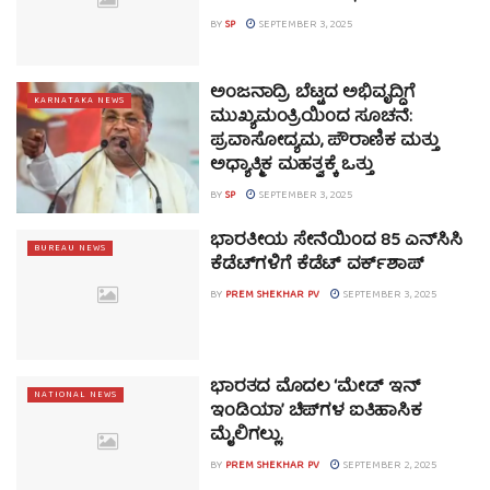
BY
SP
SEPTEMBER 3, 2025
ಅಂಜನಾದ್ರಿ ಬೆಟ್ಟದ ಅಭಿವೃದ್ಧಿಗೆ
KARNATAKA NEWS
ಮುಖ್ಯಮಂತ್ರಿಯಿಂದ ಸೂಚನೆ:
ಪ್ರವಾಸೋದ್ಯಮ, ಪೌರಾಣಿಕ ಮತ್ತು
ಅಧ್ಯಾತ್ಮಿಕ ಮಹತ್ವಕ್ಕೆ ಒತ್ತು
BY
SP
SEPTEMBER 3, 2025
ಭಾರತೀಯ ಸೇನೆಯಿಂದ 85 ಎನ್‌ಸಿಸಿ
BUREAU NEWS
ಕೆಡೆಟ್‌ಗಳಿಗೆ ಕೆಡೆಟ್ ವರ್ಕ್‌ಶಾಪ್
BY
PREM SHEKHAR PV
SEPTEMBER 3, 2025
ಭಾರತದ ಮೊದಲ ‘ಮೇಡ್ ಇನ್
NATIONAL NEWS
ಇಂಡಿಯಾ’ ಚಿಪ್‌ಗಳ ಐತಿಹಾಸಿಕ
ಮೈಲಿಗಲ್ಲು.
BY
PREM SHEKHAR PV
SEPTEMBER 2, 2025