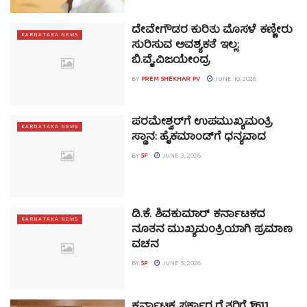
ದೇವೇಗೌಡರ ಕುರಿತು ಮೊಸಳೆ ಕಣ್ಣೀರು
KARNATAKA NEWS
ಸುರಿಸುವ ಅವಶ್ಯಕತೆ ಇಲ್ಲ:
ಬಿ.ವೈ.ವಿಜಯೇಂದ್ರ
BY
PREM SHEKHAR PV
JUNE 10, 2026
ಪರಮೇಶ್ವರ್‌ಗೆ ಉಪಮುಖ್ಯಮಂತ್ರಿ
KARNATAKA NEWS
ಸ್ಥಾನ: ಹೈಕಮಾಂಡ್‌ಗೆ ಧನ್ಯವಾದ
BY
SP
JUNE 3, 2026
ಡಿ.ಕೆ. ಶಿವಕುಮಾರ್ ಕರ್ನಾಟಕದ
KARNATAKA NEWS
ನೂತನ ಮುಖ್ಯಮಂತ್ರಿಯಾಗಿ ಪ್ರಮಾಣ
ವಚನ
BY
SP
JUNE 3, 2026