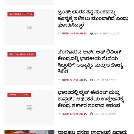
ಟ್ರಂಪ್: ಭಾರತ ತನ್ನ ಸುಂಕವನ್ನು
NATIONAL NEWS
ಶೂನ್ಯಕ್ಕೆ ಇಳಿಸಲು ಮುಂದಾಗಿದೆ ಎಂದು
ಘೋಷಿಸಿದ್ದಾರೆ
BY
PREM SHEKHAR PV
SEPTEMBER 2, 2025
ಬೆಂಗಳೂರಿನ ಆರ್ಟ್ ಆಫ್ ಲಿವಿಂಗ್
BENGALURU NEWS
ಕೇಂದ್ರದಲ್ಲಿ ಭಾರತೀಯ ಸೇನೆಯ
ಸಿಬ್ಬಂದಿಗೆ ಆಧ್ಯಾತ್ಮಿಕ ಮತ್ತು ಆರೋಗ್ಯ
ಶಿಬಿರ
BY
PREM SHEKHAR PV
AUGUST 31, 2025
ಭಾರತದಲ್ಲಿ ಲೈವ್ ಈವೆಂಟ್ ಮತ್ತು
BUREAU NEWS
ಕಾನ್ಸರ್ಟ್ ಆರ್ಥಿಕತೆಯ ಉತ್ತೇಜನಕ್ಕೆ
ಕೇಂದ್ರ ಸರ್ಕಾರ ಸಂವಾದ ಆರಂಭ
BY
PREM SHEKHAR PV
AUGUST 29, 2025
ನಾಡಹಬ್ಬ ದಸರಾ ಉದ್ಘಾಟನೆ ವಿವಾದ: