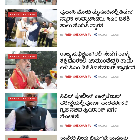
ಪ್ರಧಾನಿ ಮೋದಿ ಮೈಸೂರಿನಲ್ಲಿ ವಿವೇಕ
KARNATAKA NEWS
ಸ್ಮಾರಕ ಉದ್ಘಾಟಿಸಿದರು; ಸಿಎಂ ಡಿಕೆಶಿ
ಶಾಲು ಹೊದಿಸಿ ಸ್ವಾಗತ
BY
PREM SHEKHAR PV
AUGUST 1, 2026
ರಾಜ್ಯ ಸುಭಿಕ್ಷವಾಗಿರಲಿ, ಸೇವೆಗೆ ತಾಳ್ಮೆ-
KARNATAKA NEWS
ಶಕ್ತಿ ದೊರಕಲಿ: ಚಾಮುಂಡೇಶ್ವರಿ ತಾಯಿ
ಬಳಿ ಸಿಎಂ ಡಿಕೆ ಶಿವಕುಮಾರ್ ಪ್ರಾರ್ಥನೆ
BY
PREM SHEKHAR PV
AUGUST 1, 2026
ಸಿವಿಲ್ ಪೊಲೀಸ್ ಕಾನ್ಸ್‌ಟೇಬಲ್
KARNATAKA NEWS
ಪರೀಕ್ಷೆಯಲ್ಲಿ ಪೂರ್ಣ ಪಾರದರ್ಶಕತೆ:
ಗೃಹ ಸಚಿವ ಪ್ರಿಯಾಂಕ್ ಖರ್ಗೆ
ಘೋಷಣೆ
BY
PREM SHEKHAR PV
AUGUST 1, 2026
ಕಾವೇರಿ ನೀರು ಬಿಡುಗಡೆ: ಕಾನೂನು