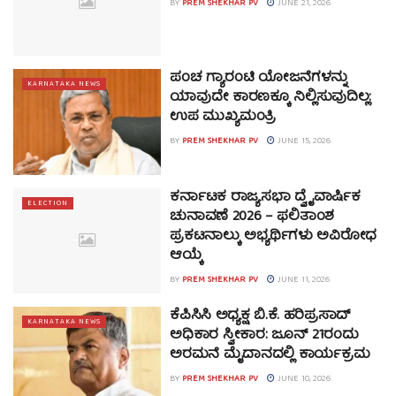
BY
PREM SHEKHAR PV
JUNE 21, 2026
ಪಂಚ ಗ್ಯಾರಂಟಿ ಯೋಜನೆಗಳನ್ನು
KARNATAKA NEWS
ಯಾವುದೇ ಕಾರಣಕ್ಕೂ ನಿಲ್ಲಿಸುವುದಿಲ್ಲ:
ಉಪ ಮುಖ್ಯಮಂತ್ರಿ
BY
PREM SHEKHAR PV
JUNE 15, 2026
ಕರ್ನಾಟಕ ರಾಜ್ಯಸಭಾ ದ್ವೈವಾರ್ಷಿಕ
ELECTION
ಚುನಾವಣೆ 2026 – ಫಲಿತಾಂಶ
ಪ್ರಕಟನಾಲ್ಕು ಅಭ್ಯರ್ಥಿಗಳು ಅವಿರೋಧ
ಆಯ್ಕೆ
BY
PREM SHEKHAR PV
JUNE 11, 2026
ಕೆಪಿಸಿಸಿ ಅಧ್ಯಕ್ಷ ಬಿ.ಕೆ. ಹರಿಪ್ರಸಾದ್
KARNATAKA NEWS
ಅಧಿಕಾರ ಸ್ವೀಕಾರ: ಜೂನ್ 21ರಂದು
ಅರಮನೆ ಮೈದಾನದಲ್ಲಿ ಕಾರ್ಯಕ್ರಮ
BY
PREM SHEKHAR PV
JUNE 10, 2026