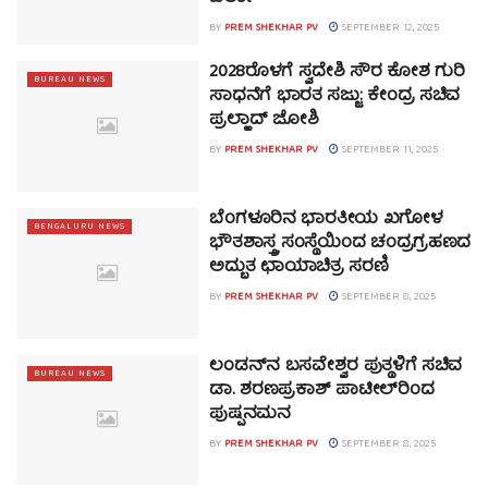
BY
PREM SHEKHAR PV
SEPTEMBER 12, 2025
2028ರೊಳಗೆ ಸ್ವದೇಶಿ ಸೌರ ಕೋಶ ಗುರಿ
BUREAU NEWS
ಸಾಧನೆಗೆ ಭಾರತ ಸಜ್ಜು: ಕೇಂದ್ರ ಸಚಿವ
ಪ್ರಲ್ಹಾದ್ ಜೋಶಿ
BY
PREM SHEKHAR PV
SEPTEMBER 11, 2025
ಬೆಂಗಳೂರಿನ ಭಾರತೀಯ ಖಗೋಳ
BENGALURU NEWS
ಭೌತಶಾಸ್ತ್ರ ಸಂಸ್ಥೆಯಿಂದ ಚಂದ್ರಗ್ರಹಣದ
ಅದ್ಭುತ ಛಾಯಾಚಿತ್ರ ಸರಣಿ
BY
PREM SHEKHAR PV
SEPTEMBER 8, 2025
ಲಂಡನ್‌ನ ಬಸವೇಶ್ವರ ಪುತ್ಥಳಿಗೆ ಸಚಿವ
BUREAU NEWS
ಡಾ. ಶರಣಪ್ರಕಾಶ್‌ ಪಾಟೀಲ್‌ರಿಂದ
ಪುಷ್ಪನಮನ
BY
PREM SHEKHAR PV
SEPTEMBER 8, 2025