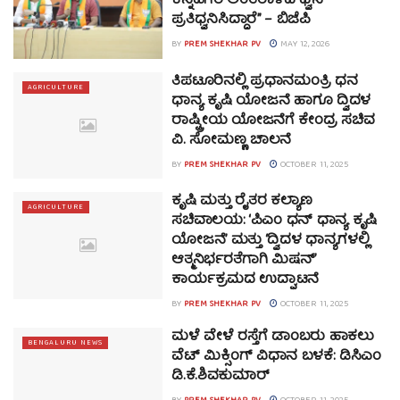
ಕನ್ನಡಿಗರ ಅಂತರಾಳದ ಧ್ವನಿ
ಪ್ರತಿಧ್ವನಿಸಿದ್ದಾರೆ” – ಬಿಜೆಪಿ
BY
PREM SHEKHAR PV
MAY 12, 2026
ತಿಪಟೂರಿನಲ್ಲಿ ಪ್ರಧಾನಮಂತ್ರಿ ಧನ
AGRICULTURE
ಧಾನ್ಯ ಕೃಷಿ ಯೋಜನೆ ಹಾಗೂ ದ್ವಿದಳ
ರಾಷ್ಟ್ರೀಯ ಯೋಜನೆಗೆ ಕೇಂದ್ರ ಸಚಿವ
ವಿ. ಸೋಮಣ್ಣ ಚಾಲನೆ
BY
PREM SHEKHAR PV
OCTOBER 11, 2025
ಕೃಷಿ ಮತ್ತು ರೈತರ ಕಲ್ಯಾಣ
AGRICULTURE
ಸಚಿವಾಲಯ: ‘ಪಿಎಂ ಧನ್ ಧಾನ್ಯ ಕೃಷಿ
ಯೋಜನೆ’ ಮತ್ತು ‘ದ್ವಿದಳ ಧಾನ್ಯಗಳಲ್ಲಿ
ಆತ್ಮನಿರ್ಭರತೆಗಾಗಿ ಮಿಷನ್’
ಕಾರ್ಯಕ್ರಮದ ಉದ್ಘಾಟನೆ
BY
PREM SHEKHAR PV
OCTOBER 11, 2025
ಮಳೆ ವೇಳೆ ರಸ್ತೆಗೆ ಡಾಂಬರು ಹಾಕಲು
BENGALURU NEWS
ವೆಟ್ ಮಿಕ್ಸಿಂಗ್ ವಿಧಾನ ಬಳಕೆ: ಡಿಸಿಎಂ
ಡಿ.ಕೆ.ಶಿವಕುಮಾರ್