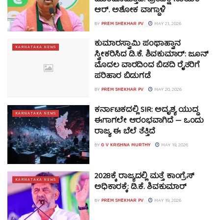
ಆರ್. ಅಶೋಕ ವಾಗ್ದಾಳಿ
BY
PREM SHEKHAR PV
MAY 21, 2026
ಕುಮಾರಸ್ವಾಮಿ ಪಂಥಾಹ್ವಾನ
KARNATAKA NEWS
ಸ್ವೀಕರಿಸಿದ ಡಿ.ಕೆ. ಶಿವಕುಮಾರ್: ಜೂನ್
ಮೊದಲ ವಾರದಿಂದ ಬಿಡದಿ ರೈತರಿಗೆ
ಪರಿಹಾರ ಬಿಡುಗಡೆ
BY
PREM SHEKHAR PV
MAY 20, 2026
ಕರ್ನಾಟಕದಲ್ಲಿ SIR: ಅದೃಶ್ಯ ಯುದ್ಧ
KARNATAKA NEWS
ಈಗಾಗಲೇ ಆರಂಭವಾಗಿದೆ — ಒಂದು
ರಾಜ್ಯ ಈ ಬೆಲೆ ತೆತ್ತಿದೆ
BY
G V KRISHNA MURTHY
MAY 19, 2026
2028ಕ್ಕೆ ರಾಜ್ಯದಲ್ಲಿ ಮತ್ತೆ ಕಾಂಗ್ರೆಸ್
KARNATAKA NEWS
ಅಧಿಕಾರಕ್ಕೆ: ಡಿ.ಕೆ. ಶಿವಕುಮಾರ್
BY
PREM SHEKHAR PV
MAY 19, 2026