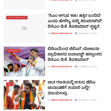
BY
PREM SHEKHAR PV
OCTOBER 11, 2025
“ಸಿಎಂ ಆಗುವ ಕಾಲ ಹತ್ತಿರ ಬಂದಿದೆ
STATE POLITICS
ಎಂದು ಹೇಳಿಲ್ಲ, ಸುದ್ದಿ ತಿರುಚಲಾಗಿದೆ”:
ಡಿಸಿಎಂ ಡಿ.ಕೆ. ಶಿವಕುಮಾರ್ ಸ್ಪಷ್ಟನೆ
BY
PREM SHEKHAR PV
OCTOBER 11, 2025
ಬಿಡಿಎಯಿಂದ ಜಿಬಿಎಗೆ ಯೋಜನಾ
CONGRESS
ಪ್ರಾಧಿಕಾರದ ಜವಾಬ್ದಾರಿ ಹಸ್ತಾಂತರ:
ಡಿಸಿಎಂ ಡಿ.ಕೆ. ಶಿವಕುಮಾರ್
BY
PREM SHEKHAR PV
OCTOBER 25, 2025
ಜಾತಿ ಗಣತಿಯಲ್ಲಿ ಆತುರ, ಜಿಬಿಎ
BJP
ಚುನಾವಣೆಗೆ ತಯಾರಿ ಎಲ್ಲಿ?:
ವಿಜಯೇಂದ್ರ
BY
PREM SHEKHAR PV
OCTOBER 11, 2025