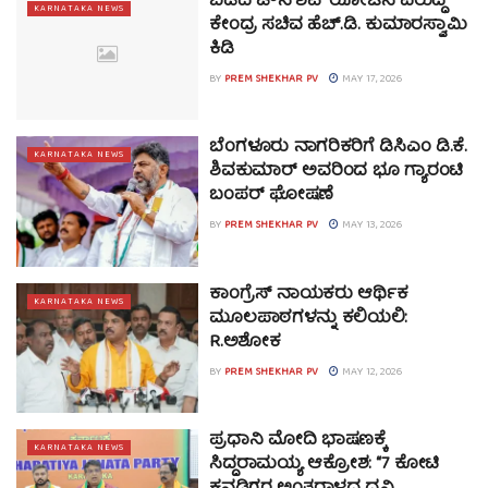
ಬಿಡದಿ ಟೌನ್‌ಶಿಪ್ ಯೋಜನೆ ವಿರುದ್ಧ
KARNATAKA NEWS
ಕೇಂದ್ರ ಸಚಿವ ಹೆಚ್.ಡಿ. ಕುಮಾರಸ್ವಾಮಿ
ಕಿಡಿ
BY
PREM SHEKHAR PV
MAY 17, 2026
ಬೆಂಗಳೂರು ನಾಗರಿಕರಿಗೆ ಡಿಸಿಎಂ ಡಿ.ಕೆ.
KARNATAKA NEWS
ಶಿವಕುಮಾರ್‌ ಅವರಿಂದ ಭೂ ಗ್ಯಾರಂಟಿ
ಬಂಪರ್ ಘೋಷಣೆ
BY
PREM SHEKHAR PV
MAY 13, 2026
ಕಾಂಗ್ರೆಸ್ ನಾಯಕರು ಆರ್ಥಿಕ
KARNATAKA NEWS
ಮೂಲಪಾಠಗಳನ್ನು ಕಲಿಯಲಿ:
R.ಅಶೋಕ
BY
PREM SHEKHAR PV
MAY 12, 2026
ಪ್ರಧಾನಿ ಮೋದಿ ಭಾಷಣಕ್ಕೆ
KARNATAKA NEWS
ಸಿದ್ದರಾಮಯ್ಯ ಆಕ್ರೋಶ: “7 ಕೋಟಿ