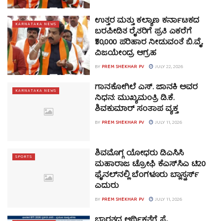
ಉತ್ತರ ಮತ್ತು ಕಲ್ಯಾಣ ಕರ್ನಾಟಕದ
KARNATAKA NEWS
ಬರಪೀಡಿತ ರೈತರಿಗೆ ಪ್ರತಿ ಎಕರೆಗೆ
₹50,000 ಪರಿಹಾರ ನೀಡುವಂತೆ ಬಿ.ವೈ.
ವಿಜಯೇಂದ್ರ ಆಗ್ರಹ
BY
PREM SHEKHAR PV
JULY 22, 2026
ಗಾನಕೋಗಿಲೆ ಎಸ್. ಜಾನಕಿ ಅವರ
KARNATAKA NEWS
ನಿಧನ: ಮುಖ್ಯಮಂತ್ರಿ ಡಿ.ಕೆ.
ಶಿವಕುಮಾರ್ ಸಂತಾಪ ವ್ಯಕ್ತ
BY
PREM SHEKHAR PV
JULY 11, 2026
ಶಿವಮೊಗ್ಗ ಯೋಧರು ಡಿಎಸಿಸಿ
SPORTS
ಮಹಾರಾಜ ಟ್ರೋಫಿ ಕೆಎಸ್‌ಸಿಎ ಟಿ20
ಫೈನಲ್‌ನಲ್ಲಿ ಬೆಂಗಳೂರು ಬ್ಲಾಸ್ಟರ್ಸ್‌
ಎದುರು
BY
PREM SHEKHAR PV
JULY 11, 2026
ಭಾರತದ ಆರ್ಥಿಕತೆಗೆ ಸೈ,