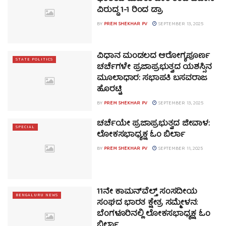
ವಿರುದ್ಧ 1-1 ರಿಂದ ಡ್ರಾ
BY
PREM SHEKHAR PV
SEPTEMBER 13, 2025
ವಿಧಾನ ಮಂಡಲದ ಆರೋಗ್ಯಪೂರ್ಣ
STATE POLITICS
ಚರ್ಚೆಗಳೇ ಪ್ರಜಾಪ್ರಭುತ್ವದ ಯಶಸ್ಸಿನ
ಮೂಲಾಧಾರ: ಸಭಾಪತಿ ಬಸವರಾಜ
ಹೊರಟ್ಟಿ
BY
PREM SHEKHAR PV
SEPTEMBER 13, 2025
ಚರ್ಚೆಯೇ ಪ್ರಜಾಪ್ರಭುತ್ವದ ಜೀವಾಳ:
SPECIAL
ಲೋಕಸಭಾಧ್ಯಕ್ಷ ಓಂ ಬಿರ್ಲಾ
BY
PREM SHEKHAR PV
SEPTEMBER 11, 2025
11ನೇ ಕಾಮನ್‌ವೆಲ್ತ್ ಸಂಸದೀಯ
BENGALURU NEWS
ಸಂಘದ ಭಾರತ ಕ್ಷೇತ್ರ ಸಮ್ಮೇಳನ:
ಬೆಂಗಳೂರಿನಲ್ಲಿ ಲೋಕಸಭಾಧ್ಯಕ್ಷ ಓಂ
ಬಿರ್ಲಾ