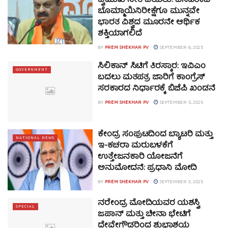
ದ್ವಿಮುಖ ನೀತಿ ಬಯಲು: ಬಸವರಾಜ
ಬೊಮ್ಮಾಯಿನಿರೀಕ್ಷೆಗೂ ಮುನ್ನವೇ
ಭಾರತ ವಿಶ್ವದ ಮೂರನೇ ಆರ್ಥಿಕ
ಶಕ್ತಿಯಾಗಲಿದೆ
BY
PREM SHEKHAR PV
SEPTEMBER 6, 2025
ಸಿಲಿಕಾನ್ ಸಿಟಿಗೆ ತಿರಸ್ಕಾರ: ಇವಿಎಂ
GOVERNMENT
ಬದಲು ಮತಪತ್ರ ಜಾರಿಗೆ ಕಾಂಗ್ರೆಸ್
ಸರಕಾರದ ನಿರ್ಧಾರಕ್ಕೆ ಬಿಜೆಪಿ ಖಂಡನೆ
BY
PREM SHEKHAR PV
SEPTEMBER 5, 2025
ಕೇಂದ್ರ ಸಂಪುಟದಿಂದ ಬ್ಯಾಟರಿ ಮತ್ತು
NATIONAL NEWS
ಇ-ಕಚರಾ ಮರುಬಳಕೆಗೆ
ಉತ್ತೇಜನಕಾರಿ ಯೋಜನೆಗೆ
ಅನುಮೋದನೆ: ಪ್ರಧಾನಿ ಮೋದಿ
BY
PREM SHEKHAR PV
SEPTEMBER 3, 2025
ನರೇಂದ್ರ ಮೋದಿಯವರ ಯಶಸ್ವಿ
SPECIAL
ಜಪಾನ್ ಮತ್ತು ಚೀನಾ ಭೇಟಿಗೆ
ದೇವೇಗೌಡರಿಂದ ಶುಭಾಶಯ