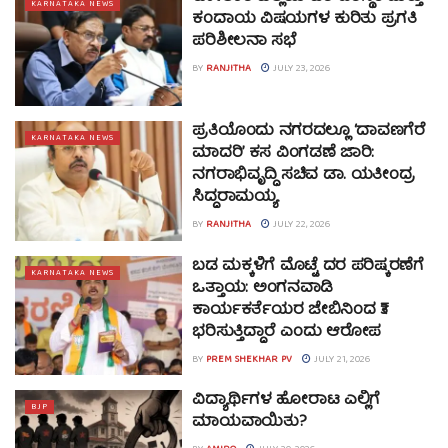
KARNATAKA NEWS
ಕಂದಾಯ ವಿಷಯಗಳ ಕುರಿತು ಪ್ರಗತಿ
ಪರಿಶೀಲನಾ ಸಭೆ
BY
RANJITHA
JULY 23, 2026
ಪ್ರತಿಯೊಂದು ನಗರದಲ್ಲೂ ‘ದಾವಣಗೆರೆ
KARNATAKA NEWS
ಮಾದರಿ’ ಕಸ ವಿಂಗಡಣೆ ಜಾರಿ:
ನಗರಾಭಿವೃದ್ಧಿ ಸಚಿವ ಡಾ. ಯತೀಂದ್ರ
ಸಿದ್ದರಾಮಯ್ಯ
BY
RANJITHA
JULY 22, 2026
ಬಡ ಮಕ್ಕಳಿಗೆ ಮೊಟ್ಟೆ ದರ ಪರಿಷ್ಕರಣೆಗೆ
KARNATAKA NEWS
ಒತ್ತಾಯ: ಅಂಗನವಾಡಿ
ಕಾರ್ಯಕರ್ತೆಯರ ಜೇಬಿನಿಂದ ₹3
ಭರಿಸುತ್ತಿದ್ದಾರೆ ಎಂದು ಆರೋಪ
BY
PREM SHEKHAR PV
JULY 21, 2026
ವಿದ್ಯಾರ್ಥಿಗಳ ಹೋರಾಟ ಎಲ್ಲಿಗೆ
BJP
ಮಾಯವಾಯಿತು?