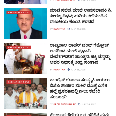
BY
PREM SHEKHAR PV
JULY 25, 2026
ಮಾಜಿ ಸಚಿವ, ಮಾಜಿ ಉಪಸಭಾಪತಿ ಸಿ.
KARNATAKA NEWS
ವೀರಣ್ಣ ನಿಧನ; ಹಳೆಯ ತಲೆಮಾರಿನ
ರಾಜಕೀಯ ಕೊಂಡಿ ಕಳಚಿದೆ
BY
RANJITHA
JULY 25, 2026
ರಾಜ್ಯಪಾಲ ಥಾವರ್ ಚಂದ್ ಗೆಹ್ಲೋಟ್
KARNATAKA NEWS
ಅವರಿಂದ ಮಾಜಿ ಪ್ರಧಾನಿ
ದೇವೇಗೌಡರಿಗೆ ಸಾಂತ್ವನ; ಪತ್ನಿ ಚೆನ್ನಮ್ಮ
ಅವರ ನಿಧನಕ್ಕೆ ತೀವ್ರ ಸಂತಾಪ
BY
RANJITHA
JULY 25, 2026
ಕಾಂಗ್ರೆಸ್ ಗೂಂಡಾ ಸಂಸ್ಕೃತಿ ಬಯಲು:
KARNATAKA NEWS
ಬಿಜೆಪಿ ಶಾಸಕರ ಮೇಲೆ ಮೊಟ್ಟೆ ಎಸೆತ
ಹಲ್ಲೆ ಪ್ರಕರಣದಲ್ಲಿ KPCC ಕಚೇರಿ
ಸಂಬಂಧ?
BY
PREM SHEKHAR PV
JULY 24, 2026
ಕೋಲಾರ ಜಿಲ್ಲೆಯ ಬರ ಪರಿಸ್ಥಿತಿ ಮತ್ತು