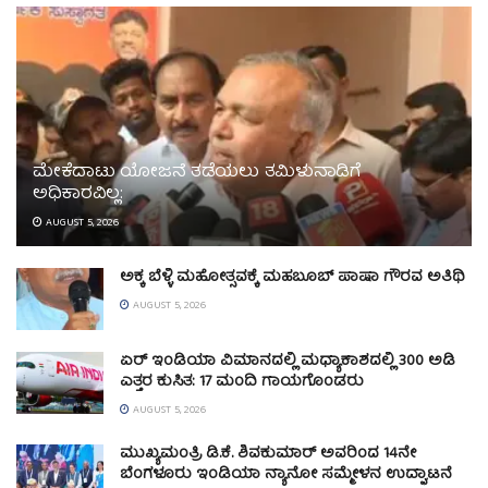
ಮೇಕೆದಾಟು ಯೋಜನೆ ತಡೆಯಲು ತಮಿಳುನಾಡಿಗೆ
ಅಧಿಕಾರವಿಲ್ಲ:
AUGUST 5, 2026
ಅಕ್ಕ ಬೆಳ್ಳಿ ಮಹೋತ್ಸವಕ್ಕೆ ಮಹಬೂಬ್ ಪಾಷಾ ಗೌರವ ಅತಿಥಿ
AUGUST 5, 2026
ಏರ್ ಇಂಡಿಯಾ ವಿಮಾನದಲ್ಲಿ ಮಧ್ಯಾಕಾಶದಲ್ಲಿ 300 ಅಡಿ
ಎತ್ತರ ಕುಸಿತ: 17 ಮಂದಿ ಗಾಯಗೊಂಡರು
AUGUST 5, 2026
ಮುಖ್ಯಮಂತ್ರಿ ಡಿ.ಕೆ. ಶಿವಕುಮಾರ್ ಅವರಿಂದ 14ನೇ
ಬೆಂಗಳೂರು ಇಂಡಿಯಾ ನ್ಯಾನೋ ಸಮ್ಮೇಳನ ಉದ್ಘಾಟನೆ