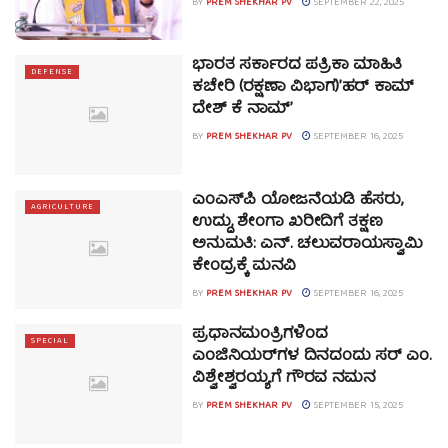
BY
PREM SHEKHAR PV
SEPTEMBER 22, 2025
ಭಾರತ ಸರ್ಕಾರದ ಪತ್ರಿಕಾ ಮಾಹಿತಿ
DEFENSE
ಕಚೇರಿ (ರಕ್ಷಣಾ ವಿಭಾಗ)’ಹರ್ ಕಾಮ್
ದೇಶ್ ಕೆ ನಾಮ್’
BY
PREM SHEKHAR PV
SEPTEMBER 16, 2025
ಎಂಎಸ್‌ಪಿ ಯೋಜನೆಯಡಿ ಹೆಸರು,
AGRICULTURE
ಉದ್ದು, ಶೇಂಗಾ ಖರೀದಿಗೆ ತಕ್ಷಣ
ಅನುಮತಿ: ಎನ್. ಚಲುವರಾಯಸ್ವಾಮಿ
ಕೇಂದ್ರಕ್ಕೆ ಮನವಿ
BY
PREM SHEKHAR PV
SEPTEMBER 16, 2025
ಪ್ರಧಾನಮಂತ್ರಿಗಳಿಂದ
SPECIAL
ಎಂಜಿನಿಯರ್‌ಗಳ ದಿನದಂದು ಸರ್ ಎಂ.
ವಿಶ್ವೇಶ್ವರಯ್ಯಗೆ ಗೌರವ ನಮನ
BY
PREM SHEKHAR PV
SEPTEMBER 15, 2025