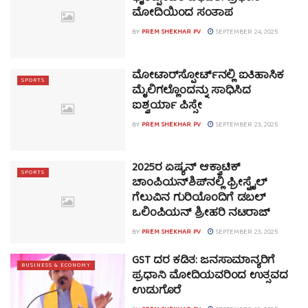
ಮೋದಿಯಿಂದ ಸಂತಾಪ
BY
PREM SHEKHAR PV
SEPTEMBER 24, 2025
ಮೋಟಾರ್‌ಸ್ಪೋರ್ಟ್‌ನಲ್ಲಿ ಐತಿಹಾಸಿಕ
SPORTS
ಮೈಲಿಗಲ್ಲೊಂದನ್ನು ಸಾಧಿಸಿದ
ಐಶ್ವರ್ಯಾ ಪಿಸ್ಸೇ
BY
PREM SHEKHAR PV
SEPTEMBER 23, 2025
2025ರ ಏಷ್ಯನ್ ಆಕ್ವಾಟಿಕ್
SPORTS
ಚಾಂಪಿಯನ್‌ಶಿಪ್‌ನಲ್ಲಿ ಫ್ರೀಸ್ಟೈಲ್
ಗೆಲುವಿನ ಗುರಿಯೊಂದಿಗೆ ಡಬಲ್
ಒಲಿಂಪಿಯನ್ ಶ್ರೀಹರಿ ನಟರಾಜ್
BY
PREM SHEKHAR PV
SEPTEMBER 23, 2025
GST ದರ ಕಡಿತ: ಜನಸಾಮಾನ್ಯರಿಗೆ
BUSINESS & ECONOMY
ಪ್ರಧಾನಿ ಮೋದಿಯವರಿಂದ ಉತ್ಸವದ
ಉಡುಗೊರೆ