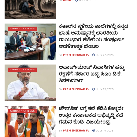
BY
AMIRO
JULY 20, 2026
ಕತಾರ್‌ನ ಸ್ಥಳೀಯ ಶಾಲೆಗಳಲ್ಲಿ ಕನ್ನಡ
KARNATAKA NEWS
ಭಾಷೆ ಅನುಷ್ಠಾನಕ್ಕೆ ಭಾರತೀಯ
ರಾಯಭಾರ ಕಚೇರಿಯ ಸಂಪೂರ್ಣ
ಆಡಳಿತಾತ್ಮಕ ಬೆಂಬಲ
BY
PREM SHEKHAR PV
JULY 22, 2026
ಅಪಾರ್ಟ್‌ಮೆಂಟ್ ನಿವಾಸಿಗಳ ಹಕ್ಕು
KARNATAKA NEWS
ರಕ್ಷಣೆಗೆ ಸರ್ಕಾರ ಬದ್ಧ: ಸಿಎಂ ಡಿ.ಕೆ.
ಶಿವಕುಮಾರ್
BY
PREM SHEKHAR PV
JULY 22, 2026
ಟೌನ್‍ಶಿಪ್ ಬಗ್ಗೆ ತಲೆ ಕೆಡಿಸಿಕೊಳ್ಳದೇ
KARNATAKA NEWS
ಉತ್ತರ ಕರ್ನಾಟಕದ ಅಭಿವೃದ್ಧಿ ಕಡೆ
ಗಮನ ಕೊಡಿ: ವಿಜಯೇಂದ್ರ
BY
PREM SHEKHAR PV
JULY 14, 2026