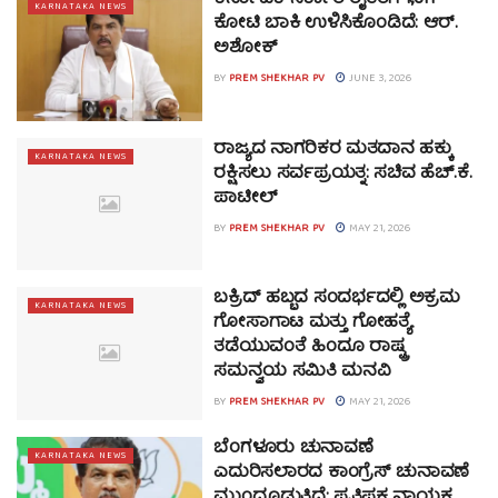
ಕರ್ನಾಟಕ ಸರ್ಕಾರ ರೈತರಿಗೆ ₹1,611
KARNATAKA NEWS
ಕೋಟಿ ಬಾಕಿ ಉಳಿಸಿಕೊಂಡಿದೆ: ಆರ್.
ಅಶೋಕ್
BY
PREM SHEKHAR PV
JUNE 3, 2026
ರಾಜ್ಯದ ನಾಗರಿಕರ ಮತದಾನ ಹಕ್ಕು
KARNATAKA NEWS
ರಕ್ಷಿಸಲು ಸರ್ವಪ್ರಯತ್ನ: ಸಚಿವ ಹೆಚ್.ಕೆ.
ಪಾಟೀಲ್
BY
PREM SHEKHAR PV
MAY 21, 2026
ಬಕ್ರಿದ್ ಹಬ್ಬದ ಸಂದರ್ಭದಲ್ಲಿ ಅಕ್ರಮ
KARNATAKA NEWS
ಗೋಸಾಗಾಟ ಮತ್ತು ಗೋಹತ್ಯೆ
ತಡೆಯುವಂತೆ ಹಿಂದೂ ರಾಷ್ಟ್ರ
ಸಮನ್ವಯ ಸಮಿತಿ ಮನವಿ
BY
PREM SHEKHAR PV
MAY 21, 2026
ಬೆಂಗಳೂರು ಚುನಾವಣೆ
KARNATAKA NEWS
ಎದುರಿಸಲಾರದ ಕಾಂಗ್ರೆಸ್ ಚುನಾವಣೆ
ಮುಂದೂಡುತ್ತಿದೆ: ಪ್ರತಿಪಕ್ಷ ನಾಯಕ