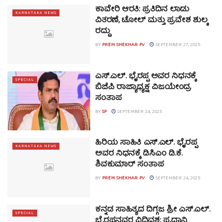
ಕಾವೇರಿ ಆರತಿ: ಪ್ರತಿದಿನ ಲಾಡು
KARNATAKA NEWS
ವಿತರಣೆ, ಟೋಲ್ ಮತ್ತು ಪ್ರವೇಶ ಶುಲ್ಕ
ರದ್ದು
BY
PREM SHEKHAR PV
SEPTEMBER 27, 2025
ಎಸ್.ಎಲ್. ಭೈರಪ್ಪ ಅವರ ನಿಧನಕ್ಕೆ
SPECIAL
ಬಿಜೆಪಿ ರಾಜ್ಯಾಧ್ಯಕ್ಷ ವಿಜಯೇಂದ್ರ
ಸಂತಾಪ
BY
SP
SEPTEMBER 24, 2025
ಹಿರಿಯ ಸಾಹಿತಿ ಎಸ್.ಎಲ್. ಭೈರಪ್ಪ
KARNATAKA NEWS
ಅವರ ನಿಧನಕ್ಕೆ ಡಿಸಿಎಂ ಡಿ.ಕೆ.
ಶಿವಕುಮಾರ್ ಸಂತಾಪ
BY
PREM SHEKHAR PV
SEPTEMBER 24, 2025
ಕನ್ನಡ ಸಾಹಿತ್ಯದ ದಿಗ್ಗಜ ಶ್ರೀ ಎಸ್.ಎಲ್.
SPECIAL
ಭೈರಪ್ಪನವರ ವಿಧಿವಶ: ಪ್ರಧಾನಿ