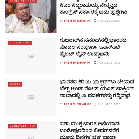
KARNATAKA NEWS
ಸಿಎಂ ಸಿದ್ದರಾಮಯ್ಯ ನೇತೃತ್ವದ
ಕಾಂಗ್ರೆಸ್ ಸರ್ಕಾರಕ್ಕೆ ಐದು ಪ್ರಶ್ನೆಗಳು
BY
PREM SHEKHAR PV
AUGUST 29, 2025
ಗುಜರಾತ್‌ನ ಸನಂದ್‌ನಲ್ಲಿ ಭಾರತದ
BUREAU NEWS
ಮೊದಲ ಸಂಪೂರ್ಣ ಒಎಸ್‌ಎಟಿ
ಪೈಲಟ್ ಲೈನ್ ಉದ್ಘಾಟನೆ:
BY
PREM SHEKHAR PV
AUGUST 28, 2025
ಭಾರತದ ಕಿರಿಯ ಬಾಕ್ಸರ್‌ಗಳು ಚೀನಾದ
SPORTS
ಬೆಲ್ಟ್ ಆಂಡ್ ರೋಡ್ ಯೂತ್ ಬಾಕ್ಸಿಂಗ್
ಗಾಲಾದಲ್ಲಿ 26 ಪದಕಗಳನ್ನು ಗೆದ್ದಿದ್ದಾರೆ
BY
PREM SHEKHAR PV
AUGUST 28, 2025
ನಶಾ ಮುಕ್ತ ಭಾರತ ಅಭಿಯಾನ:
KARNATAKA NEWS
ಬಂಡೀಪುರದಿಂದ ಬೀದರ್‌ವರೆಗೆ
ಮೂರು ದಿನಗಳ ಬೈಕ್ ಜಾಥಾ