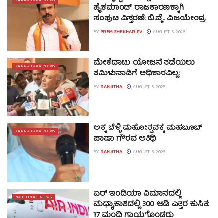
KARNATAKA NEWS
ಹೈಕಮಾಂಡ್ ರಾಜಕಾರಣಕ್ಕಾಗಿ
ಸಂಪುಟ ವಿಸ್ತರಣೆ: ಬಿ.ವೈ. ವಿಜಯೇಂದ್ರ
BY
PREM SHEKHAR PV
AUGUST 5, 2026
ಮೇಕೆದಾಟು ಯೋಜನೆ ತಡೆಯಲು
KARNATAKA NEWS
ತಮಿಳುನಾಡಿಗೆ ಅಧಿಕಾರವಿಲ್ಲ:
BY
RANJITHA
AUGUST 5, 2026
ಅಕ್ಕ ಬೆಳ್ಳಿ ಮಹೋತ್ಸವಕ್ಕೆ ಮಹಬೂಬ್
KARNATAKA NEWS
ಪಾಷಾ ಗೌರವ ಅತಿಥಿ
BY
RANJITHA
AUGUST 5, 2026
ಏರ್ ಇಂಡಿಯಾ ವಿಮಾನದಲ್ಲಿ
NATIONAL NEWS
ಮಧ್ಯಾಕಾಶದಲ್ಲಿ 300 ಅಡಿ ಎತ್ತರ ಕುಸಿತ:
17 ಮಂದಿ ಗಾಯಗೊಂಡರು