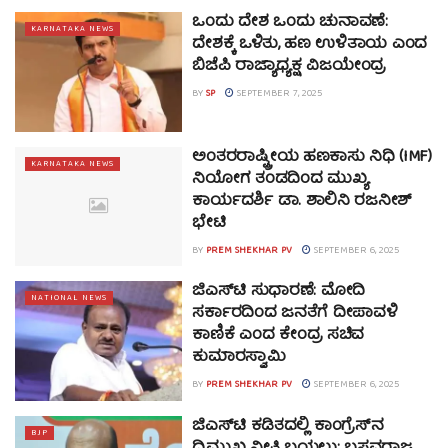
ಒಂದು ದೇಶ ಒಂದು ಚುನಾವಣೆ:
KARNATAKA NEWS
ದೇಶಕ್ಕೆ ಒಳಿತು, ಹಣ ಉಳಿತಾಯ ಎಂದ
ಬಿಜೆಪಿ ರಾಜ್ಯಾಧ್ಯಕ್ಷ ವಿಜಯೇಂದ್ರ
BY
SP
SEPTEMBER 7, 2025
ಅಂತರರಾಷ್ಟ್ರೀಯ ಹಣಕಾಸು ನಿಧಿ (IMF)
KARNATAKA NEWS
ನಿಯೋಗ ತಂಡದಿಂದ ಮುಖ್ಯ
ಕಾರ್ಯದರ್ಶಿ ಡಾ. ಶಾಲಿನಿ ರಜನೀಶ್
ಭೇಟಿ
BY
PREM SHEKHAR PV
SEPTEMBER 6, 2025
ಜಿಎಸ್‌ಟಿ ಸುಧಾರಣೆ: ಮೋದಿ
NATIONAL NEWS
ಸರ್ಕಾರದಿಂದ ಜನತೆಗೆ ದೀಪಾವಳಿ
ಕಾಣಿಕೆ ಎಂದ ಕೇಂದ್ರ ಸಚಿವ
ಕುಮಾರಸ್ವಾಮಿ
BY
PREM SHEKHAR PV
SEPTEMBER 6, 2025
ಜಿಎಸ್‌ಟಿ ಕಡಿತದಲ್ಲಿ ಕಾಂಗ್ರೆಸ್‌ನ
BJP