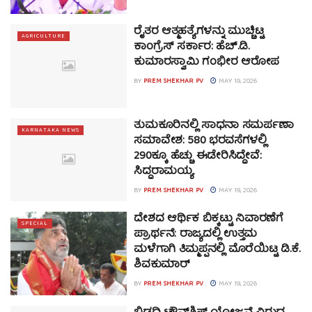
ರೈತರ ಆತ್ಮಹತ್ಯೆಗಳನ್ನು ಮುಚ್ಚಿಟ್ಟ
AGRICULTURE
ಕಾಂಗ್ರೆಸ್ ಸರ್ಕಾರ: ಹೆಚ್.ಡಿ.
ಕುಮಾರಸ್ವಾಮಿ ಗಂಭೀರ ಆರೋಪ
BY
PREM SHEKHAR PV
MAY 19, 2026
ತುಮಕೂರಿನಲ್ಲಿ ಸಾಧನಾ ಸಮರ್ಪಣಾ
KARNATAKA NEWS
ಸಮಾವೇಶ: 580 ಭರವಸೆಗಳಲ್ಲಿ
290ಕ್ಕೂ ಹೆಚ್ಚು ಈಡೇರಿಸಿದ್ದೇವೆ:
ಸಿದ್ದರಾಮಯ್ಯ
BY
PREM SHEKHAR PV
MAY 19, 2026
ದೇಶದ ಆರ್ಥಿಕ ಬಿಕ್ಕಟ್ಟು ನಿವಾರಣೆಗೆ
SPECIAL
ಪ್ರಾರ್ಥನೆ: ರಾಜ್ಯದಲ್ಲಿ ಉತ್ತಮ
ಮಳೆಗಾಗಿ ತಿಮ್ಮಪ್ಪನಲ್ಲಿ ಮೊರೆಯಿಟ್ಟ ಡಿ.ಕೆ.
ಶಿವಕುಮಾರ್
BY
PREM SHEKHAR PV
MAY 19, 2026